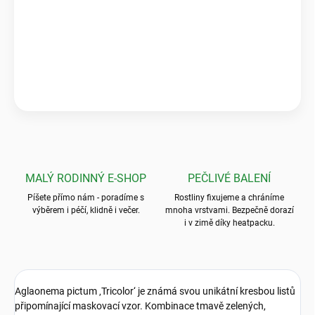
Pečlivé balení & zdravé rostliny
„Krásné a zdravé kytky, které předčily mé očekávání! Ale to
balení? To byla absolutní špička, nic bezpečnějšího jsem ještě
neviděla.“
💬
Jarka K.
MALÝ RODINNÝ E-SHOP
PEČLIVÉ BALENÍ
Píšete přímo nám - poradíme s
Rostliny fixujeme a chráníme
výběrem i péčí, klidně i večer.
mnoha vrstvami. Bezpečně dorazí
i v zimě díky heatpacku.
Aglaonema pictum ‚Tricolor‘ je známá svou unikátní kresbou listů
připomínající maskovací vzor. Kombinace tmavě zelených,