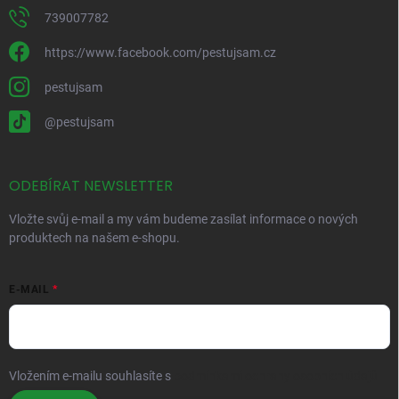
739007782
https://www.facebook.com/pestujsam.cz
pestujsam
@pestujsam
ODEBÍRAT NEWSLETTER
Vložte svůj e-mail a my vám budeme zasílat informace o nových
produktech na našem e-shopu.
E-MAIL
Vložením e-mailu souhlasíte s
podmínkami ochrany osobních údajů