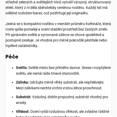
středně zelených a světlejších tónů vytváří výrazný, strukturovaný
efekt, který z ní dělá sběratelsky ceněnou rostlinu. Každý list má
odlišné rozložení barev, což podtrhuje její originalitu.
Jedná se o kompaktní rostlinu v menším průměru květináče, která
roste spíše pomaleji a ocení stabilní prostředí bez častých změn.
Při správném světle a vyrovnané zálivce se chová spolehlivě a
postupně zesiluje. Je vhodná pro mírně pokročilé pěstitele nebo
trpělivé začátečníky.
Péče
Světlo:
Světlé místo bez přímého slunce. Snese i rozptýlené
světlo, ale nemá ráda tmavé stanoviště.
Zálivka:
Udržujte mírně vlhký substrát, ale nepřelévejte.
Mezi zálivkami nechte vrchní vrstvu lehce proschnout.
Substrát:
Vzdušný, dobře propustný substrát vhodný pro
aroidy.
Vlhkost:
Ocení vyšší vzdušnou vlhkost, ale zvládne i běžné