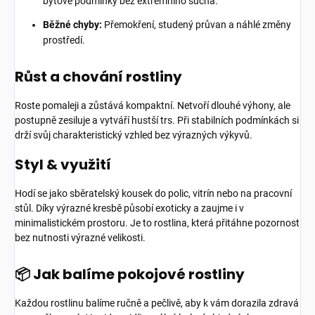
bytové podmínky bez extrémního sucha.
Běžné chyby:
Přemokření, studený průvan a náhlé změny
prostředí.
Růst a chování rostliny
Roste pomaleji a zůstává kompaktní. Netvoří dlouhé výhony, ale
postupně zesiluje a vytváří hustší trs. Při stabilních podmínkách si
drží svůj charakteristický vzhled bez výrazných výkyvů.
Styl & využití
Hodí se jako sběratelský kousek do polic, vitrín nebo na pracovní
stůl. Díky výrazné kresbě působí exoticky a zaujme i v
minimalistickém prostoru. Je to rostlina, která přitáhne pozornost
bez nutnosti výrazné velikosti.
📦 Jak balíme pokojové rostliny
Každou rostlinu balíme ručně a pečlivě, aby k vám dorazila zdravá