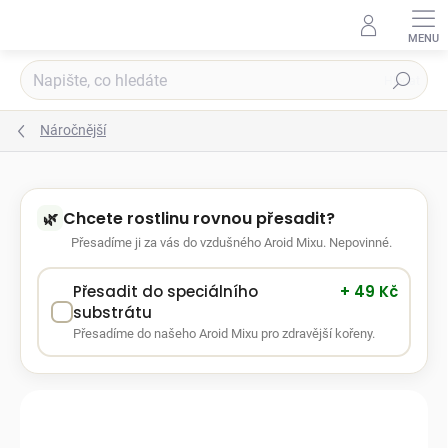
Přejít
na
obsah
Hledat
Náročnější
Chcete rostlinu rovnou přesadit?
Přesadíme ji za vás do vzdušného Aroid Mixu. Nepovinné.
Přesadit do speciálního
+ 49 Kč
substrátu
Přesadíme do našeho Aroid Mixu pro zdravější kořeny.