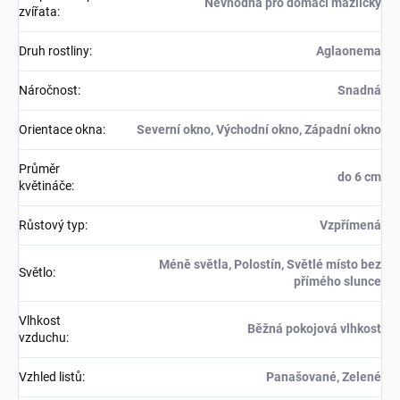
Nevhodná pro domácí mazlíčky
zvířata
:
Druh rostliny
:
Aglaonema
Náročnost
:
Snadná
Orientace okna
:
Severní okno, Východní okno, Západní okno
Průměr
do 6 cm
květináče
:
Růstový typ
:
Vzpřímená
Méně světla, Polostín, Světlé místo bez
Světlo
:
přímého slunce
Vlhkost
Běžná pokojová vlhkost
vzduchu
:
Vzhled listů
:
Panašované, Zelené