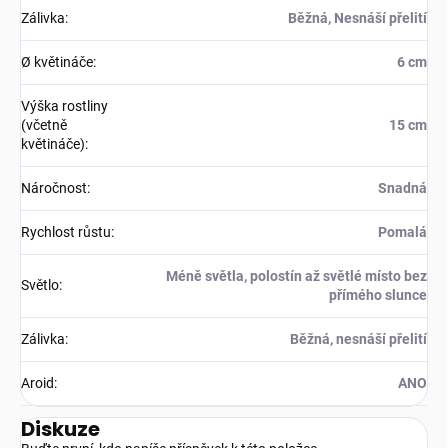
Zálivka
:
Běžná, Nesnáší přelití
Ø květináče
:
6 cm
Výška rostliny
(včetně
15 cm
květináče)
:
Náročnost
:
Snadná
Rychlost růstu
:
Pomalá
Méně světla, polostín až světlé místo bez
Světlo
:
přímého slunce
Zálivka
:
Běžná, nesnáší přelití
Aroid
:
ANO
Diskuze