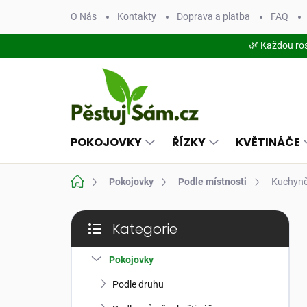
Přejít
O Nás
Kontakty
Doprava a platba
FAQ
na
obsah
🌿 Každou ro
POKOJOVKY
ŘÍZKY
KVĚTINÁČE
Domů
Pokojovky
Podle místnosti
Kuchyn
P
Kategorie
o
Přeskočit
s
kategorie
t
Pokojovky
r
Podle druhu
a