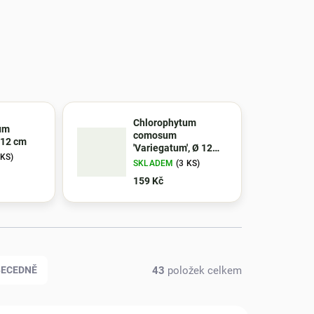
Chlorophytum
um
comosum
 12 cm
'Variegatum', Ø 12
 KS)
cm
SKLADEM
(3 KS)
159 Kč
43
položek celkem
BECEDNĚ