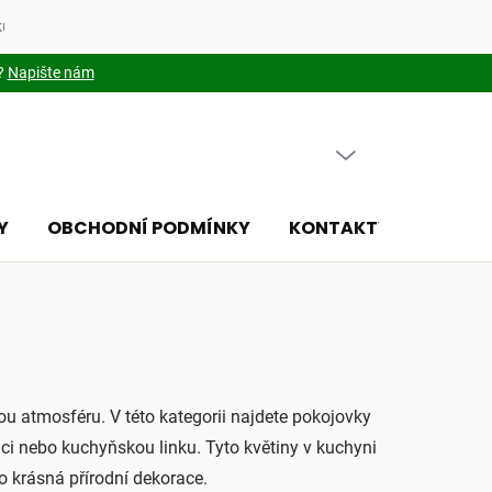
kupovat
Soubory cookies
?
Napište nám
PRÁZDNÝ KOŠÍK
NÁKUPNÍ
KOŠÍK
Y
OBCHODNÍ PODMÍNKY
KONTAKTY
ČLÁNK
u atmosféru. V této kategorii najdete pokojovky
ici nebo kuchyňskou linku. Tyto květiny v kuchyni
 krásná přírodní dekorace.