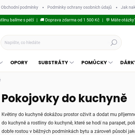
Obchodní podmínky
Podmínky ochrany osobních údajů
Jak na
stlinu balíme s péčí | 🚚 Doprava zdarma od 1 500 Kč | 💬 Máte otázky
Hledat
OPORY
SUBSTRÁTY
POMŮCKY
DÁRK
ě
Pokojovky do kuchyně
Květiny do kuchyně dokážou prostor oživit a dodat mu příjemno
do kuchyně a rostliny do kuchyně, které se hodí na parapet, pol
dobře rostou v běžných podmínkách bytu a zároveň působí jako