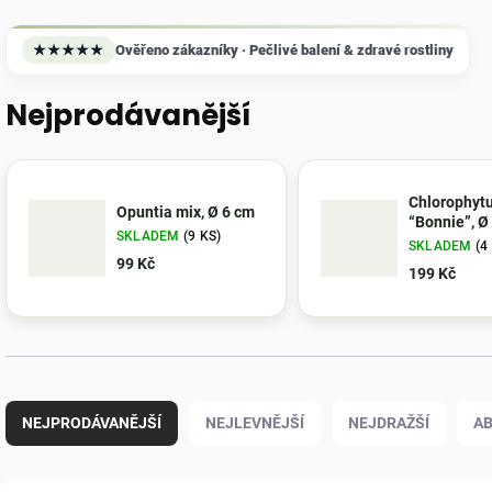
★★★★★
Ověřeno zákazníky · Pečlivé balení & zdravé rostliny
Nejprodávanější
Chlorophyt
Opuntia mix, Ø 6 cm
“Bonnie”, Ø
SKLADEM
(9 KS)
SKLADEM
(4
99 Kč
199 Kč
Ř
a
NEJPRODÁVANĚJŠÍ
NEJLEVNĚJŠÍ
NEJDRAŽŠÍ
A
z
e
n
V