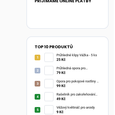
PŘIJÍMÁME ONLINE PLATBY
TOP 10 PRODUKTŮ
Průhledné klipy Vážka - 5 ks
25 Kč
Průhledná opora pro
pokojovky ve tvaru oblouku
79 Kč
Opora pro pokojové rostliny –
Moss Poles Classic
99 Kč
Rašeliník pro zakořeňování
řízků
49 Kč
Věžový květináč pro aroidy
9 Kč