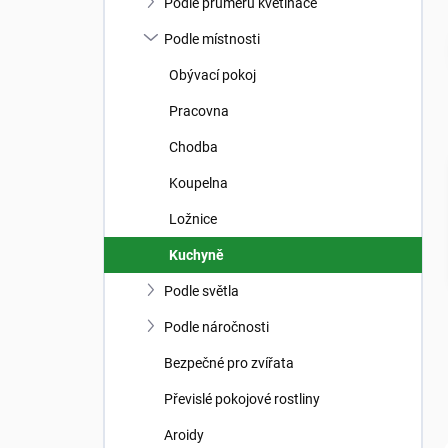
n
Podle průměru květináče
n
í
Podle místnosti
p
Obývací pokoj
a
n
Pracovna
e
Chodba
l
Koupelna
Ložnice
Kuchyně
Podle světla
Podle náročnosti
Bezpečné pro zvířata
Převislé pokojové rostliny
Aroidy