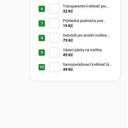
Transparentní květináč pro
aroidy
32 Kč
Průhledná podmiska pod
květináč
19 Kč
Substrát pro aroidní rostliny –
Aroid Mix
79 Kč
Vázací pásky na rostliny
49 Kč
Samozavlažovací květináč bílý
s průhledným vnitřkem
49 Kč