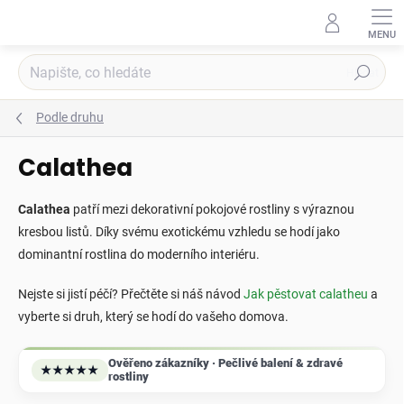
Přejít
na
obsah
Hledat
Podle druhu
Calathea
Calathea
patří mezi dekorativní pokojové rostliny s výraznou
kresbou listů. Díky svému exotickému vzhledu se hodí jako
dominantní rostlina do moderního interiéru.
Nejste si jistí péčí? Přečtěte si náš návod
Jak pěstovat calatheu
a
vyberte si druh, který se hodí do vašeho domova.
Ověřeno zákazníky · Pečlivé balení & zdravé
★★★★★
rostliny