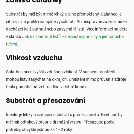
Zálivka calathey
Substrát by měl být mírně vlhký, ale ne přemokřený. Calathea je
citlivější na přelití i na úplné vyschnutí. Při nesprávné zálivce může
docházet ke žloutnutí nebo zasychání listů. Více informací najdete
v článku
Jak na žloutnutí listů – nejčastější příčiny a jednoduchá
řešení
.
Vlhkost vzduchu
Calathea ocení vyšší vzdušnou vlhkost. V suchém prostředí
mohou listy zasychat na okrajích. Umístění mimo průvan a zdroje
tepla pomáhá udržet rostlinu v dobré kondici.
Substrát a přesazování
Ideální je lehký a vzdušný substrát s příměsí perlitu. Květináč by
měl mít odtokový otvor a drenážní vrstvu. Přesazujte podle
potřeby, obvykle jednou za 1–2 roky.