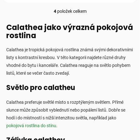
4
položek celkem
O
v
l
Calathea jako výrazná pokojová
á
rostlina
d
a
c
Calathea je tropická pokojová rostlina známá svými dekorativními
í
listy s kontrastní kresbou. V této kategorii najdete různé druhy
p
vhodné do bytu i kanceláře. Calathea reaguje na světlo pohybem
r
v
listů, které se večer často zvedají.
k
y
Světlo pro calatheu
v
ý
p
Calathea preferuje světlé místo s rozptýleným světlem. Přímé
i
slunce může způsobit vyblednutí nebo popálení listů. Dobře se
s
hodí i do místností s nižší intenzitou světla, například jako
u
pokojová rostlina do stínu
.