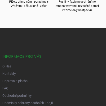
Píšete přímo nám - poradíme s
Rostliny fixujeme a chráníme
výběrem i péčí, klidně i večer.
mnoha vrstvami. Bezpečně dorazí
i v zimě díky heatpacku.
Z
á
p
a
t
í
INFORMACE PRO VÁS
O Nás
Kontakty
Doprava a platba
FAQ
Obchodní podmínky
Podmínky ochrany osobních údajů