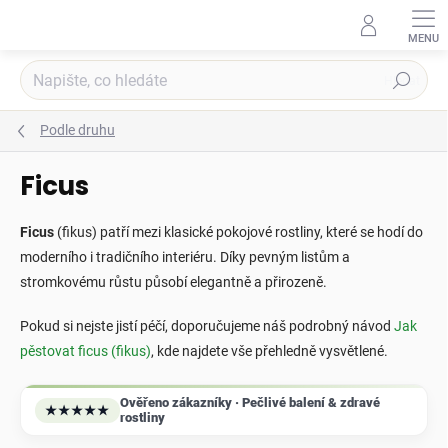
Přejít
na
obsah
Hledat
Podle druhu
Ficus
Ficus
(fikus) patří mezi klasické pokojové rostliny, které se hodí do
moderního i tradičního interiéru. Díky pevným listům a
stromkovému růstu působí elegantně a přirozeně.
Pokud si nejste jistí péčí, doporučujeme náš podrobný návod
Jak
pěstovat ficus (fikus)
, kde najdete vše přehledně vysvětlené.
Ověřeno zákazníky · Pečlivé balení & zdravé
★★★★★
rostliny