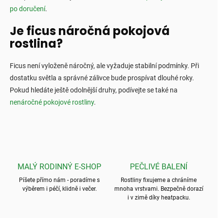
po doručení
.
Je ficus náročná pokojová
rostlina?
Ficus není vyloženě náročný, ale vyžaduje stabilní podmínky. Při
dostatku světla a správné zálivce bude prospívat dlouhé roky.
Pokud hledáte ještě odolnější druhy, podívejte se také na
nenáročné pokojové rostliny
.
MALÝ RODINNÝ E-SHOP
PEČLIVÉ BALENÍ
Píšete přímo nám - poradíme s
Rostliny fixujeme a chráníme
výběrem i péčí, klidně i večer.
mnoha vrstvami. Bezpečně dorazí
i v zimě díky heatpacku.