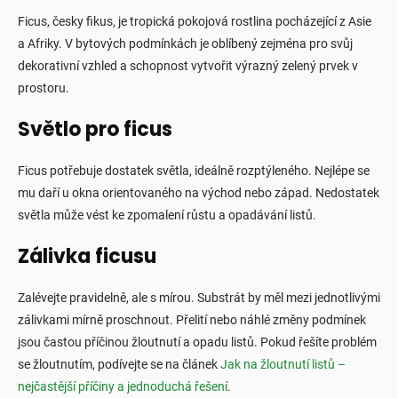
d
Ficus, česky fikus, je tropická pokojová rostlina pocházející z Asie
a
c
a Afriky. V bytových podmínkách je oblíbený zejména pro svůj
í
dekorativní vzhled a schopnost vytvořit výrazný zelený prvek v
p
prostoru.
r
v
Světlo pro ficus
k
y
v
Ficus potřebuje dostatek světla, ideálně rozptýleného. Nejlépe se
ý
p
mu daří u okna orientovaného na východ nebo západ. Nedostatek
i
světla může vést ke zpomalení růstu a opadávání listů.
s
u
Zálivka ficusu
Zalévejte pravidelně, ale s mírou. Substrát by měl mezi jednotlivými
zálivkami mírně proschnout. Přelití nebo náhlé změny podmínek
jsou častou příčinou žloutnutí a opadu listů. Pokud řešíte problém
se žloutnutím, podívejte se na článek
Jak na žloutnutí listů –
nejčastější příčiny a jednoduchá řešení
.