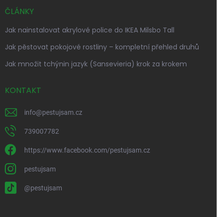
ČLÁNKY
Jak nainstalovat akrylové police do IKEA Milsbo Tall
Jak pěstovat pokojové rostliny – kompletní přehled druhů
Jak množit tchýnin jazyk (Sansevieria) krok za krokem
KONTAKT
info
@
pestujsam.cz
739007782
https://www.facebook.com/pestujsam.cz
pestujsam
@pestujsam