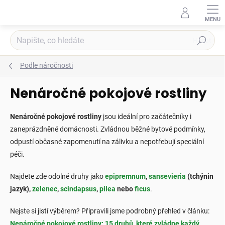
Přejít
na
obsah
Hledat
Podle náročnosti
Nenáročné pokojové rostliny
Nenáročné pokojové rostliny
jsou ideální pro začátečníky i
zaneprázdněné domácnosti. Zvládnou běžné bytové podmínky,
odpustí občasné zapomenutí na zálivku a nepotřebují speciální
péči.
Najdete zde odolné druhy jako
epipremnum
,
sansevieria
(tchýnin
jazyk),
zelenec
,
scindapsus
,
pilea
nebo
ficus
.
Nejste si jistí výběrem? Připravili jsme podrobný přehled v článku:
Nenáročné pokojové rostliny: 15 druhů, které zvládne každý
.