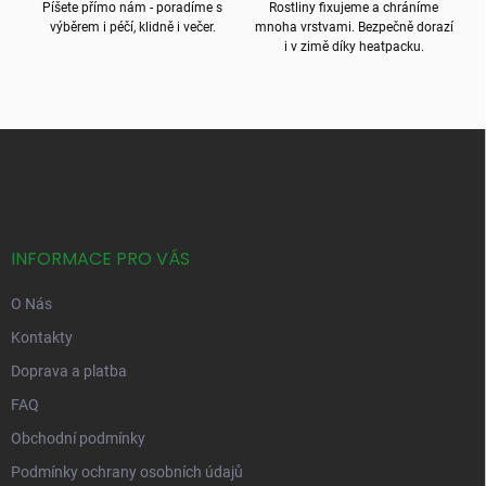
Píšete přímo nám - poradíme s
Rostliny fixujeme a chráníme
výběrem i péčí, klidně i večer.
mnoha vrstvami. Bezpečně dorazí
i v zimě díky heatpacku.
Z
á
p
a
t
í
INFORMACE PRO VÁS
O Nás
Kontakty
Doprava a platba
FAQ
Obchodní podmínky
Podmínky ochrany osobních údajů