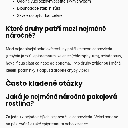
Odolné vůči běžným pěstitelským chybám
Dlouhodobě stabilní růst
Skvělé do bytu i kanceláře
Které druhy patří mezi nejméně
náročné?
Mezi nejodolnější pokojové rostliny patří zejména sansevieria
(tchýnin jazyk), epipremnum, zelenec (chlorophytum), scindapsus,
hoya, ficus elastica nebo aglaonema. Tyto druhy zvládnou i méně
ideální podmínky a odpustí drobné chyby v péči.
Často kladené otázky
Jaká je nejméně náročná pokojová
rostlina?
Za jednu z nejodolnějších se považuje sansevieria. Velmi snadné
na pěstování je také epipremnum nebo zelenec.