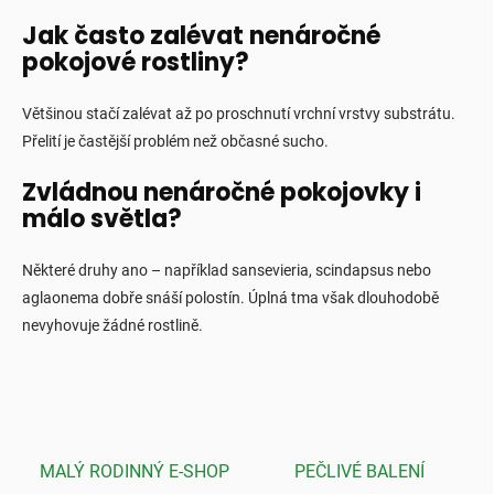
Jak často zalévat nenáročné
pokojové rostliny?
Většinou stačí zalévat až po proschnutí vrchní vrstvy substrátu.
Přelití je častější problém než občasné sucho.
Zvládnou nenáročné pokojovky i
málo světla?
Některé druhy ano – například sansevieria, scindapsus nebo
aglaonema dobře snáší polostín. Úplná tma však dlouhodobě
nevyhovuje žádné rostlině.
MALÝ RODINNÝ E-SHOP
PEČLIVÉ BALENÍ