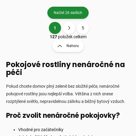
Načíst 26 dalších
1
5
O
S
v
t
127
položek celkem
l
r
Nahoru
á
á
d
n
a
Pokojové rostliny nenáročné na
k
c
o
í
péči
p
v
r
á
Pokud chcete domov plný zeleně bez složité péče, nenáročné
v
n
k
pokojové rostliny jsou nejlepší volba. Většina z nich snese
í
y
rozptýlené světlo, nepravidelnou zálivku a běžný bytový vzduch.
v
ý
Proč zvolit nenáročné pokojovky?
p
i
s
Vhodné pro začátečníky
u