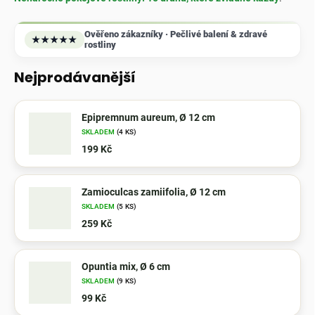
Ověřeno zákazníky · Pečlivé balení & zdravé
★★★★★
rostliny
Nejprodávanější
Epipremnum aureum, Ø 12 cm
SKLADEM
(4 KS)
199 Kč
Zamioculcas zamiifolia, Ø 12 cm
SKLADEM
(5 KS)
259 Kč
Opuntia mix, Ø 6 cm
SKLADEM
(9 KS)
99 Kč