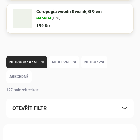
Ceropegia woodii Svícník, Ø 9 cm
SKLADEM
(1 KS)
199 Kč
Ř
a
NEJPRODÁVANĚJŠÍ
NEJLEVNĚJŠÍ
NEJDRAŽŠÍ
z
e
ABECEDNĚ
n
í
127
položek celkem
p
r
o
OTEVŘÍT FILTR
d
u
V
k
ý
NOVINKA
t