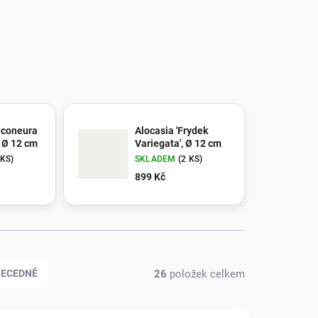
uconeura
Alocasia 'Frydek
, Ø 12 cm
Variegata', Ø 12 cm
 KS)
SKLADEM
(2 KS)
899 Kč
26
položek celkem
BECEDNĚ