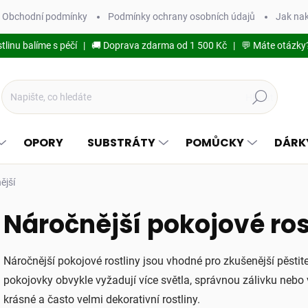
Obchodní podmínky
Podmínky ochrany osobních údajů
Jak na
stlinu balíme s péčí | 🚚 Doprava zdarma od 1 500 Kč | 💬 Máte otázky
Hledat
OPORY
SUBSTRÁTY
POMŮCKY
DÁRK
ější
Náročnější pokojové ros
Náročnější pokojové rostliny jsou vhodné pro zkušenější pěstitel
pokojovky obvykle vyžadují více světla, správnou zálivku neb
krásné a často velmi dekorativní rostliny.