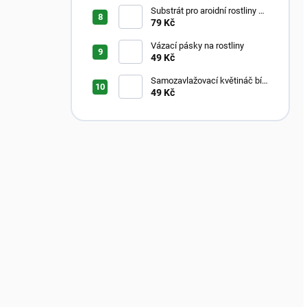
Substrát pro aroidní rostliny –
Aroid Mix
79 Kč
Vázací pásky na rostliny
49 Kč
Samozavlažovací květináč bílý
s průhledným vnitřkem
49 Kč