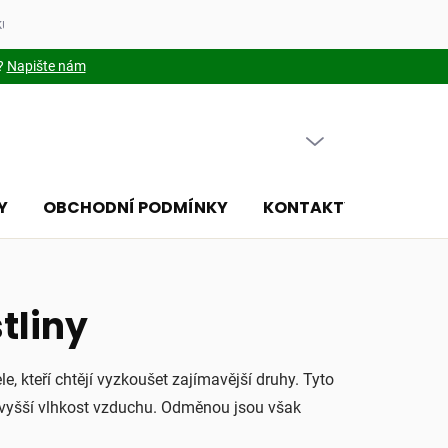
kupovat
Soubory cookies
?
Napište nám
PRÁZDNÝ KOŠÍK
NÁKUPNÍ
KOŠÍK
Y
OBCHODNÍ PODMÍNKY
KONTAKTY
ČLÁNK
tliny
e, kteří chtějí vyzkoušet zajímavější druhy. Tyto
o vyšší vlhkost vzduchu. Odměnou jsou však