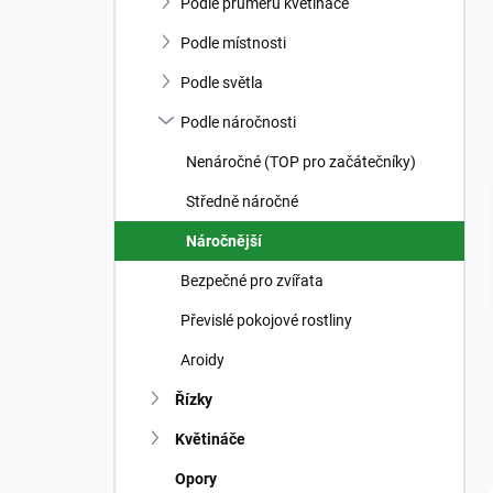
n
Podle průměru květináče
n
í
Podle místnosti
p
Podle světla
a
n
Podle náročnosti
e
Nenáročné (TOP pro začátečníky)
l
Středně náročné
Náročnější
Bezpečné pro zvířata
Převislé pokojové rostliny
Aroidy
Řízky
Květináče
Opory