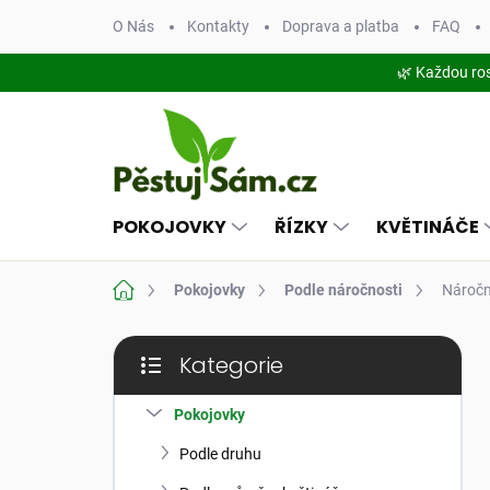
Přejít
O Nás
Kontakty
Doprava a platba
FAQ
na
obsah
🌿 Každou ro
POKOJOVKY
ŘÍZKY
KVĚTINÁČE
Domů
Pokojovky
Podle náročnosti
Náročn
P
Kategorie
o
Přeskočit
s
kategorie
t
Pokojovky
r
Podle druhu
a