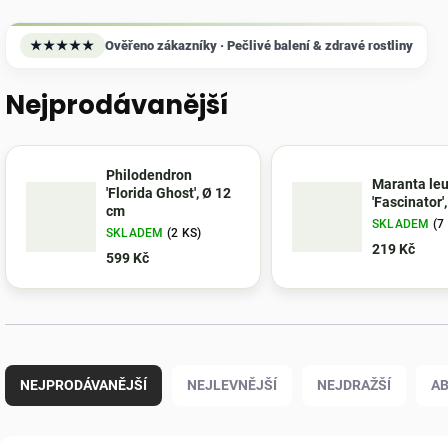
★★★★★
Ověřeno zákazníky · Pečlivé balení & zdravé rostliny
Nejprodávanější
Philodendron
Maranta le
'Florida Ghost', Ø 12
'Fascinator'
cm
SKLADEM
(7
SKLADEM
(2 KS)
219 Kč
599 Kč
Ř
a
NEJPRODÁVANĚJŠÍ
NEJLEVNĚJŠÍ
NEJDRAŽŠÍ
A
z
e
n
V