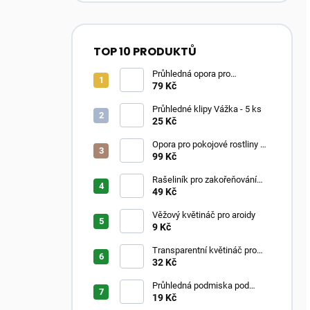
TOP 10 PRODUKTŮ
Průhledná opora pro
pokojovky ve tvaru oblouku
79 Kč
Průhledné klipy Vážka - 5 ks
25 Kč
Opora pro pokojové rostliny –
Moss Poles Classic
99 Kč
Rašeliník pro zakořeňování
řízků
49 Kč
Věžový květináč pro aroidy
9 Kč
Transparentní květináč pro
aroidy
32 Kč
Průhledná podmiska pod
květináč
19 Kč