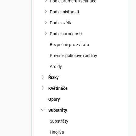
n
Podle průměru květináče
n
í
Podle místnosti
p
Podle světla
a
n
Podle náročnosti
e
Bezpečné pro zvířata
l
Převislé pokojové rostliny
Aroidy
Řízky
Květináče
Opory
Substráty
Substráty
Hnojiva