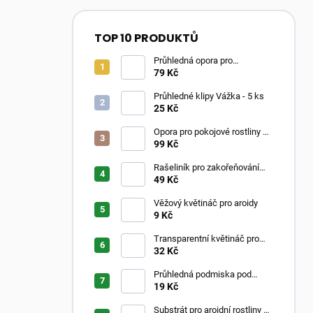
TOP 10 PRODUKTŮ
Průhledná opora pro
pokojovky ve tvaru oblouku
79 Kč
Průhledné klipy Vážka - 5 ks
25 Kč
Opora pro pokojové rostliny –
Moss Poles Classic
99 Kč
Rašeliník pro zakořeňování
řízků
49 Kč
Věžový květináč pro aroidy
9 Kč
Transparentní květináč pro
aroidy
32 Kč
Průhledná podmiska pod
květináč
19 Kč
Substrát pro aroidní rostliny –