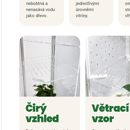
nebobtná a
jednotlivými
om
nenasává vodu
úrovněmi
st
jako dřevo.
vitríny.
vl
Čirý
Větrací
vzhled
vzor