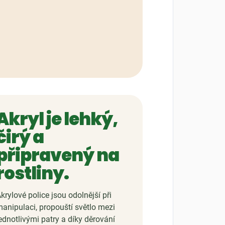
Akryl je lehký,
čirý a
připravený na
rostliny.
krylové police jsou odolnější při
anipulaci, propouští světlo mezi
ednotlivými patry a díky děrování