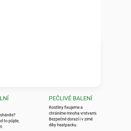
ZEPTAT SE
HLÍDAT
★★★★★
 byla absolutní špička, nic bezpečnějšího jsem ještě
LNÍ
PEČLIVÉ BALENÍ
Rostliny fixujeme a
chráníme mnoha vrstvami.
 sháníte?
Bezpečně dorazí i v zimě
d to půjde,
díky heatpacku.
t.