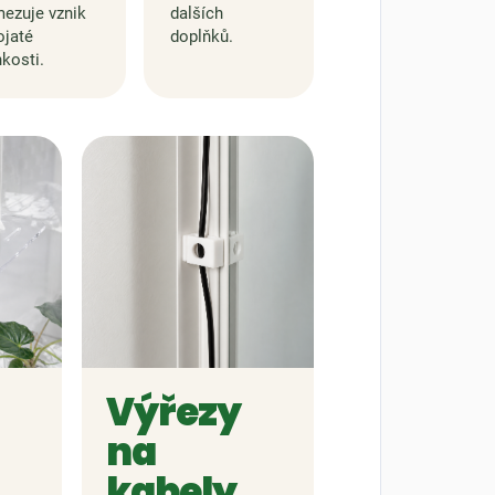
ezuje vznik
dalších
ojaté
doplňků.
hkosti.
Výřezy
na
kabely