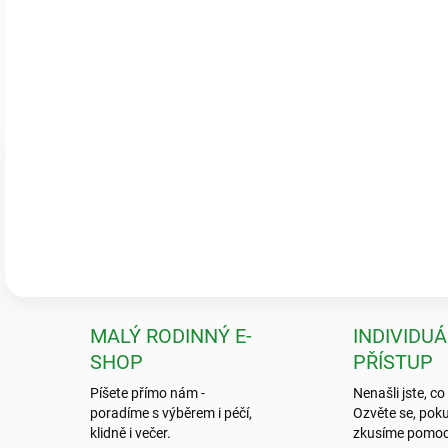
Ověřeno zákazníky
Pečlivé balení & zdravé rostliny
„Krásné a zdravé kytky, které předčily mé očekávání! Ale to balení? To
neviděla.“
💬
Jarka K.
MALÝ RODINNÝ E-
INDIVIDUÁ
SHOP
PŘÍSTUP
Píšete přímo nám -
Nenašli jste, co
poradíme s výběrem i péčí,
Ozvěte se, poku
klidně i večer.
zkusíme pomoc