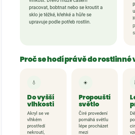
vlhkost. Dřevo může časem
p
pracovat, bobtnat nebo se kroutit a
u
sklo je těžké, křehké a hůře se
K
upravuje podle potřeb rostlin.
p
s
Proč se hodí právě do rostlinné 
💧
☀️
Do vyšší
Propouští
L
vlhkosti
světlo
p
Akryl se ve
Čiré provedení
Dě
vlhkém
pomáhá světlu
po
prostředí
lépe procházet
ci
nekroutí,
mezi
vz