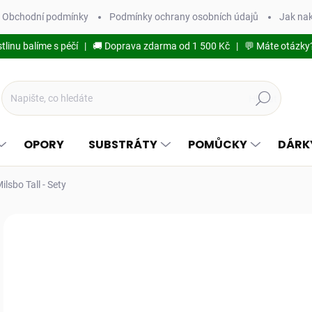
Obchodní podmínky
Podmínky ochrany osobních údajů
Jak na
stlinu balíme s péčí | 🚚 Doprava zdarma od 1 500 Kč | 💬 Máte otázky
Hledat
OPORY
SUBSTRÁTY
POMŮCKY
DÁRK
ilsbo Tall - Sety
1 hodnocení
Podrobnosti hodnocení
TIP
o
od