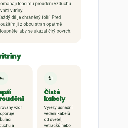
omáhají lepšímu proudění vzduchu
vnitř vitríny.
aždý díl je chráněný fólií. Před
oužitím ji z obou stran opatrně
loupněte, aby se ukázal čirý povrch.
vitríny
🌬️
🔌
epší
Čisté
roudění
kabely
rovaný vzor
Výřezy usnadní
dporuje
vedení kabelů
rkulaci
od světel,
duchu a
větráčků nebo