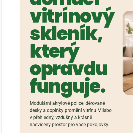
vitrínový
skleník,
který
opravdu
funguje.
Modulární akrylové police, děrované
desky a doplňky promění vitrínu Milsbo
v přehledný, vzdušný a krásně
nasvícený prostor pro vaše pokojovky.