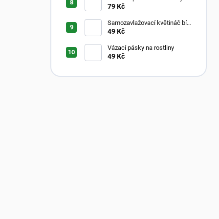
Aroid Mix
79 Kč
Samozavlažovací květináč bílý
s průhledným vnitřkem
49 Kč
Vázací pásky na rostliny
49 Kč