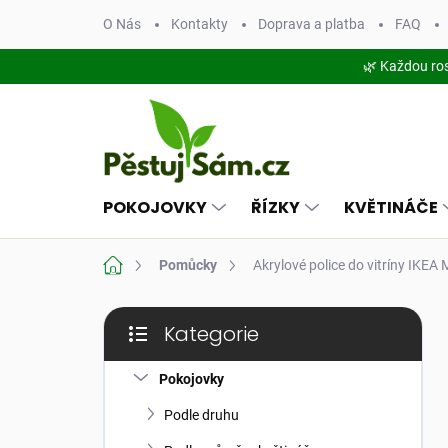
Přejít
O Nás
Kontakty
Doprava a platba
FAQ
na
obsah
🌿 Každou ro
POKOJOVKY
ŘÍZKY
KVĚTINÁČE
Domů
Pomůcky
Akrylové police do vitríny IKEA M
P
Kategorie
o
Přeskočit
s
kategorie
t
Pokojovky
r
Podle druhu
a