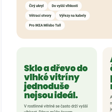
Čirý akryl
Do vyšší vlhkosti
Větrací otvory
Výřezy na kabely
Pro IKEA Milsbo Tall
Sklo a dřevo do
vlhké vitríny
jednoduše
nejsou ideál.
A
m
V rostlinné vitríně se často drží vyšší
j