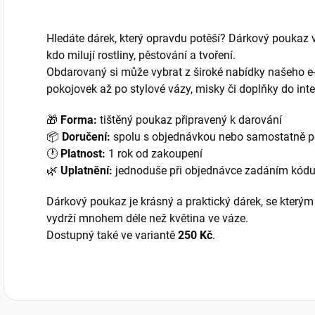
Hledáte dárek, který opravdu potěší? Dárkový poukaz
kdo milují rostliny, pěstování a tvoření.
Obdarovaný si může vybrat z široké nabídky našeho e
pokojovek až po stylové vázy, misky či doplňky do inte
🎁
Forma:
tištěný poukaz připravený k darování
📦
Doručení:
spolu s objednávkou nebo samostatně p
🕐
Platnost:
1 rok od zakoupení
🌿
Uplatnění:
jednoduše při objednávce zadáním kód
Dárkový poukaz je krásný a praktický dárek, se kterým
vydrží mnohem déle než květina ve váze.
Dostupný také ve variantě
250 Kč
.