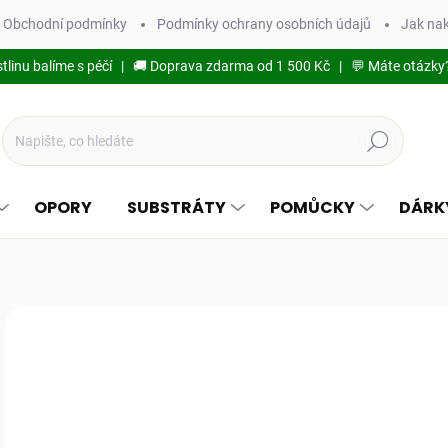
Obchodní podmínky
Podmínky ochrany osobních údajů
Jak na
stlinu balíme s péčí | 🚚 Doprava zdarma od 1 500 Kč | 💬 Máte otázky
Hledat
OPORY
SUBSTRÁTY
POMŮCKY
DÁRK
Podrobnosti hodnocení
5
413
Měr