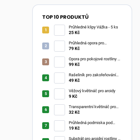
TOP 10 PRODUKTŮ
Průhledné klipy Vážka - 5 ks
25 Kč
Průhledná opora pro
pokojovky ve tvaru oblouku
79 Kč
Opora pro pokojové rostliny –
Moss Poles Classic
99 Kč
Rašeliník pro zakořeňování
řízků
49 Kč
Věžový květináč pro aroidy
9 Kč
Transparentní květináč pro
aroidy
32 Kč
Průhledná podmiska pod
květináč
19 Kč
Substrát pro aroidní rostliny –