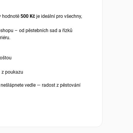
 v hodnotě
500 Kč
je ideální pro všechny,
-shopu – od pěstebních sad a řízků
riéru.
oštou
u z poukazu
 nešlápnete vedle — radost z pěstování