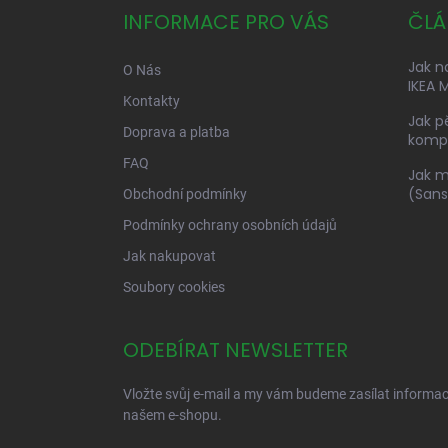
a
INFORMACE PRO VÁS
ČLÁ
t
í
Jak n
O Nás
IKEA M
Kontakty
Jak p
Doprava a platba
kompl
FAQ
Jak m
(Sans
Obchodní podmínky
Podmínky ochrany osobních údajů
Jak nakupovat
Soubory cookies
ODEBÍRAT NEWSLETTER
Vložte svůj e-mail a my vám budeme zasílat informa
našem e-shopu.