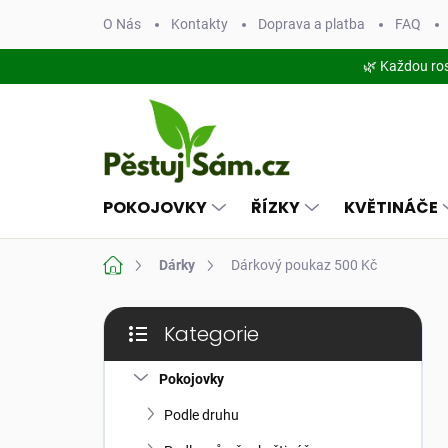
Přejít
O Nás
Kontakty
Doprava a platba
FAQ
na
obsah
🌿 Každou ro
POKOJOVKY
ŘÍZKY
KVĚTINÁČE
Domů
Dárky
Dárkový poukaz 500 Kč
P
Kategorie
o
Přeskočit
s
kategorie
t
Pokojovky
r
Podle druhu
a