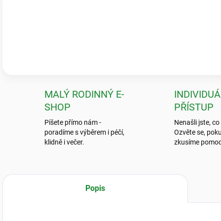
Ověřeno zákazníky
Pečlivé balení & zdravé rostliny
„Krásné a zdravé kytky, které předčily mé očekávání! Ale to balení? To
neviděla.“
💬
Jarka K.
MALÝ RODINNÝ E-
INDIVIDUÁ
SHOP
PŘÍSTUP
Píšete přímo nám -
Nenašli jste, co
poradíme s výběrem i péčí,
Ozvěte se, poku
klidně i večer.
zkusíme pomoc
Popis