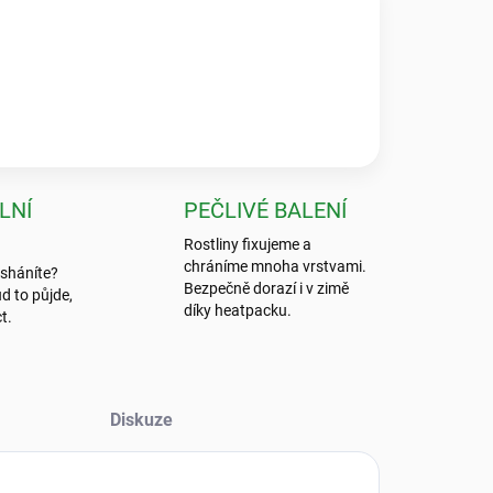
★★★★★
 byla absolutní špička, nic bezpečnějšího jsem ještě
LNÍ
PEČLIVÉ BALENÍ
Rostliny fixujeme a
chráníme mnoha vrstvami.
 sháníte?
Bezpečně dorazí i v zimě
d to půjde,
díky heatpacku.
t.
Diskuze