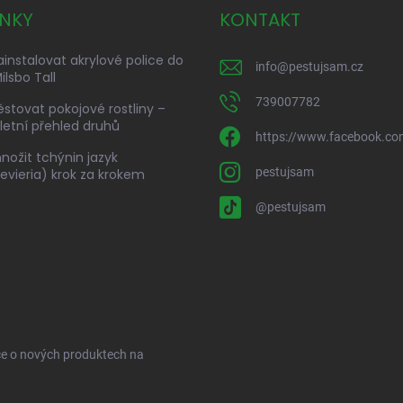
NKY
KONTAKT
ainstalovat akrylové police do
info
@
pestujsam.cz
ilsbo Tall
739007782
ěstovat pokojové rostliny –
etní přehled druhů
https://www.facebook.co
nožit tchýnin jazyk
pestujsam
evieria) krok za krokem
@pestujsam
ce o nových produktech na