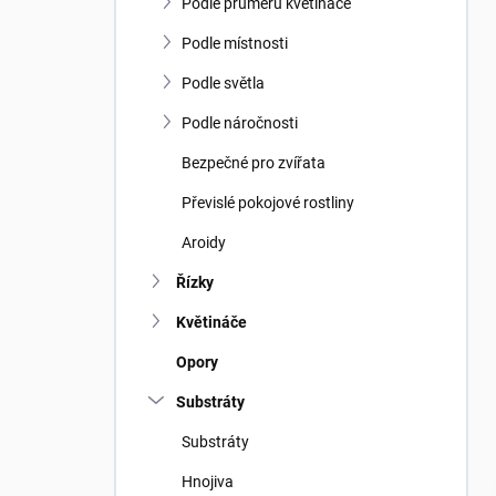
n
Podle průměru květináče
n
í
Podle místnosti
p
Podle světla
a
n
Podle náročnosti
e
Bezpečné pro zvířata
l
Převislé pokojové rostliny
Aroidy
Řízky
Květináče
Opory
Substráty
Substráty
Hnojiva