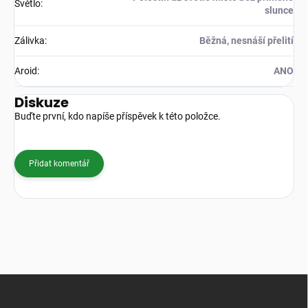
Světlo
:
slunce
Zálivka
:
Běžná, nesnáší přelití
Aroid
:
ANO
Diskuze
Buďte první, kdo napíše příspěvek k této položce.
Přidat komentář
Z
á