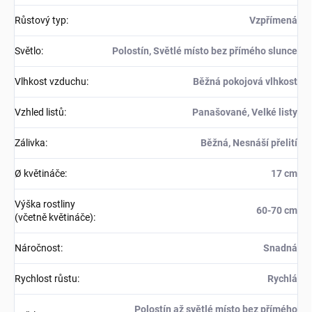
Růstový typ
:
Vzpřímená
Světlo
:
Polostín, Světlé místo bez přímého slunce
Vlhkost vzduchu
:
Běžná pokojová vlhkost
Vzhled listů
:
Panašované, Velké listy
Zálivka
:
Běžná, Nesnáší přelití
Ø květináče
:
17 cm
Výška rostliny
60-70 cm
(včetně květináče)
:
Náročnost
:
Snadná
Rychlost růstu
:
Rychlá
Polostín až světlé místo bez přímého