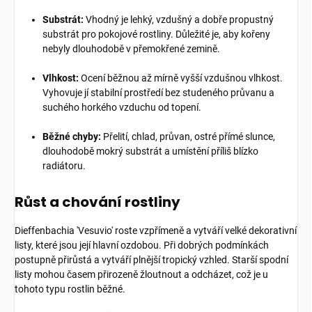
Substrát:
Vhodný je lehký, vzdušný a dobře propustný
substrát pro pokojové rostliny. Důležité je, aby kořeny
nebyly dlouhodobě v přemokřené zemině.
Vlhkost:
Ocení běžnou až mírně vyšší vzdušnou vlhkost.
Vyhovuje jí stabilní prostředí bez studeného průvanu a
suchého horkého vzduchu od topení.
Běžné chyby:
Přelití, chlad, průvan, ostré přímé slunce,
dlouhodobě mokrý substrát a umístění příliš blízko
radiátoru.
Růst a chování rostliny
Dieffenbachia '
Vesuvio
' roste vzpřímeně a vytváří velké dekorativní
listy, které jsou její hlavní ozdobou. Při dobrých podmínkách
postupně přirůstá a vytváří plnější tropický vzhled. Starší spodní
listy mohou časem přirozeně žloutnout a odcházet, což je u
tohoto typu rostlin běžné.