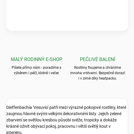
balení? To byla absolutní špička, nic bezpečnějšího jsem ještě
neviděla.“
💬
Jarka K.
MALÝ RODINNÝ E-SHOP
PEČLIVÉ BALENÍ
Píšete přímo nám - poradíme s
Rostliny fixujeme a chráníme
výběrem i péčí, klidně i večer.
mnoha vrstvami. Bezpečně dorazí
i v zimě díky heatpacku.
Dieffenbachia '
Vesuvio
' patří mezi výrazné pokojové rostliny, které
zaujmou hlavně svými velkými dekorativními listy. Jejich zelené
zbarvení se světlou kresbou působí svěže, tropicky a dokáže
krásně oživit obývací pokoj, pracovnu i větší světlý kout v
interiéru.