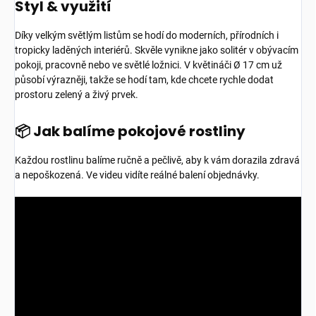
Styl & využití
Díky velkým světlým listům se hodí do moderních, přírodních i
tropicky laděných interiérů. Skvěle vynikne jako solitér v obývacím
pokoji, pracovně nebo ve světlé ložnici. V květináči Ø 17 cm už
působí výrazněji, takže se hodí tam, kde chcete rychle dodat
prostoru zelený a živý prvek.
📦 Jak balíme pokojové rostliny
Každou rostlinu balíme ručně a pečlivě, aby k vám dorazila zdravá
a nepoškozená. Ve videu vidíte reálné balení objednávky.