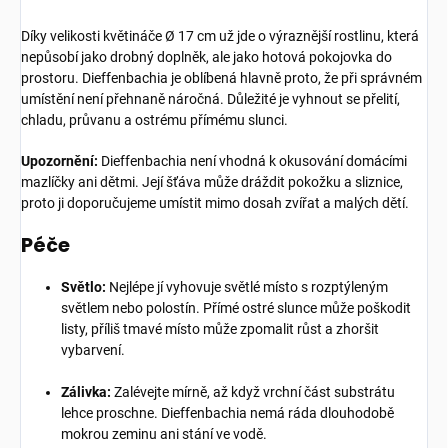
Díky velikosti květináče Ø 17 cm už jde o výraznější rostlinu, která
nepůsobí jako drobný doplněk, ale jako hotová pokojovka do
prostoru. Dieffenbachia je oblíbená hlavně proto, že při správném
umístění není přehnaně náročná. Důležité je vyhnout se přelití,
chladu, průvanu a ostrému přímému slunci.
Upozornění:
Dieffenbachia není vhodná k okusování domácími
mazlíčky ani dětmi. Její šťáva může dráždit pokožku a sliznice,
proto ji doporučujeme umístit mimo dosah zvířat a malých dětí.
Péče
Světlo:
Nejlépe jí vyhovuje světlé místo s rozptýleným
světlem nebo polostín. Přímé ostré slunce může poškodit
listy, příliš tmavé místo může zpomalit růst a zhoršit
vybarvení.
Zálivka:
Zalévejte mírně, až když vrchní část substrátu
lehce proschne. Dieffenbachia nemá ráda dlouhodobě
mokrou zeminu ani stání ve vodě.