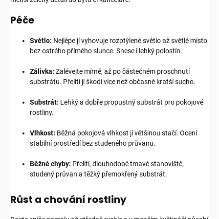
Péče
Světlo:
Nejlépe jí vyhovuje rozptýlené světlo až světlé místo
bez ostrého přímého slunce. Snese i lehký polostín.
Zálivka:
Zalévejte mírně, až po částečném proschnutí
substrátu. Přelití jí škodí více než občasné kratší sucho.
Substrát:
Lehký a dobře propustný substrát pro pokojové
rostliny.
Vlhkost:
Běžná pokojová vlhkost jí většinou stačí. Ocení
stabilní prostředí bez studeného průvanu.
Běžné chyby:
Přelití, dlouhodobě tmavé stanoviště,
studený průvan a těžký přemokřený substrát.
Růst a chování rostliny