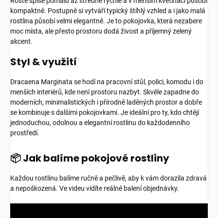
Roste spíše pomalu až středně rychle a v menším květináči působí
kompaktně. Postupně si vytváří typický štíhlý vzhled a i jako malá
rostlina působí velmi elegantně. Je to pokojovka, která nezabere
moc místa, ale přesto prostoru dodá živost a příjemný zelený
akcent.
Styl & využití
Dracaena Marginata se hodí na pracovní stůl, polici, komodu i do
menších interiérů, kde není prostoru nazbyt. Skvěle zapadne do
moderních, minimalistických i přírodně laděných prostor a dobře
se kombinuje s dalšími pokojovkami. Je ideální pro ty, kdo chtějí
jednoduchou, odolnou a elegantní rostlinu do každodenního
prostředí.
📦 Jak balíme pokojové rostliny
Každou rostlinu balíme ručně a pečlivě, aby k vám dorazila zdravá
a nepoškozená. Ve videu vidíte reálné balení objednávky.