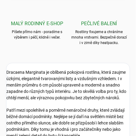
MALÝ RODINNÝ E-SHOP
PEČLIVÉ BALENÍ
Píšete přímo nám - poradíme s
Rostliny fixujeme a chráníme
výběrem i péčí, klidně i večer.
mnoha vrstvami. Bezpečně dorazí
i v zimě díky heatpacku.
Dracaena Marginata je oblíbená pokojová rostlina, která zaujme
úzkými, elegantně tvarovanými listy a vzdušným vzhledem. I v
menším průměru 6 cm působí upraveně a moderně a snadno
zapadne do různých typů interiéru. Je to skvělá volba pro ty, kdo
chtějí menší, ale výraznou pokojovku bez zbytečných nároků.
Patří mezi spolehlivé a poměrně nenáročné druhy, které zvládají
běžné domácí podmínky. Nejlépe se jí daří na světlém místě bez
ostrého přímého slunce, ale dobře se přizpůsobí i lehce slabším
podmínkám. Díky tomu je vhodná i pro začátečníky nebo jako
menší zelený detail do bytu či kanceláře.