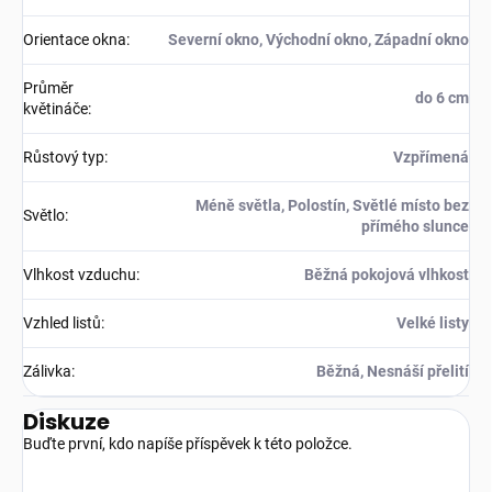
Orientace okna
:
Severní okno, Východní okno, Západní okno
Průměr
do 6 cm
květináče
:
Růstový typ
:
Vzpřímená
Méně světla, Polostín, Světlé místo bez
Světlo
:
přímého slunce
Vlhkost vzduchu
:
Běžná pokojová vlhkost
Vzhled listů
:
Velké listy
Zálivka
:
Běžná, Nesnáší přelití
Diskuze
Buďte první, kdo napíše příspěvek k této položce.