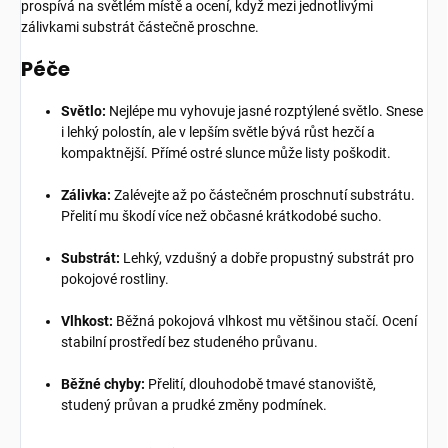
prospívá na světlém místě a ocení, když mezi jednotlivými
zálivkami substrát částečně proschne.
Péče
Světlo:
Nejlépe mu vyhovuje jasné rozptýlené světlo. Snese
i lehký polostín, ale v lepším světle bývá růst hezčí a
kompaktnější. Přímé ostré slunce může listy poškodit.
Zálivka:
Zalévejte až po částečném proschnutí substrátu.
Přelití mu škodí více než občasné krátkodobé sucho.
Substrát:
Lehký, vzdušný a dobře propustný substrát pro
pokojové rostliny.
Vlhkost:
Běžná pokojová vlhkost mu většinou stačí. Ocení
stabilní prostředí bez studeného průvanu.
Běžné chyby:
Přelití, dlouhodobě tmavé stanoviště,
studený průvan a prudké změny podmínek.