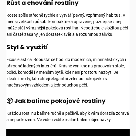
Růst a chování rostliny
Roste spíše středně rychle a vytváří pevný, vzpřímený habitus. V
menší velikosti působí kompaktně a upraveně, později se z něj
může stát výraznější pokojová rostlina. Nepotřebuje složitou péči
ani časté zásahy, jen dostatek světla a rozumnou zálivku.
Styl & využití
Ficus elastica 'Robusta' se hodí do moderních, minimalistických i
přírodně laděných interiérů. Krásně vynikne na pracovním stole,
polici, komodě i v menším bytě, kde není prostoru nazbyt. Je
ideální pro ty, kdo chtějí elegantní zelenou pokojovku s
nadčasovým vzhledem a jednoduchou péčí.
📦 Jak balíme pokojové rostliny
Každou rostlinu balíme ručně a pečlivě, aby k vám dorazila zdravá
a nepoškozená. Ve videu vidíte reálné balení objednávky.