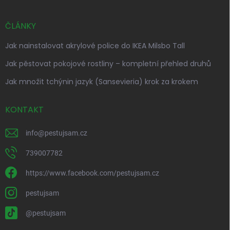
ČLÁNKY
Jak nainstalovat akrylové police do IKEA Milsbo Tall
Jak pěstovat pokojové rostliny – kompletní přehled druhů
Jak množit tchýnin jazyk (Sansevieria) krok za krokem
KONTAKT
info
@
pestujsam.cz
739007782
https://www.facebook.com/pestujsam.cz
pestujsam
@pestujsam