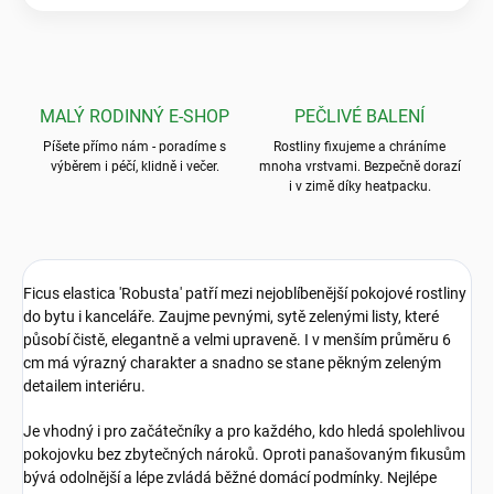
MALÝ RODINNÝ E-SHOP
PEČLIVÉ BALENÍ
Píšete přímo nám - poradíme s
Rostliny fixujeme a chráníme
výběrem i péčí, klidně i večer.
mnoha vrstvami. Bezpečně dorazí
i v zimě díky heatpacku.
Ficus elastica 'Robusta' patří mezi nejoblíbenější pokojové rostliny
do bytu i kanceláře. Zaujme pevnými, sytě zelenými listy, které
působí čistě, elegantně a velmi upraveně. I v menším průměru 6
cm má výrazný charakter a snadno se stane pěkným zeleným
detailem interiéru.
Je vhodný i pro začátečníky a pro každého, kdo hledá spolehlivou
pokojovku bez zbytečných nároků. Oproti panašovaným fikusům
bývá odolnější a lépe zvládá běžné domácí podmínky. Nejlépe