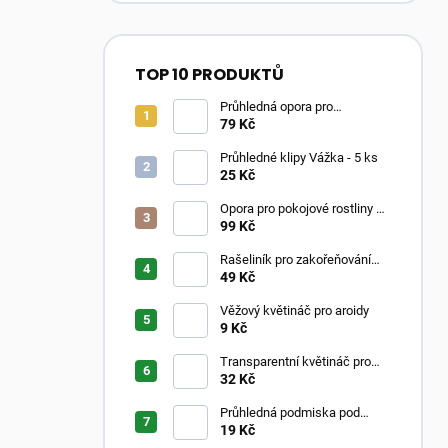
TOP 10 PRODUKTŮ
Průhledná opora pro
pokojovky ve tvaru oblouku
79 Kč
Průhledné klipy Vážka - 5 ks
25 Kč
Opora pro pokojové rostliny –
Moss Poles Classic
99 Kč
Rašeliník pro zakořeňování
řízků
49 Kč
Věžový květináč pro aroidy
9 Kč
Transparentní květináč pro
aroidy
32 Kč
Průhledná podmiska pod
květináč
19 Kč