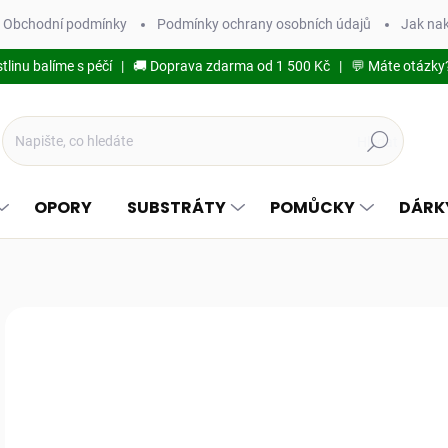
Obchodní podmínky
Podmínky ochrany osobních údajů
Jak na
stlinu balíme s péčí | 🚚 Doprava zdarma od 1 500 Kč | 💬 Máte otázky
Hledat
OPORY
SUBSTRÁTY
POMŮCKY
DÁRK
Podrobnosti hodnocení
1
124
Měr