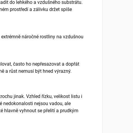
zasadit do lehkého a vzdušného substrátu.
ném prostředí a zálivku držet spíše
i extrémně náročné rostliny na vzdušnou
ulovat, často ho nepřesazovat a dopřát
ně a růst nemusí být hned výrazný.
chu jinak. Vzhled řízku, velikost listu i
né nedokonalosti nejsou vadou, ale
ité hlavně vyhnout se přelití a prudkým