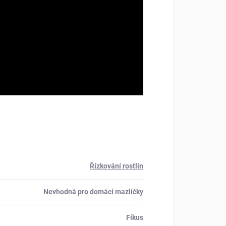
Řízkování rostlin
Nevhodná pro domácí mazlíčky
Fíkus