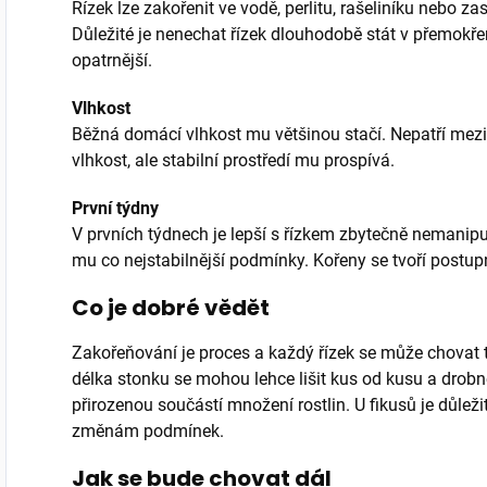
Řízek lze zakořenit ve vodě, perlitu, rašeliníku nebo 
Důležité je nenechat řízek dlouhodobě stát v přemokře
opatrnější.
Vlhkost
Běžná domácí vlhkost mu většinou stačí. Nepatří mez
vlhkost, ale stabilní prostředí mu prospívá.
První týdny
V prvních týdnech je lepší s řízkem zbytečně nemanip
mu co nejstabilnější podmínky. Kořeny se tvoří postup
Co je dobré vědět
Zakořeňování je proces a každý řízek se může chovat tro
délka stonku se mohou lehce lišit kus od kusu a drob
přirozenou součástí množení rostlin. U fikusů je důlež
změnám podmínek.
Jak se bude chovat dál