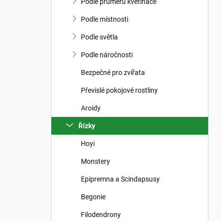
n
Podle průměru květináče
n
í
Podle místnosti
p
Podle světla
a
n
Podle náročnosti
e
Bezpečné pro zvířata
l
Převislé pokojové rostliny
Aroidy
Řízky
Hoyi
Monstery
Epipremna a Scindapsusy
Begonie
Filodendrony