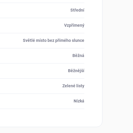
Střední
Vzpřímený
Světlé místo bez přímého slunce
Běžná
Běžnější
Zelené listy
Nízká