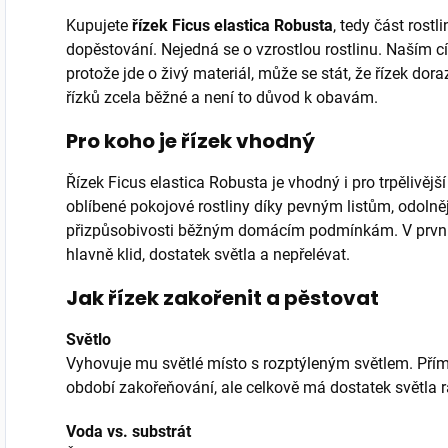
Kupujete
řízek Ficus elastica Robusta
, tedy část rost
dopěstování. Nejedná se o vzrostlou rostlinu. Naším cí
protože jde o živý materiál, může se stát, že řízek dora
řízků zcela běžné a není to důvod k obavám.
Pro koho je řízek vhodný
Řízek Ficus elastica Robusta je vhodný i pro trpělivější
oblíbené pokojové rostliny díky pevným listům, odoln
přizpůsobivosti běžným domácím podmínkám. V první
hlavně klid, dostatek světla a nepřelévat.
Jak řízek zakořenit a pěstovat
Světlo
Vyhovuje mu světlé místo s rozptýleným světlem. Přímé
období zakořeňování, ale celkově má dostatek světla r
Voda vs. substrát