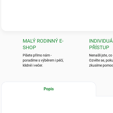
Pečlivé balení & zdravé rostliny
„Krásné a zdravé kytky, které předčily mé očekávání! Ale to balení? To
neviděla.“
💬
Jarka K.
MALÝ RODINNÝ E-
INDIVIDUÁ
SHOP
PŘÍSTUP
Píšete přímo nám -
Nenašli jste, co
poradíme s výběrem i péčí,
Ozvěte se, poku
klidně i večer.
zkusíme pomoc
Popis