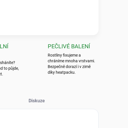
 byla absolutní špička, nic bezpečnějšího jsem ještě
LNÍ
PEČLIVÉ BALENÍ
Rostliny fixujeme a
chráníme mnoha vrstvami.
 sháníte?
Bezpečně dorazí i v zimě
d to půjde,
díky heatpacku.
t.
Diskuze