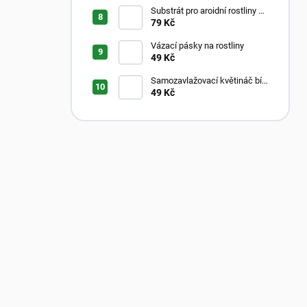
Substrát pro aroidní rostliny –
Aroid Mix
79 Kč
Vázací pásky na rostliny
49 Kč
Samozavlažovací květináč bílý
s průhledným vnitřkem
49 Kč