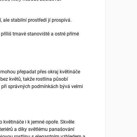
ale stabilní prostředí jí prospívá.
 příliš tmavé stanoviště a ostré přímé
ré mohou přepadat přes okraj květináče
 bez květů, takže rostlina působí
 a při správných podmínkách bývá velmi
ho květináče i k jemné opoře. Skvěle
teriérů a díky světlému panašování
okojovou rostlinu s elegantním vzhledem a