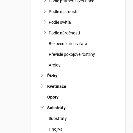
n
Podle průměru květináče
n
í
Podle místnosti
p
Podle světla
a
n
Podle náročnosti
e
Bezpečné pro zvířata
l
Převislé pokojové rostliny
Aroidy
Řízky
Květináče
Opory
Substráty
Substráty
Hnojiva