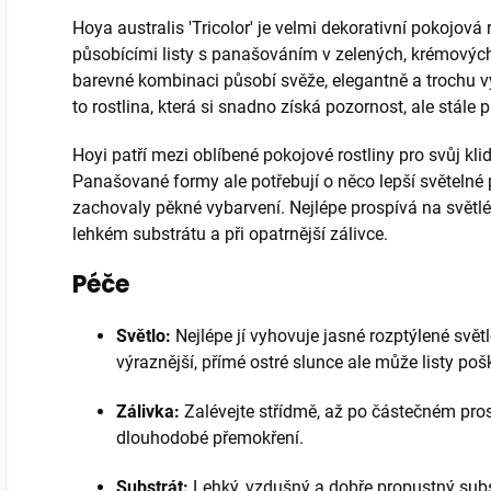
Hoya australis 'Tricolor' je velmi dekorativní pokojová 
působícími listy s panašováním v zelených, krémových
barevné kombinaci působí svěže, elegantně a trochu vý
to rostlina, která si snadno získá pozornost, ale stále
Hoyi patří mezi oblíbené pokojové rostliny pro svůj kli
Panašované formy ale potřebují o něco lepší světelné 
zachovaly pěkné vybarvení. Nejlépe prospívá na světl
lehkém substrátu a při opatrnější zálivce.
Péče
Světlo:
Nejlépe jí vyhovuje jasné rozptýlené svět
výraznější, přímé ostré slunce ale může listy poš
Zálivka:
Zalévejte střídmě, až po částečném pro
dlouhodobé přemokření.
Substrát:
Lehký, vzdušný a dobře propustný subs