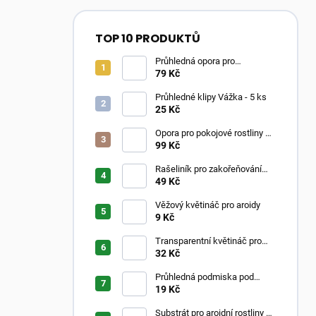
TOP 10 PRODUKTŮ
Průhledná opora pro
pokojovky ve tvaru oblouku
79 Kč
Průhledné klipy Vážka - 5 ks
25 Kč
Opora pro pokojové rostliny –
Moss Poles Classic
99 Kč
Rašeliník pro zakořeňování
řízků
49 Kč
Věžový květináč pro aroidy
9 Kč
Transparentní květináč pro
aroidy
32 Kč
Průhledná podmiska pod
květináč
19 Kč
Substrát pro aroidní rostliny –