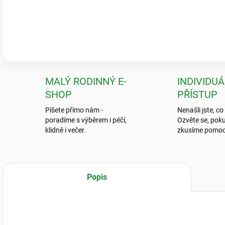
Pečlivé balení & zdravé rostliny
„Krásné a zdravé kytky, které předčily mé očekávání! Ale to balení? To
neviděla.“
💬
Jarka K.
MALÝ RODINNÝ E-
INDIVIDUÁ
SHOP
PŘÍSTUP
Píšete přímo nám -
Nenašli jste, co
poradíme s výběrem i péčí,
Ozvěte se, poku
klidně i večer.
zkusíme pomoc
Popis