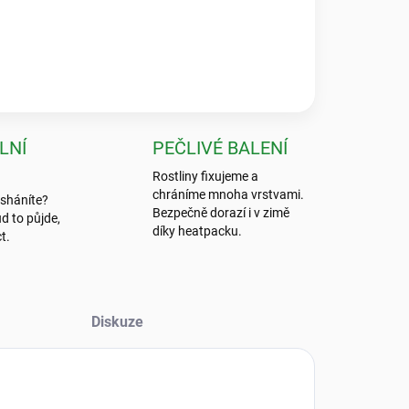
 byla absolutní špička, nic bezpečnějšího jsem ještě
LNÍ
PEČLIVÉ BALENÍ
Rostliny fixujeme a
chráníme mnoha vrstvami.
 sháníte?
Bezpečně dorazí i v zimě
d to půjde,
díky heatpacku.
t.
Diskuze