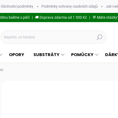
Obchodní podmínky
Podmínky ochrany osobních údajů
Jak na
stlinu balíme s péčí | 🚚 Doprava zdarma od 1 500 Kč | 💬 Máte otázky
Hledat
OPORY
SUBSTRÁTY
POMŮCKY
DÁRK
 cm
Podrobnosti hodnocení
3
329
Měr