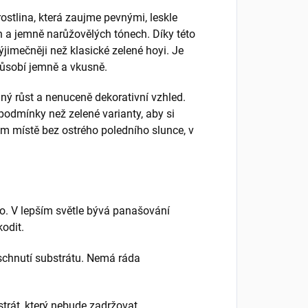
rostlina, která zaujme pevnými, leskle
 a jemně narůžovělých tónech. Díky této
jimečněji než klasické zelené hoyi. Je
 působí jemně a vkusně.
dný růst a nenuceně dekorativní vzhled.
podmínky než zelené varianty, aby si
ém místě bez ostrého poledního slunce, v
lo. V lepším světle bývá panašování
kodit.
schnutí substrátu. Nemá ráda
trát, který nebude zadržovat