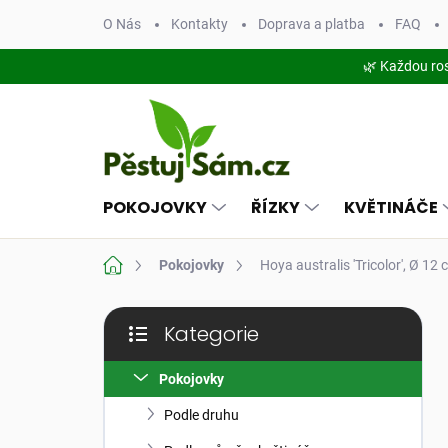
Přejít
O Nás
Kontakty
Doprava a platba
FAQ
na
obsah
🌿 Každou ro
POKOJOVKY
ŘÍZKY
KVĚTINÁČE
Domů
Pokojovky
Hoya australis 'Tricolor', Ø 12
P
Kategorie
o
Přeskočit
s
kategorie
t
Pokojovky
r
Podle druhu
a