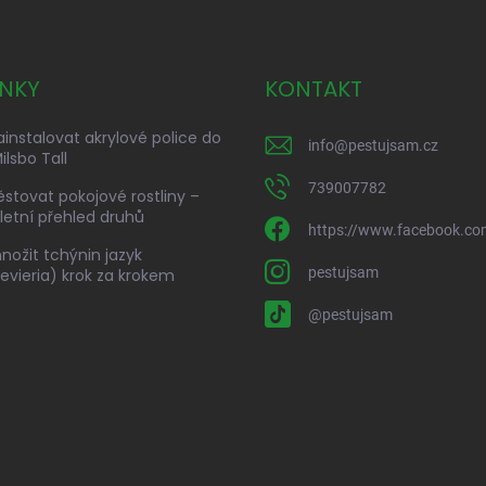
NKY
KONTAKT
ainstalovat akrylové police do
info
@
pestujsam.cz
ilsbo Tall
739007782
ěstovat pokojové rostliny –
etní přehled druhů
https://www.facebook.co
nožit tchýnin jazyk
pestujsam
evieria) krok za krokem
@pestujsam