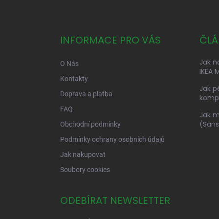
Z
á
p
a
INFORMACE PRO VÁS
ČLÁ
t
í
Jak n
O Nás
IKEA M
Kontakty
Jak p
Doprava a platba
kompl
FAQ
Jak m
(Sans
Obchodní podmínky
Podmínky ochrany osobních údajů
Jak nakupovat
Soubory cookies
ODEBÍRAT NEWSLETTER