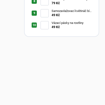
Aroid Mix
79 Kč
Samozavlažovací květináč bílý
s průhledným vnitřkem
49 Kč
Vázací pásky na rostliny
49 Kč