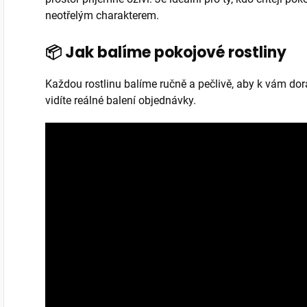
neotřelým charakterem.
📦 Jak balíme pokojové rostliny
Každou rostlinu balíme ručně a pečlivě, aby k vám do
vidíte reálné balení objednávky.