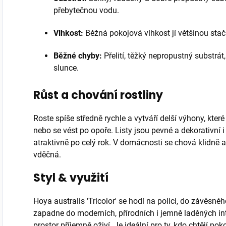
přebytečnou vodu.
Vlhkost:
Běžná pokojová vlhkost jí většinou stačí, 
Běžné chyby:
Přelití, těžký nepropustný substrát,
slunce.
Růst a chování rostliny
Roste spíše středně rychle a vytváří delší výhony, kte
nebo se vést po opoře. Listy jsou pevné a dekorativní i
atraktivně po celý rok. V domácnosti se chová klidně
vděčná.
Styl & využití
Hoya australis 'Tricolor' se hodí na polici, do závěsné
zapadne do moderních, přírodních i jemně laděných in
prostor příjemně oživí. Je ideální pro ty, kdo chtějí p