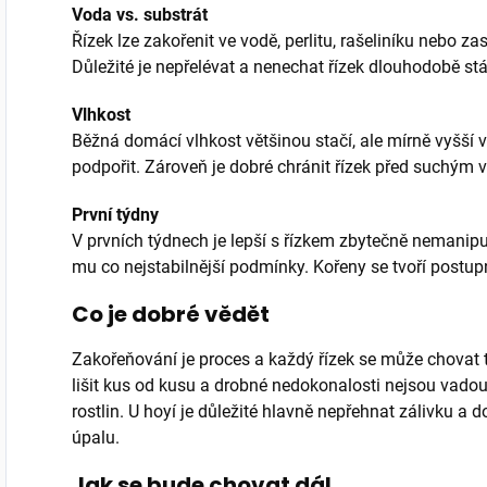
Voda vs. substrát
Řízek lze zakořenit ve vodě, perlitu, rašeliníku nebo 
Důležité je nepřelévat a nenechat řízek dlouhodobě st
Vlhkost
Běžná domácí vlhkost většinou stačí, ale mírně vyšší
podpořit. Zároveň je dobré chránit řízek před suchý
První týdny
V prvních týdnech je lepší s řízkem zbytečně nemanip
mu co nejstabilnější podmínky. Kořeny se tvoří postup
Co je dobré vědět
Zakořeňování je proces a každý řízek se může chovat t
lišit kus od kusu a drobné nedokonalosti nejsou vadou
rostlin. U hoyí je důležité hlavně nepřehnat zálivku a 
úpalu.
Jak se bude chovat dál