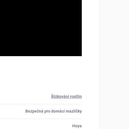
Řízkování rostlin
Bezpečná pro domácí mazlíčky
Hoya