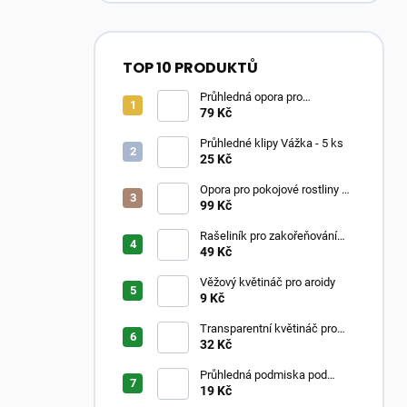
TOP 10 PRODUKTŮ
Průhledná opora pro
pokojovky ve tvaru oblouku
79 Kč
Průhledné klipy Vážka - 5 ks
25 Kč
Opora pro pokojové rostliny –
Moss Poles Classic
99 Kč
Rašeliník pro zakořeňování
řízků
49 Kč
Věžový květináč pro aroidy
9 Kč
Transparentní květináč pro
aroidy
32 Kč
Průhledná podmiska pod
květináč
19 Kč