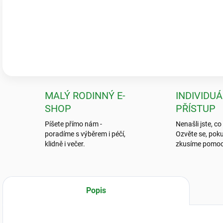
Ověřeno zákazníky
Pečlivé balení & zdravé rostliny
„Krásné a zdravé kytky, které předčily mé očekávání! Ale to balení? To
neviděla.“
💬
Jarka K.
MALÝ RODINNÝ E-
INDIVIDUÁ
SHOP
PŘÍSTUP
Píšete přímo nám -
Nenašli jste, co
poradíme s výběrem i péčí,
Ozvěte se, poku
klidně i večer.
zkusíme pomoc
Popis