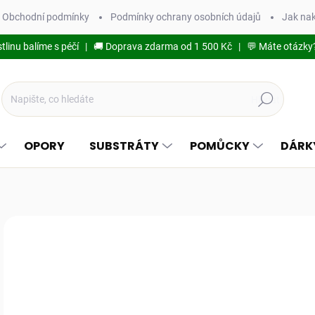
Obchodní podmínky
Podmínky ochrany osobních údajů
Jak na
stlinu balíme s péčí | 🚚 Doprava zdarma od 1 500 Kč | 💬 Máte otázky
Hledat
OPORY
SUBSTRÁTY
POMŮCKY
DÁRK
Podrobnosti hodnocení
TIP
1
177