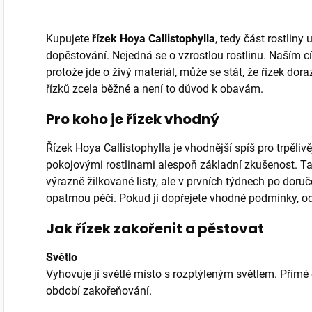
Kupujete
řízek Hoya Callistophylla
, tedy část rostlin
dopěstování. Nejedná se o vzrostlou rostlinu. Naším cí
protože jde o živý materiál, může se stát, že řízek dora
řízků zcela běžné a není to důvod k obavám.
Pro koho je řízek vhodný
Řízek Hoya Callistophylla je vhodnější spíš pro trpělivě
pokojovými rostlinami alespoň základní zkušenost. Ta
výrazně žilkované listy, ale v prvních týdnech po doruče
opatrnou péči. Pokud jí dopřejete vhodné podmínky, o
Jak řízek zakořenit a pěstovat
Světlo
Vyhovuje jí světlé místo s rozptýleným světlem. Přímé 
období zakořeňování.