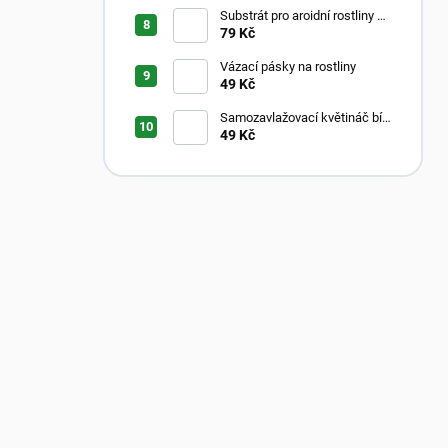
Substrát pro aroidní rostliny –
Aroid Mix
79 Kč
Vázací pásky na rostliny
49 Kč
Samozavlažovací květináč bílý
s průhledným vnitřkem
49 Kč