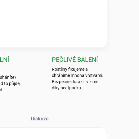
★★★★★
 byla absolutní špička, nic bezpečnějšího jsem ještě
LNÍ
PEČLIVÉ BALENÍ
Rostliny fixujeme a
chráníme mnoha vrstvami.
 sháníte?
Bezpečně dorazí i v zimě
d to půjde,
díky heatpacku.
t.
Diskuze