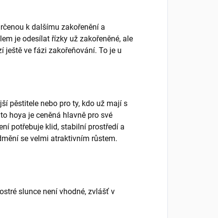
y určenou k dalšímu zakořenění a
lem je odesílat řízky už zakořeněné, ale
zí ještě ve fázi zakořeňování. To je u
jší pěstitele nebo pro ty, kdo už mají s
to hoya je ceněná hlavně pro své
ní potřebuje klid, stabilní prostředí a
dmění se velmi atraktivním růstem.
ostré slunce není vhodné, zvlášť v