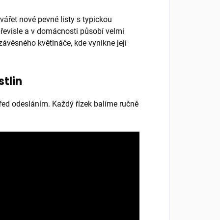
ářet nové pevné listy s typickou
převisle a v domácnosti působí velmi
 závěsného květináče, kde vynikne její
stlin
 před odesláním. Každý řízek balíme ručně