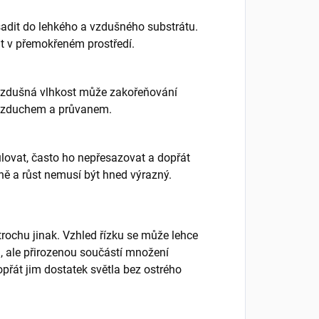
zasadit do lehkého a vzdušného substrátu.
át v přemokřeném prostředí.
 vzdušná vlhkost může zakořeňování
m vzduchem a průvanem.
ulovat, často ho nepřesazovat a dopřát
ně a růst nemusí být hned výrazný.
rochu jinak. Vzhled řízku se může lehce
, ale přirozenou součástí množení
dopřát jim dostatek světla bez ostrého