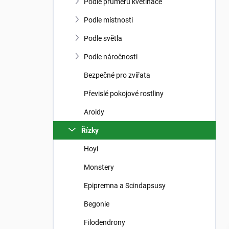
n
Podle průměru květináče
n
í
Podle místnosti
p
Podle světla
a
n
Podle náročnosti
e
Bezpečné pro zvířata
l
Převislé pokojové rostliny
Aroidy
Řízky
Hoyi
Monstery
Epipremna a Scindapsusy
Begonie
Filodendrony