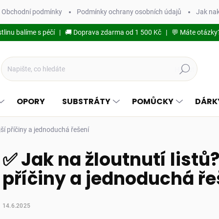
Obchodní podmínky
Podmínky ochrany osobních údajů
Jak na
stlinu balíme s péčí | 🚚 Doprava zdarma od 1 500 Kč | 💬 Máte otázky
Hledat
OPORY
SUBSTRÁTY
POMŮCKY
DÁRK
jší příčiny a jednoduchá řešení
✅ Jak na žloutnutí listů
příčiny a jednoduchá ře
14.6.2025