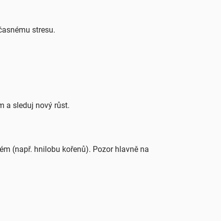
očasnému stresu.
im a sleduj nový růst.
ém (např. hnilobu kořenů). Pozor hlavně na