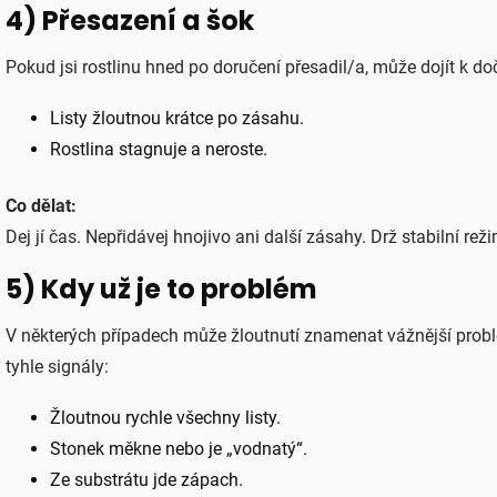
4) Přesazení a šok
Pokud jsi rostlinu hned po doručení přesadil/a, může dojít k d
Listy žloutnou krátce po zásahu.
Rostlina stagnuje a neroste.
Co dělat:
Dej jí čas. Nepřidávej hnojivo ani další zásahy. Drž stabilní rež
5) Kdy už je to problém
V některých případech může žloutnutí znamenat vážnější probl
tyhle signály:
Žloutnou rychle všechny listy.
Stonek měkne nebo je „vodnatý“.
Ze substrátu jde zápach.