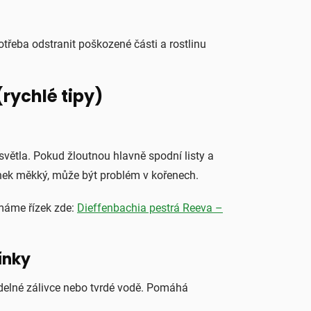
otřeba odstranit poškozené části a rostlinu
(rychlé tipy)
světla. Pokud žloutnou hlavně spodní listy a
tonek měkký, může být problém v kořenech.
 máme řízek zde:
Dieffenbachia pestrá Reeva –
ínky
delné zálivce nebo tvrdé vodě. Pomáhá