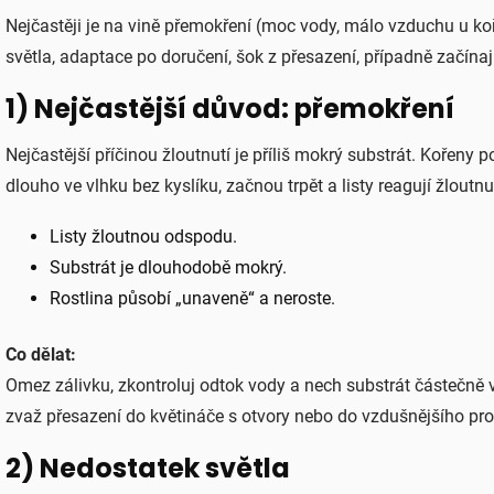
Nejčastěji je na vině přemokření (moc vody, málo vzduchu u ko
světla, adaptace po doručení, šok z přesazení, případně začínaj
1) Nejčastější důvod: přemokření
Nejčastější příčinou žloutnutí je příliš mokrý substrát. Kořeny 
dlouho ve vlhku bez kyslíku, začnou trpět a listy reagují žloutnu
Listy žloutnou odspodu.
Substrát je dlouhodobě mokrý.
Rostlina působí „unaveně“ a neroste.
Co dělat:
Omez zálivku, zkontroluj odtok vody a nech substrát částečně 
zvaž přesazení do květináče s otvory nebo do vzdušnějšího pros
2) Nedostatek světla