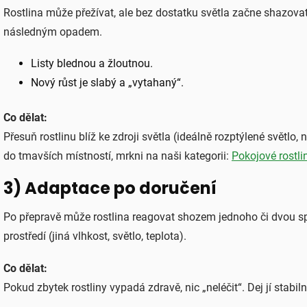
Rostlina může přežívat, ale bez dostatku světla začne shazovat
následným opadem.
Listy blednou a žloutnou.
Nový růst je slabý a „vytahaný“.
Co dělat:
Přesuň rostlinu blíž ke zdroji světla (ideálně rozptýlené světlo,
do tmavších místností, mrkni na naši kategorii:
Pokojové rostli
3) Adaptace po doručení
Po přepravě může rostlina reagovat shozem jednoho či dvou sp
prostředí (jiná vlhkost, světlo, teplota).
Co dělat:
Pokud zbytek rostliny vypadá zdravě, nic „neléčit“. Dej jí stabi