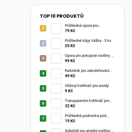
TOP 10 PRODUKTŮ
Průhledná opora pro
pokojovky ve tvaru oblouku
79 Kč
Průhledné klipy Vážka - 5 ks
25 Kč
Opora pro pokojové rostliny –
Moss Poles Classic
99 Kč
Rašeliník pro zakořeňování
řízků
49 Kč
Věžový květináč pro aroidy
9 Kč
Transparentní květináč pro
aroidy
32 Kč
Průhledná podmiska pod
květináč
19 Kč
Substrát pro aroidní rostliny –