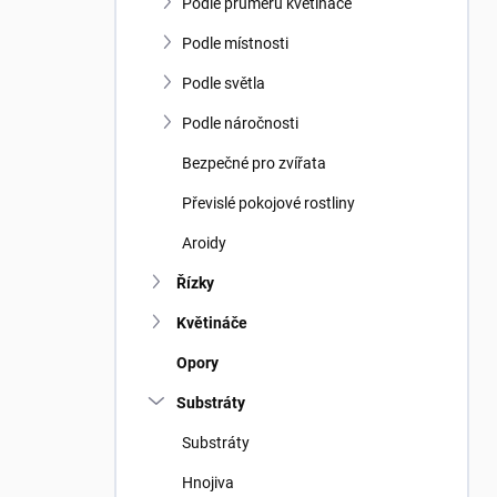
n
Podle průměru květináče
n
í
Podle místnosti
p
Podle světla
a
n
Podle náročnosti
e
Bezpečné pro zvířata
l
Převislé pokojové rostliny
Aroidy
Řízky
Květináče
Opory
Substráty
Substráty
Hnojiva