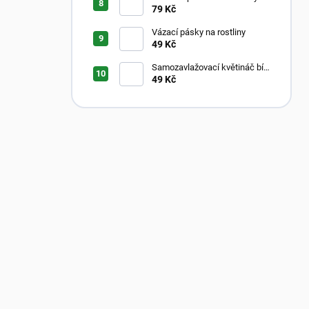
Aroid Mix
79 Kč
Vázací pásky na rostliny
49 Kč
Samozavlažovací květináč bílý
s průhledným vnitřkem
49 Kč