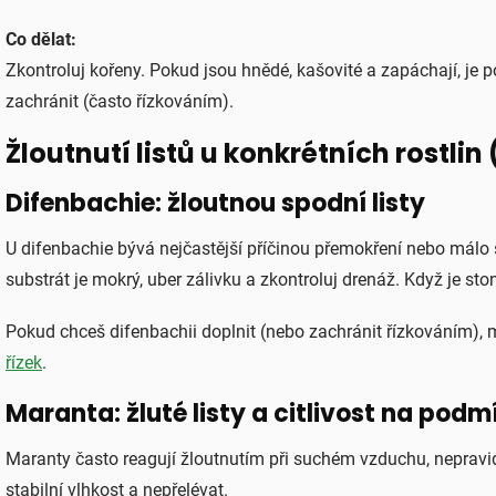
Co dělat:
Zkontroluj kořeny. Pokud jsou hnědé, kašovité a zapáchají, je p
zachránit (často řízkováním).
Žloutnutí listů u konkrétních rostlin 
Difenbachie: žloutnou spodní listy
U difenbachie bývá nejčastější příčinou přemokření nebo málo 
substrát je mokrý, uber zálivku a zkontroluj drenáž. Když je s
Pokud chceš difenbachii doplnit (nebo zachránit řízkováním),
řízek
.
Maranta: žluté listy a citlivost na podm
Maranty často reagují žloutnutím při suchém vzduchu, nepravi
stabilní vlhkost a nepřelévat.