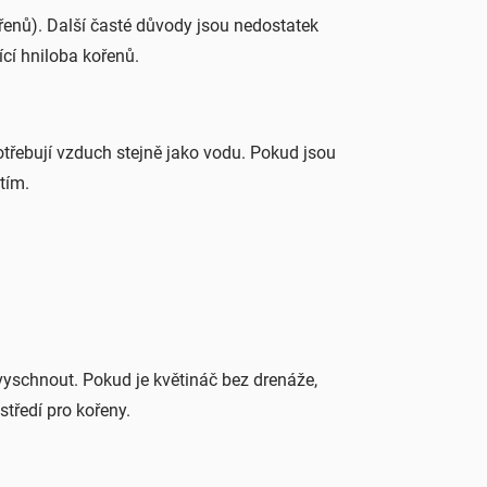
řenů). Další časté důvody jsou nedostatek
ící hniloba kořenů.
potřebují vzduch stejně jako vodu. Pokud jsou
tím.
vyschnout. Pokud je květináč bez drenáže,
tředí pro kořeny.