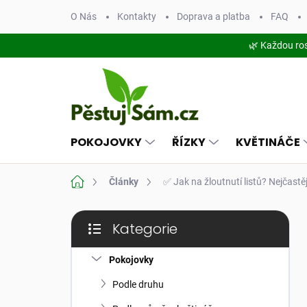
Přejít
O Nás
Kontakty
Doprava a platba
FAQ
na
obsah
🌿 Každou ro
POKOJOVKY
ŘÍZKY
KVĚTINÁČE
Domů
Články
✅ Jak na žloutnutí listů? Nejčastě
P
Kategorie
o
Přeskočit
s
kategorie
t
Pokojovky
r
Podle druhu
a