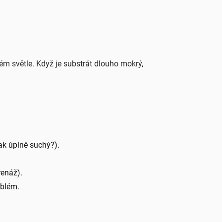
ém světle. Když je substrát dlouho mokrý,
ak úplně suchý?).
renáž).
oblém.