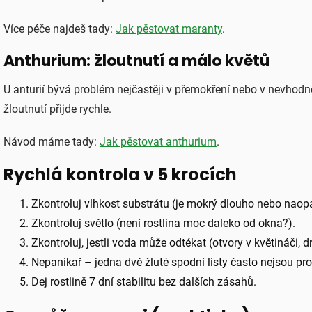
Více péče najdeš tady:
Jak pěstovat maranty
.
Anthurium: žloutnutí a málo květů
U anturií bývá problém nejčastěji v přemokření nebo v nevhodn
žloutnutí přijde rychle.
Návod máme tady:
Jak pěstovat anthurium
.
Rychlá kontrola v 5 krocích
Zkontroluj vlhkost substrátu (je mokrý dlouho nebo naop
Zkontroluj světlo (není rostlina moc daleko od okna?).
Zkontroluj, jestli voda může odtékat (otvory v květináči, d
Nepanikař – jedna dvě žluté spodní listy často nejsou pr
Dej rostlině 7 dní stabilitu bez dalších zásahů.