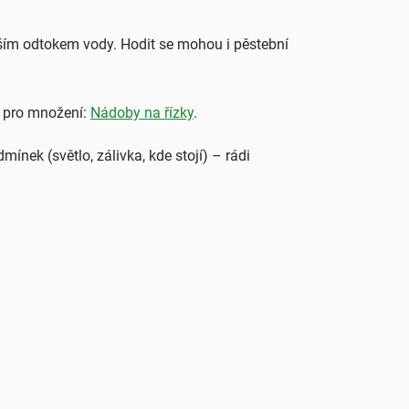
pším odtokem vody. Hodit se mohou i pěstební
 pro množení:
Nádoby na řízky
.
mínek (světlo, zálivka, kde stojí) – rádi