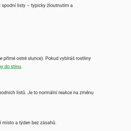
 spodní listy – typicky žloutnutím a
 ne přímé ostré slunce). Pokud vybíráš rostliny
ny do stínu
.
odních listů. Je to normální reakce na změnu
lní místo a týden bez zásahů.