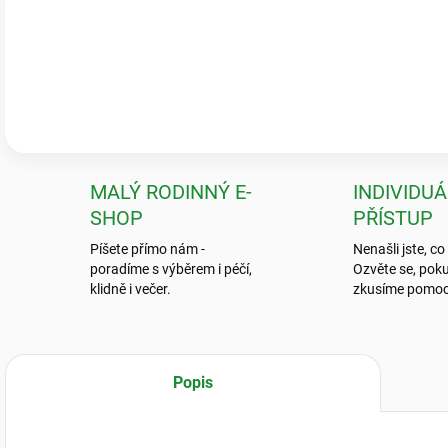
Ověřeno zákazníky
Pečlivé balení & zdravé rostliny
„Krásné a zdravé kytky, které předčily mé očekávání! Ale to balení? To
neviděla.“
💬
Jarka K.
MALÝ RODINNÝ E-
INDIVIDUÁ
SHOP
PŘÍSTUP
Píšete přímo nám -
Nenašli jste, co
poradíme s výběrem i péčí,
Ozvěte se, poku
klidně i večer.
zkusíme pomoc
Popis