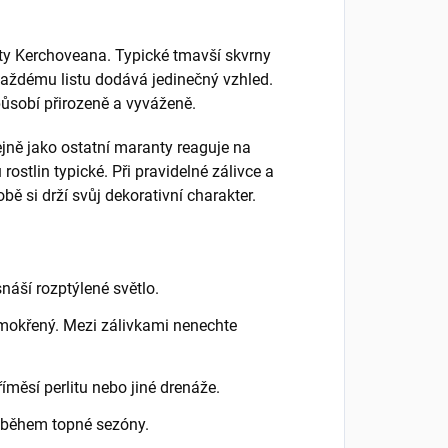
ty Kerchoveana. Typické tmavší skvrny
každému listu dodává jedinečný vzhled.
působí přirozeně a vyváženě.
jně jako ostatní maranty reaguje na
 rostlin typické. Při pravidelné zálivce a
ě si drží svůj dekorativní charakter.
náší rozptýlené světlo.
emokřený. Mezi zálivkami nenechte
íměsí perlitu nebo jiné drenáže.
 během topné sezóny.