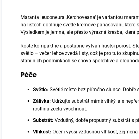
Maranta leuconeura ‚Kerchoveana‘ je variantou maran
na listech doplňuje světle krémové panašování, které 
Výsledkem je jemná, ale přesto výrazná kresba, která 
Roste kompaktně a postupně vytváří hustší porost. Ste
světlo – večer lehce zvedá listy, což je pro tuto skupinu
stabilních podmínkách se chová spolehlivě a dlouhodob
Péče
Světlo:
Světlé místo bez přímého slunce. Dobře s
Zálivka:
Udržujte substrát mírně vlhký, ale nepř
rostlinu zcela vyschnout.
Substrát:
Vzdušný, dobře propustný substrát s př
Vlhkost:
Ocení vyšší vzdušnou vlhkost, zejména