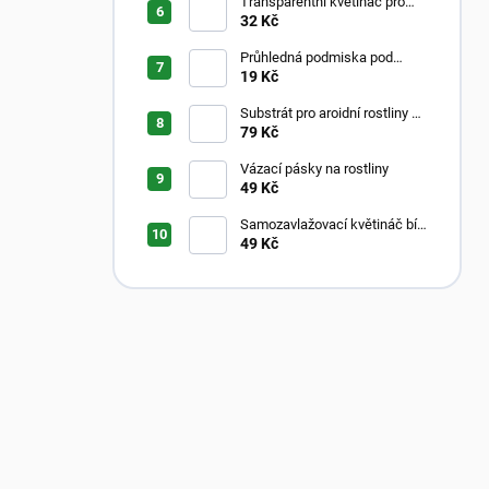
Transparentní květináč pro
aroidy
32 Kč
Průhledná podmiska pod
květináč
19 Kč
Substrát pro aroidní rostliny –
Aroid Mix
79 Kč
Vázací pásky na rostliny
49 Kč
Samozavlažovací květináč bílý
s průhledným vnitřkem
49 Kč