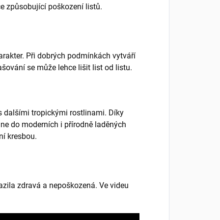
e způsobující poškození listů.
harakter. Při dobrých podmínkách vytváří
vání se může lehce lišit list od listu.
dalšími tropickými rostlinami. Díky
e do moderních i přírodně laděných
lní kresbou.
razila zdravá a nepoškozená. Ve videu