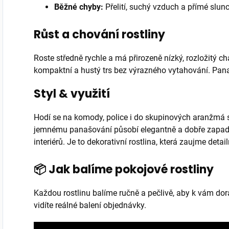
Běžné chyby:
Přelití, suchý vzduch a přímé slunc
Růst a chování rostliny
Roste středně rychle a má přirozeně nízký, rozložitý c
kompaktní a hustý trs bez výrazného vytahování. Panašo
Styl & využití
Hodí se na komody, police i do skupinových aranžmá s 
jemnému panašování působí elegantně a dobře zapadn
interiérů. Je to dekorativní rostlina, která zaujme detai
📦 Jak balíme pokojové rostliny
Každou rostlinu balíme ručně a pečlivě, aby k vám do
vidíte reálné balení objednávky.