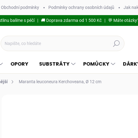
Obchodní podmínky
Podmínky ochrany osobních údajů
Jak na
stlinu balíme s péčí | 🚚 Doprava zdarma od 1 500 Kč | 💬 Máte otázky
Hledat
OPORY
SUBSTRÁTY
POMŮCKY
DÁRK
ější
Maranta leuconeura Kerchoveana, Ø 12 cm
Podrobnosti hodnocení
TIP
2
204