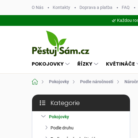
Přejít
O Nás
Kontakty
Doprava a platba
FAQ
na
obsah
🌿 Každou ro
POKOJOVKY
ŘÍZKY
KVĚTINÁČE
Domů
Pokojovky
Podle náročnosti
Náročn
P
Kategorie
o
Přeskočit
s
kategorie
t
Pokojovky
r
Podle druhu
a