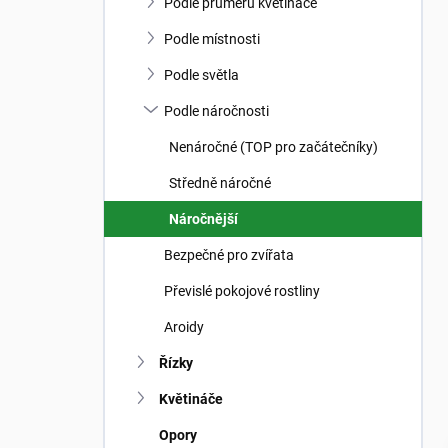
n
Podle průměru květináče
n
í
Podle místnosti
p
Podle světla
a
n
Podle náročnosti
e
Nenáročné (TOP pro začátečníky)
l
Středně náročné
Náročnější
Bezpečné pro zvířata
Převislé pokojové rostliny
Aroidy
Řízky
Květináče
Opory