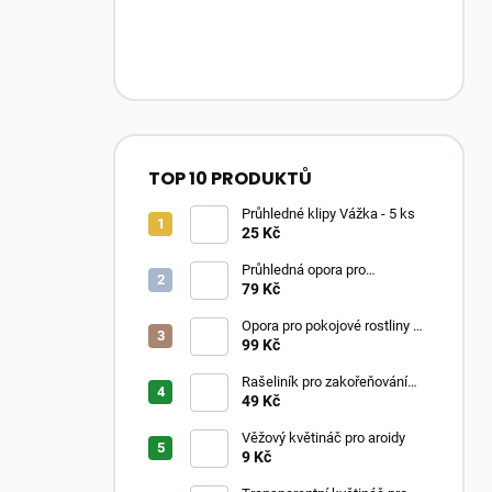
TOP 10 PRODUKTŮ
Průhledné klipy Vážka - 5 ks
25 Kč
Průhledná opora pro
pokojovky ve tvaru oblouku
79 Kč
Opora pro pokojové rostliny –
Moss Poles Classic
99 Kč
Rašeliník pro zakořeňování
řízků
49 Kč
Věžový květináč pro aroidy
9 Kč