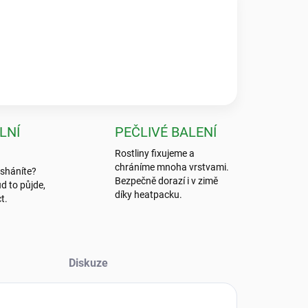
★★★★★
 byla absolutní špička, nic bezpečnějšího jsem ještě
LNÍ
PEČLIVÉ BALENÍ
Rostliny fixujeme a
chráníme mnoha vrstvami.
 sháníte?
Bezpečně dorazí i v zimě
d to půjde,
díky heatpacku.
t.
Diskuze