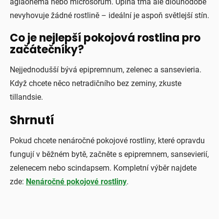
aglaonema nebo microsorum. Úplná tma ale dlouhodobě
nevyhovuje žádné rostlině – ideální je aspoň světlejší stín.
Co je nejlepší pokojová rostlina pro
začátečníky?
Nejjednodušší bývá epipremnum, zelenec a sansevieria.
Když chcete něco netradičního bez zeminy, zkuste
tillandsie.
Shrnutí
Pokud chcete nenáročné pokojové rostliny, které opravdu
fungují v běžném bytě, začněte s epipremnem, sansevierií,
zelenecem nebo scindapsem. Kompletní výběr najdete
zde:
Nenáročné pokojové rostliny
.