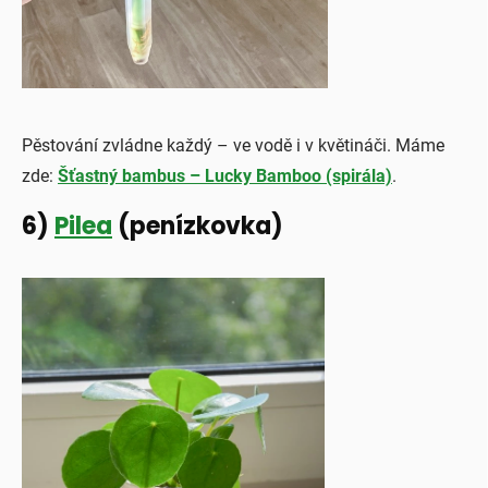
Pěstování zvládne každý – ve vodě i v květináči. Máme
zde:
Šťastný bambus – Lucky Bamboo (spirála)
.
6)
Pilea
(penízkovka)