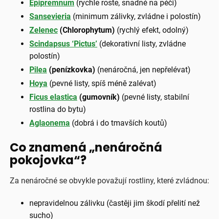
Epipremnum
(rychle roste, snadné na péči)
Sansevieria
(minimum zálivky, zvládne i polostín)
Zelenec
(Chlorophytum)
(rychlý efekt, odolný)
Scindapsus ‘Pictus’
(dekorativní listy, zvládne
polostín)
Pilea
(penízkovka)
(nenáročná, jen nepřelévat)
Hoya
(pevné listy, spíš méně zalévat)
Ficus elastica
(gumovník)
(pevné listy, stabilní
rostlina do bytu)
Aglaonema
(dobrá i do tmavších koutů)
Co znamená „nenáročná
pokojovka“?
Za nenáročné se obvykle považují rostliny, které zvládnou:
nepravidelnou zálivku (častěji jim škodí přelití než
sucho)