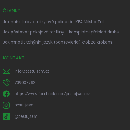
ČLÁNKY
Jak nainstalovat akrylové police do IKEA Milsbo Tall
Jak pěstovat pokojové rostliny – kompletní přehled druhů
Jak množit tchýnin jazyk (Sansevieria) krok za krokem
KONTAKT
info
@
pestujsam.cz
739007782
https://www.facebook.com/pestujsam.cz
pestujsam
@pestujsam