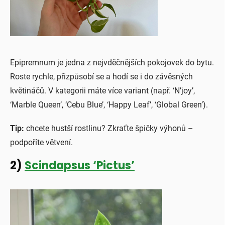
Epipremnum je jedna z nejvděčnějších pokojovek do bytu.
Roste rychle, přizpůsobí se a hodí se i do závěsných
květináčů. V kategorii máte více variant (např. ‘N’joy’,
‘Marble Queen’, ‘Cebu Blue’, ‘Happy Leaf’, ‘Global Green’).
Tip:
chcete hustší rostlinu? Zkraťte špičky výhonů –
podpoříte větvení.
2)
Scindapsus ‘Pictus’