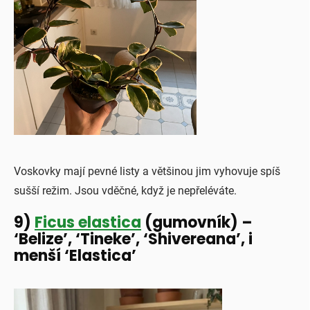
Voskovky mají pevné listy a většinou jim vyhovuje spíš
sušší režim. Jsou vděčné, když je nepřeléváte.
9)
Ficus elastica
(gumovník) –
‘Belize’, ‘Tineke’, ‘Shivereana’, i
menší ‘Elastica’