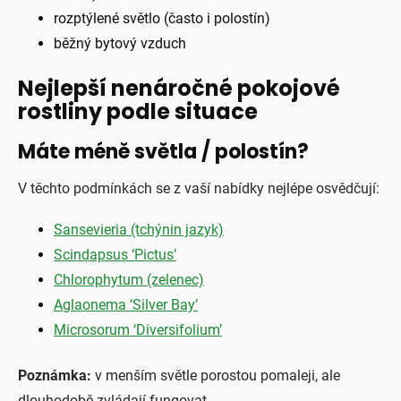
rozptýlené světlo (často i polostín)
běžný bytový vzduch
Nejlepší nenáročné pokojové
rostliny podle situace
Máte méně světla / polostín?
V těchto podmínkách se z vaší nabídky nejlépe osvědčují:
Sansevieria (tchýnin jazyk)
Scindapsus ‘Pictus’
Chlorophytum (zelenec)
Aglaonema ‘Silver Bay’
Microsorum ‘Diversifolium’
Poznámka:
v menším světle porostou pomaleji, ale
dlouhodobě zvládají fungovat.