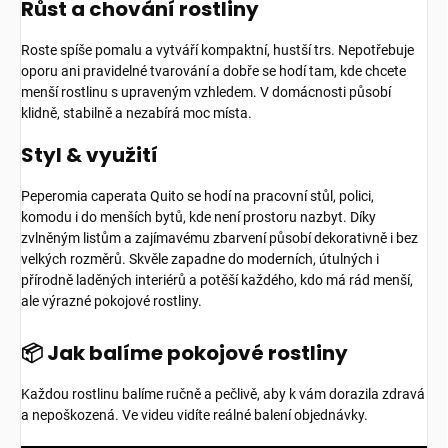
Růst a chování rostliny
Roste spíše pomalu a vytváří kompaktní, hustší trs. Nepotřebuje
oporu ani pravidelné tvarování a dobře se hodí tam, kde chcete
menší rostlinu s upraveným vzhledem. V domácnosti působí
klidně, stabilně a nezabírá moc místa.
Styl & využití
Peperomia caperata Quito se hodí na pracovní stůl, polici,
komodu i do menších bytů, kde není prostoru nazbyt. Díky
zvlněným listům a zajímavému zbarvení působí dekorativně i bez
velkých rozměrů. Skvěle zapadne do moderních, útulných i
přírodně laděných interiérů a potěší každého, kdo má rád menší,
ale výrazné pokojové rostliny.
📦 Jak balíme pokojové rostliny
Každou rostlinu balíme ručně a pečlivě, aby k vám dorazila zdravá
a nepoškozená. Ve videu vidíte reálné balení objednávky.