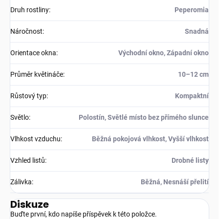
Druh rostliny
:
Peperomia
Náročnost
:
Snadná
Orientace okna
:
Východní okno, Západní okno
Průměr květináče
:
10–12 cm
Růstový typ
:
Kompaktní
Světlo
:
Polostín, Světlé místo bez přímého slunce
Vlhkost vzduchu
:
Běžná pokojová vlhkost, Vyšší vlhkost
Vzhled listů
:
Drobné listy
Zálivka
:
Běžná, Nesnáší přelití
Diskuze
Buďte první, kdo napíše příspěvek k této položce.