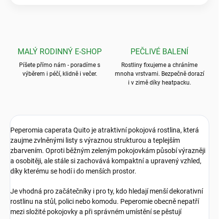
MALÝ RODINNÝ E-SHOP
PEČLIVÉ BALENÍ
Píšete přímo nám - poradíme s
Rostliny fixujeme a chráníme
výběrem i péčí, klidně i večer.
mnoha vrstvami. Bezpečně dorazí
i v zimě díky heatpacku.
Peperomia caperata Quito je atraktivní pokojová rostlina, která
zaujme zvlněnými listy s výraznou strukturou a teplejším
zbarvením. Oproti běžným zeleným pokojovkám působí výrazněji
a osobitěji, ale stále si zachovává kompaktní a upravený vzhled,
díky kterému se hodí i do menších prostor.
Je vhodná pro začátečníky i pro ty, kdo hledají menší dekorativní
rostlinu na stůl, polici nebo komodu. Peperomie obecně nepatří
mezi složité pokojovky a při správném umístění se pěstují