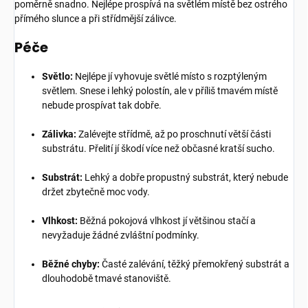
poměrně snadno. Nejlépe prospívá na světlém místě bez ostrého
přímého slunce a při střídmější zálivce.
Péče
Světlo:
Nejlépe jí vyhovuje světlé místo s rozptýleným
světlem. Snese i lehký polostín, ale v příliš tmavém místě
nebude prospívat tak dobře.
Zálivka:
Zalévejte střídmě, až po proschnutí větší části
substrátu. Přelití jí škodí více než občasné kratší sucho.
Substrát:
Lehký a dobře propustný substrát, který nebude
držet zbytečně moc vody.
Vlhkost:
Běžná pokojová vlhkost jí většinou stačí a
nevyžaduje žádné zvláštní podmínky.
Běžné chyby:
Časté zalévání, těžký přemokřený substrát a
dlouhodobě tmavé stanoviště.