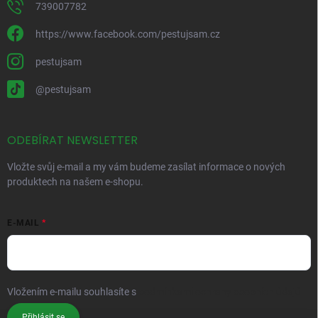
739007782
https://www.facebook.com/pestujsam.cz
pestujsam
@pestujsam
ODEBÍRAT NEWSLETTER
Vložte svůj e-mail a my vám budeme zasílat informace o nových
produktech na našem e-shopu.
E-MAIL
Vložením e-mailu souhlasíte s
podmínkami ochrany osobních údajů
Přihlásit se