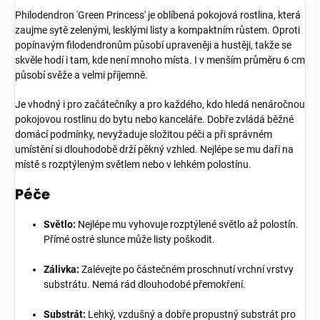
Philodendron 'Green Princess' je oblíbená pokojová rostlina, která
zaujme sytě zelenými, lesklými listy a kompaktním růstem. Oproti
popínavým filodendronům působí upraveněji a hustěji, takže se
skvěle hodí i tam, kde není mnoho místa. I v menším průměru 6 cm
působí svěže a velmi příjemně.
Je vhodný i pro začátečníky a pro každého, kdo hledá nenáročnou
pokojovou rostlinu do bytu nebo kanceláře. Dobře zvládá běžné
domácí podmínky, nevyžaduje složitou péči a při správném
umístění si dlouhodobě drží pěkný vzhled. Nejlépe se mu daří na
místě s rozptýleným světlem nebo v lehkém polostínu.
Péče
Světlo:
Nejlépe mu vyhovuje rozptýlené světlo až polostín.
Přímé ostré slunce může listy poškodit.
Zálivka:
Zalévejte po částečném proschnutí vrchní vrstvy
substrátu. Nemá rád dlouhodobé přemokření.
Substrát:
Lehký, vzdušný a dobře propustný substrát pro