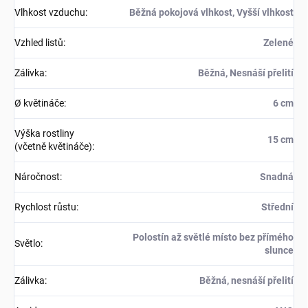
Vlhkost vzduchu
:
Běžná pokojová vlhkost, Vyšší vlhkost
Vzhled listů
:
Zelené
Zálivka
:
Běžná, Nesnáší přelití
Ø květináče
:
6 cm
Výška rostliny
15 cm
(včetně květináče)
:
Náročnost
:
Snadná
Rychlost růstu
:
Střední
Polostín až světlé místo bez přímého
Světlo
:
slunce
Zálivka
:
Běžná, nesnáší přelití