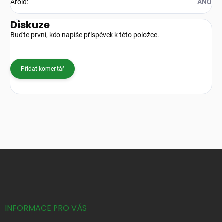
Aroid
:
ANO
Diskuze
Buďte první, kdo napíše příspěvek k této položce.
Přidat komentář
Z
á
p
a
t
í
INFORMACE PRO VÁS