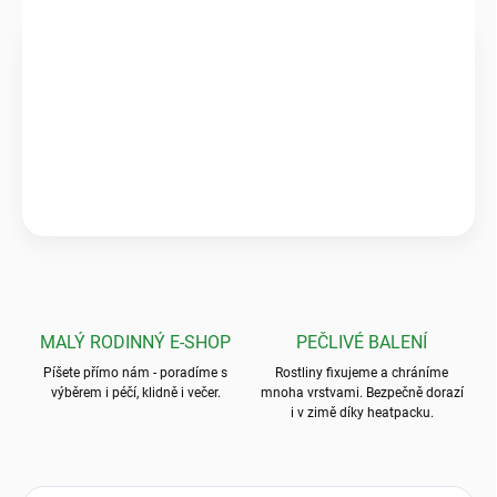
Ověřeno zákazníky
★★★★★
Pečlivé balení & zdravé rostliny
„Krásné a zdravé kytky, které předčily mé očekávání! Ale to
balení? To byla absolutní špička, nic bezpečnějšího jsem ještě
neviděla.“
💬
Jarka K.
MALÝ RODINNÝ E-SHOP
PEČLIVÉ BALENÍ
Píšete přímo nám - poradíme s
Rostliny fixujeme a chráníme
výběrem i péčí, klidně i večer.
mnoha vrstvami. Bezpečně dorazí
i v zimě díky heatpacku.