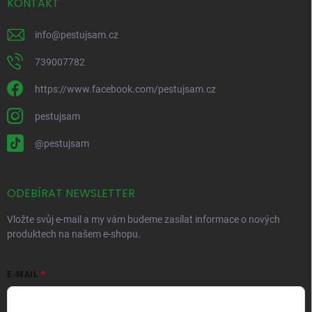
KONTAKT
info
@
pestujsam.cz
739007782
https://www.facebook.com/pestujsam.cz
pestujsam
@pestujsam
ODEBÍRAT NEWSLETTER
Vložte svůj e-mail a my vám budeme zasílat informace o nových
produktech na našem e-shopu.
E-MAIL