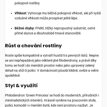
pokojové rostliny.
Vlhkost:
Vyhovuje mu běžná pokojová vlhkost, ale při vyšší
vzdušné vlhkosti může prospívat ještě lépe.
Běžné chyby:
Přelití, těžký nepropustný substrát, ostré
přímé slunce a dlouhodobě tmavé stanoviště.
Růst a chování rostliny
Roste spíše kompaktně a vytváří hustší trs pevných listů. Nepne
se ani nepřepadává jako některé jiné filodendrony, a právě díky
tomu se hodí i do menších prostor nebo jako upravený zelený
detail na stůl či polici. V domácnosti působí klidně, svěže a velmi
spolehlivě.
Styl & využití
Philodendron 'Green Princess' se hodí do moderních, přírodních i
minimalistických interiérů. Krásně vynikne na pracovním stole,
polici, komodě i v menším bytě, kde není prostoru nazbyt. Je