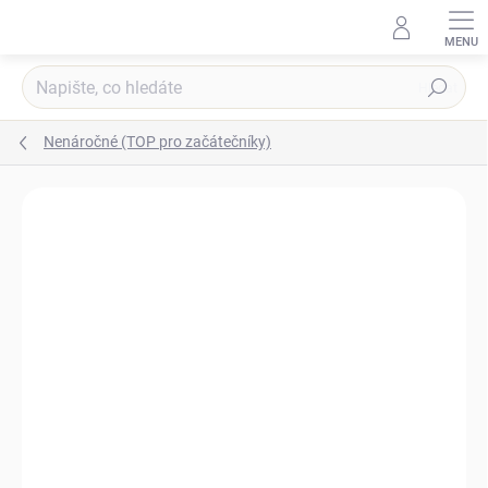
Přejít
na
obsah
Hledat
Nenáročné (TOP pro začátečníky)
Podrobnosti hodnocení