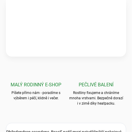
Ověřeno zákazníky
★★★★★
Pečlivé balení & zdravé rostliny
„Krásné a zdravé kytky, které předčily mé očekávání! Ale to
balení? To byla absolutní špička, nic bezpečnějšího jsem ještě
neviděla.“
💬
Jarka K.
MALÝ RODINNÝ E-SHOP
PEČLIVÉ BALENÍ
Píšete přímo nám - poradíme s
Rostliny fixujeme a chráníme
výběrem i péčí, klidně i večer.
mnoha vrstvami. Bezpečně dorazí
i v zimě díky heatpacku.