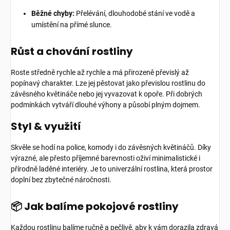
Běžné chyby:
Přelévání, dlouhodobé stání ve vodě a
umístění na přímé slunce.
Růst a chování rostliny
Roste středně rychle až rychle a má přirozeně převislý až
popínavý charakter. Lze jej pěstovat jako převislou rostlinu do
závěsného květináče nebo jej vyvazovat k opoře. Při dobrých
podmínkách vytváří dlouhé výhony a působí plným dojmem.
Styl & využití
Skvěle se hodí na police, komody i do závěsných květináčů. Díky
výrazné, ale přesto příjemné barevnosti oživí minimalistické i
přírodně laděné interiéry. Je to univerzální rostlina, která prostor
doplní bez zbytečné náročnosti.
📦 Jak balíme pokojové rostliny
Každou rostlinu balíme ručně a pečlivě, aby k vám dorazila zdravá