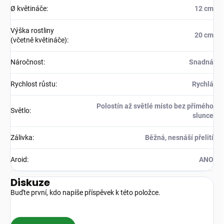
Ø květináče
:
12 cm
Výška rostliny
20 cm
(včetně květináče)
:
Náročnost
:
Snadná
Rychlost růstu
:
Rychlá
Polostín až světlé místo bez přímého
Světlo
:
slunce
Zálivka
:
Běžná, nesnáší přelití
Aroid
:
ANO
Diskuze
Buďte první, kdo napíše příspěvek k této položce.