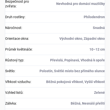
Bezpečnost pro
Nevhodná pro domácí mazlíčky
zvířata
:
Druh rostliny
:
Philodendron
Náročnost
:
Snadná
Orientace okna
:
Východní okno, Západní okno
Průměr květináče
:
10–12 cm
Růstový typ
:
Převislá, Popínavá, Vhodná k opoře
Světlo
:
Polostín, Světlé místo bez přímého slunce
Vlhkost vzduchu
:
Běžná pokojová vlhkost, Vyšší vlhkost
Vzhled listů
:
Zelené
Zálivka
:
Běžná, Nesnáší přelití