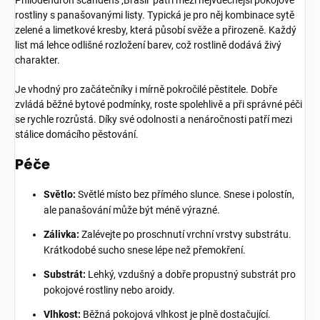
Philodendron scandens ‚Brasil‘ patří mezi nejvděčnější pokojové
rostliny s panašovanými listy. Typická je pro něj kombinace sytě
zelené a limetkové kresby, která působí svěže a přirozeně. Každý
list má lehce odlišné rozložení barev, což rostlině dodává živý
charakter.
Je vhodný pro začátečníky i mírně pokročilé pěstitele. Dobře
zvládá běžné bytové podmínky, roste spolehlivě a při správné péči
se rychle rozrůstá. Díky své odolnosti a nenáročnosti patří mezi
stálice domácího pěstování.
Péče
Světlo:
Světlé místo bez přímého slunce. Snese i polostín,
ale panašování může být méně výrazné.
Zálivka:
Zalévejte po proschnutí vrchní vrstvy substrátu.
Krátkodobé sucho snese lépe než přemokření.
Substrát:
Lehký, vzdušný a dobře propustný substrát pro
pokojové rostliny nebo aroidy.
Vlhkost:
Běžná pokojová vlhkost je plně dostačující.