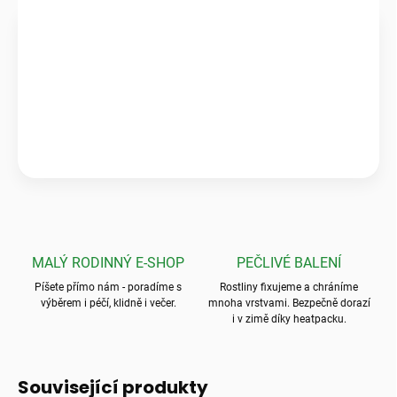
Ověřeno zákazníky
★★★★★
Pečlivé balení & zdravé rostliny
„Krásné a zdravé kytky, které předčily mé očekávání! Ale to
balení? To byla absolutní špička, nic bezpečnějšího jsem ještě
neviděla.“
💬
Jarka K.
MALÝ RODINNÝ E-SHOP
PEČLIVÉ BALENÍ
Píšete přímo nám - poradíme s
Rostliny fixujeme a chráníme
výběrem i péčí, klidně i večer.
mnoha vrstvami. Bezpečně dorazí
i v zimě díky heatpacku.
Související produkty