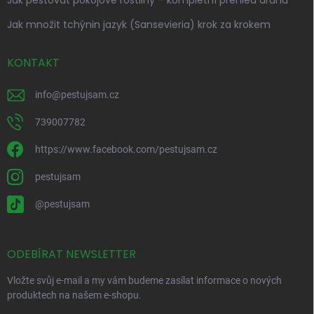
Jak pěstovat pokojové rostliny – kompletní přehled druhů
Jak množit tchýnin jazyk (Sansevieria) krok za krokem
KONTAKT
info
@
pestujsam.cz
739007782
https://www.facebook.com/pestujsam.cz
pestujsam
@pestujsam
ODEBÍRAT NEWSLETTER
Vložte svůj e-mail a my vám budeme zasílat informace o nových
produktech na našem e-shopu.