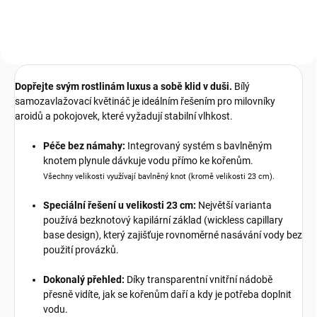
variantách 250 ml a 500 ml.
Dopřejte svým rostlinám luxus a sobě klid v duši.
Bílý
samozavlažovací květináč je ideálním řešením pro milovníky
aroidů a pokojovek, které vyžadují stabilní vlhkost.
Péče bez námahy:
Integrovaný systém s bavlněným
knotem plynule dávkuje vodu přímo ke kořenům.
Všechny velikosti využívají bavlněný knot (kromě velikosti 23 cm).
Speciální řešení u velikosti 23 cm:
Největší varianta
používá bezknotový kapilární základ (wickless capillary
base design), který zajišťuje rovnoměrné nasávání vody bez
použití provázků.
Dokonalý přehled:
Díky transparentní vnitřní nádobě
přesně vidíte, jak se kořenům daří a kdy je potřeba doplnit
vodu.