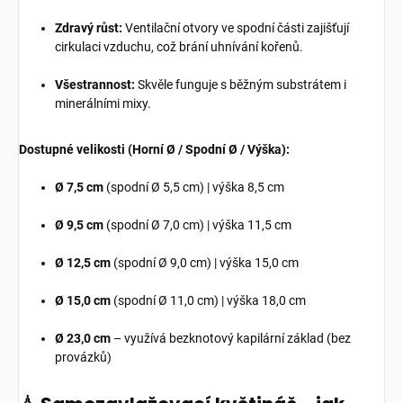
Zdravý růst:
Ventilační otvory ve spodní části zajišťují
cirkulaci vzduchu, což brání uhnívání kořenů.
Všestrannost:
Skvěle funguje s běžným substrátem i
minerálními mixy.
Dostupné velikosti (Horní Ø / Spodní Ø / Výška):
Ø 7,5 cm
(spodní Ø 5,5 cm) | výška 8,5 cm
Ø 9,5 cm
(spodní Ø 7,0 cm) | výška 11,5 cm
Ø 12,5 cm
(spodní Ø 9,0 cm) | výška 15,0 cm
Ø 15,0 cm
(spodní Ø 11,0 cm) | výška 18,0 cm
Ø 23,0 cm
– využívá bezknotový kapilární základ (bez
provázků)