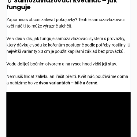
💧 Samozavlažovací květináč – jak
funguje
Zapomínáš občas zalévat pokojovky? Tenhle samozavlažovací
květináč ti to může výrazně ulehčit.
Ve videu vidíš, jak funguje samozavlažovací systém s provázky,
který dávkuje vodu ke kořenům postupně podle potřeby rostliny. U
největší varianty 23 cm je použit kapilární základ bez provázků.
Vodu doliješ bočním otvorem a na rysce hned vidíš její stav.
Nemusíš hlídat zálivku ani řešit přelití. Květináč používáme doma
a nabízíme ho ve
dvou variantách – bílé a černé
.