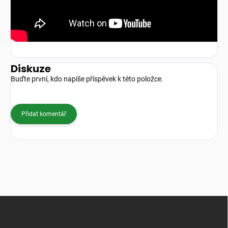
Diskuze
Buďte první, kdo napíše příspěvek k této položce.
Přidat komentář
Z
á
p