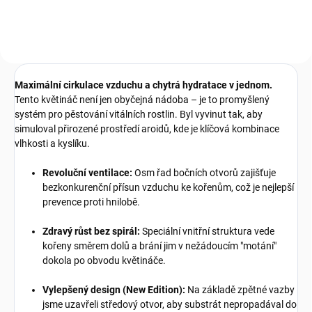
variantách 250 ml a 500 ml.
Maximální cirkulace vzduchu a chytrá hydratace v jednom.
Tento květináč není jen obyčejná nádoba – je to promyšlený
systém pro pěstování vitálních rostlin. Byl vyvinut tak, aby
simuloval přirozené prostředí aroidů, kde je klíčová kombinace
vlhkosti a kyslíku.
Revoluční ventilace:
Osm řad bočních otvorů zajišťuje
bezkonkurenční přísun vzduchu ke kořenům, což je nejlepší
prevence proti hnilobě.
Zdravý růst bez spirál:
Speciální vnitřní struktura vede
kořeny směrem dolů a brání jim v nežádoucím "motání"
dokola po obvodu květináče.
Vylepšený design (New Edition):
Na základě zpětné vazby
jsme uzavřeli středový otvor, aby substrát nepropadával do