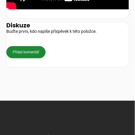
Diskuze
Buďte první, kdo napíše příspěvek k této položce.
Přidat komentář
Z
á
p
a
t