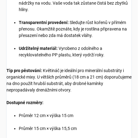
nádržky na vodu. Vaše voda tak zůstane čistá bez zbytků
hlíny.
Transparentní provedení:
Sledujte růst kořenů v přímém
přenosu. Okamžitě poznáte, kdy je rostlina připravena na
přesazení nebo zda má dostatek vláhy.
Udržitelný materiál:
Vyrobeno z odolného a
recyklovatelného PP plastu, který vydrží roky.
Tip pro pěstování:
Květináč je ideální pro minerální substráty i
organické mixy. U větších průměrů (18 cm a 21 cm) doporučujeme
na dno použít hrubší substrát, aby drobné kamínky
nepropadávaly drenážními otvory.
Dostupné rozměry:
Průměr 12 cm × výška 15 cm
Průměr 15 cm × výška 15,5 cm