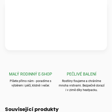
Ověřeno zákazníky
★★★★★
Pečlivé balení & zdravé rostliny
„Krásné a zdravé kytky, které předčily mé očekávání! Ale to
balení? To byla absolutní špička, nic bezpečnějšího jsem ještě
neviděla.“
💬
Jarka K.
MALÝ RODINNÝ E-SHOP
PEČLIVÉ BALENÍ
Píšete přímo nám - poradíme s
Rostliny fixujeme a chráníme
výběrem i péčí, klidně i večer.
mnoha vrstvami. Bezpečně dorazí
i v zimě díky heatpacku.
Související produkty