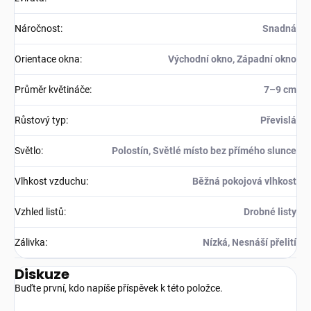
Náročnost
:
Snadná
Orientace okna
:
Východní okno, Západní okno
Průměr květináče
:
7–9 cm
Růstový typ
:
Převislá
Světlo
:
Polostín, Světlé místo bez přímého slunce
Vlhkost vzduchu
:
Běžná pokojová vlhkost
Vzhled listů
:
Drobné listy
Zálivka
:
Nízká, Nesnáší přelití
Diskuze
Buďte první, kdo napíše příspěvek k této položce.