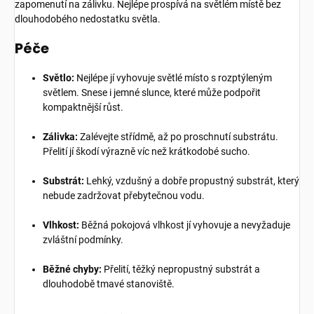
zapomenutí na zálivku. Nejlépe prospívá na světlém místě bez
dlouhodobého nedostatku světla.
Péče
Světlo:
Nejlépe jí vyhovuje světlé místo s rozptýleným
světlem. Snese i jemné slunce, které může podpořit
kompaktnější růst.
Zálivka:
Zalévejte střídmě, až po proschnutí substrátu.
Přelití jí škodí výrazně víc než krátkodobé sucho.
Substrát:
Lehký, vzdušný a dobře propustný substrát, který
nebude zadržovat přebytečnou vodu.
Vlhkost:
Běžná pokojová vlhkost jí vyhovuje a nevyžaduje
zvláštní podmínky.
Běžné chyby:
Přelití, těžký nepropustný substrát a
dlouhodobě tmavé stanoviště.