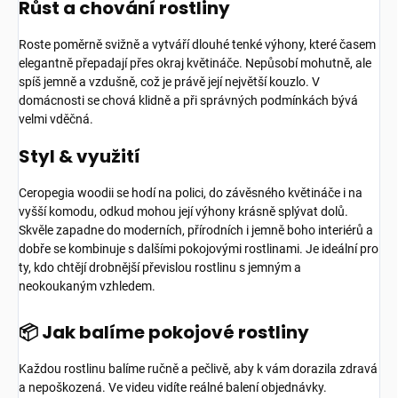
Růst a chování rostliny
Roste poměrně svižně a vytváří dlouhé tenké výhony, které časem
elegantně přepadají přes okraj květináče. Nepůsobí mohutně, ale
spíš jemně a vzdušně, což je právě její největší kouzlo. V
domácnosti se chová klidně a při správných podmínkách bývá
velmi vděčná.
Styl & využití
Ceropegia woodii se hodí na polici, do závěsného květináče i na
vyšší komodu, odkud mohou její výhony krásně splývat dolů.
Skvěle zapadne do moderních, přírodních i jemně boho interiérů a
dobře se kombinuje s dalšími pokojovými rostlinami. Je ideální pro
ty, kdo chtějí drobnější převislou rostlinu s jemným a
neokoukaným vzhledem.
📦 Jak balíme pokojové rostliny
Každou rostlinu balíme ručně a pečlivě, aby k vám dorazila zdravá
a nepoškozená. Ve videu vidíte reálné balení objednávky.