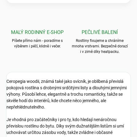
MALÝ RODINNÝ E-SHOP
PEČLIVÉ BALENÍ
Píšete přímo nám - poradíme s
Rostliny fixujeme a chráníme
výběrem i péčí, klidně i večer.
mnoha vrstvami. Bezpečně dorazí
i v zimě díky heatpacku.
Ceropegia woodii, známá také jako svícník, je oblíbená převislá
pokojová rostlina s drobnými srdčitými listy a dlouhými jemnými
výhony. Působí lehce, elegantně a trochu romanticky, takže se
skvěle hodí do interiérů, kde chcete něco jemného, ale
nepřehlédnutelného.
Je vhodná pro začátečníky i pro ty, kdo hledají nenáročnou
převislou rostlinu do bytu. Díky svým dužnatějším listům si umí
uchovávat určitou zásobu vody, takže zvládne i občasné