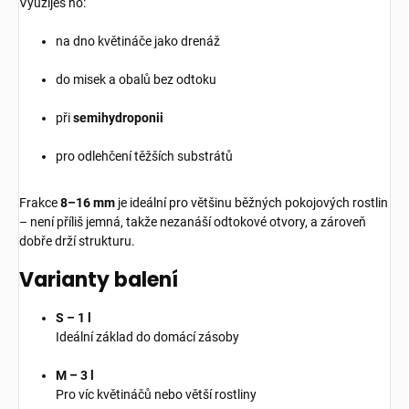
Využiješ ho:
na dno květináče jako drenáž
do misek a obalů bez odtoku
při
semihydroponii
pro odlehčení těžších substrátů
Frakce
8–16 mm
je ideální pro většinu běžných pokojových rostlin
– není příliš jemná, takže nezanáší odtokové otvory, a zároveň
dobře drží strukturu.
Varianty balení
S – 1 l
Ideální základ do domácí zásoby
M – 3 l
Pro víc květináčů nebo větší rostliny