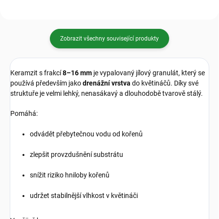
Zobrazit všechny související produkty
Keramzit s frakcí
8–16 mm
je vypalovaný jílový granulát, který se
používá především jako
drenážní vrstva
do květináčů. Díky své
struktuře je velmi lehký, nenasákavý a dlouhodobě tvarově stálý.
Pomáhá:
odvádět přebytečnou vodu od kořenů
zlepšit provzdušnění substrátu
snížit riziko hniloby kořenů
udržet stabilnější vlhkost v květináči