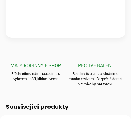
„Krásné a zdravé kytky, které předčily mé očekávání! Ale to
balení? To byla absolutní špička, nic bezpečnějšího jsem ještě
neviděla.“
💬
Jarka K.
MALÝ RODINNÝ E-SHOP
PEČLIVÉ BALENÍ
Píšete přímo nám - poradíme s
Rostliny fixujeme a chráníme
výběrem i péčí, klidně i večer.
mnoha vrstvami. Bezpečně dorazí
i v zimě díky heatpacku.
Související produkty
TIP