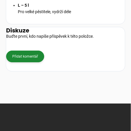
L – 5 l
Pro velké pěstitele, vydrží déle
Diskuze
Buďte první, kdo napíše příspěvek k této položce.
Přidat komentář
Z
á
p
a