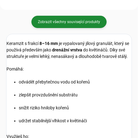
Zobrazit všechny související produkty
Keramzit s frakcí
8–16 mm
je vypalovaný jílový granulát, který se
používá především jako
drenážní vrstva
do květináčů. Díky své
struktuře je velmi lehký, nenasákavý a dlouhodobě tvarově stálý.
Pomáhá:
odvádět přebytečnou vodu od kořenů
zlepšit provzdušnění substrátu
snížit riziko hniloby kořenů
udržet stabilnější vlhkost v květináči
Využiješ ho: