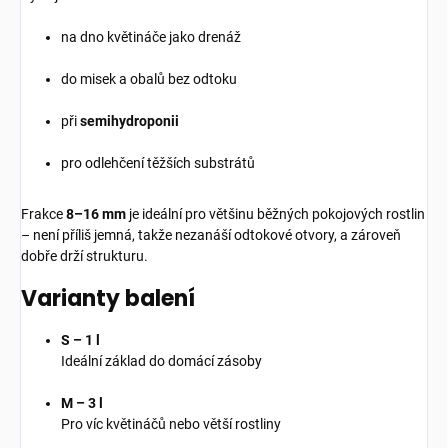
na dno květináče jako drenáž
do misek a obalů bez odtoku
při
semihydroponii
pro odlehčení těžších substrátů
Frakce
8–16 mm
je ideální pro většinu běžných pokojových rostlin
– není příliš jemná, takže nezanáší odtokové otvory, a zároveň
dobře drží strukturu.
Varianty balení
S – 1 l
Ideální základ do domácí zásoby
M – 3 l
Pro víc květináčů nebo větší rostliny