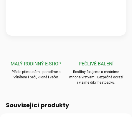
„Krásné a zdravé kytky, které předčily mé očekávání! Ale to
balení? To byla absolutní špička, nic bezpečnějšího jsem ještě
neviděla.“
💬
Jarka K.
MALÝ RODINNÝ E-SHOP
PEČLIVÉ BALENÍ
Píšete přímo nám - poradíme s
Rostliny fixujeme a chráníme
výběrem i péčí, klidně i večer.
mnoha vrstvami. Bezpečně dorazí
i v zimě díky heatpacku.
Související produkty
TIP