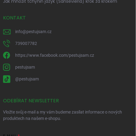
Jak množit tchýnin jazyk (Sansevieria) krok za krokem
KONTAKT
info
@
pestujsam.cz
739007782
https://www.facebook.com/pestujsam.cz
pestujsam
@pestujsam
ODEBÍRAT NEWSLETTER
Vložte svůj e-mail a my vám budeme zasílat informace o nových
produktech na našem e-shopu.