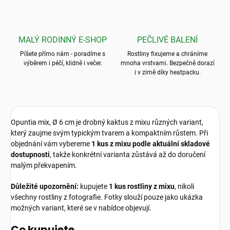
MALÝ RODINNÝ E-SHOP
PEČLIVÉ BALENÍ
Píšete přímo nám - poradíme s
Rostliny fixujeme a chráníme
výběrem i péčí, klidně i večer.
mnoha vrstvami. Bezpečně dorazí
i v zimě díky heatpacku.
Opuntia mix, Ø 6 cm je drobný kaktus z mixu různých variant,
který zaujme svým typickým tvarem a kompaktním růstem. Při
objednání vám vybereme
1 kus z mixu podle aktuální skladové
dostupnosti
, takže konkrétní varianta zůstává až do doručení
malým překvapením.
Důležité upozornění:
kupujete
1 kus rostliny z mixu
, nikoli
všechny rostliny z fotografie. Fotky slouží pouze jako ukázka
možných variant, které se v nabídce objevují.
Co kupujete