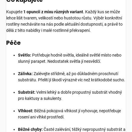
Kupujete
1 opuncii z mixu různých variant
. Každý kus se může
lehce lišit tvarem, velikostí nebo hustotou růstu. Výběr konkrétní
rostliny necháváte na nás podle aktuální dostupnosti, a právě to
dělá z této nabídky i malé rostlinné překvapení.
Péče
Světlo:
Potřebuje hodně světla, ideálně světlé místo nebo
slunný parapet. Nedostatek světla jí nesvědčí.
Zálivka:
Zalévejte střídmě, až po důkladném proschnutí
substrátu. Přelití jí škodí výrazně víc než krátkodobé sucho.
Substrát:
Velmi lehký a dobře propustný substrát vhodný
pro kaktusy a sukulenty.
Vlhkost:
Běžná pokojová vlhkost jí vyhovuje, nepotřebuje
rosení ani vlhké prostředí.
Běžné chyby:
Časté zalévání, těžký nepropustný substrát a