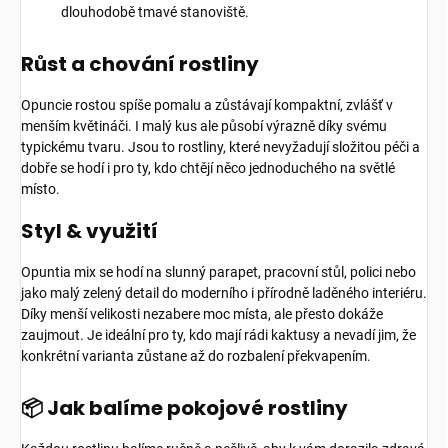
dlouhodobě tmavé stanoviště.
Růst a chování rostliny
Opuncie rostou spíše pomalu a zůstávají kompaktní, zvlášť v
menším květináči. I malý kus ale působí výrazně díky svému
typickému tvaru. Jsou to rostliny, které nevyžadují složitou péči a
dobře se hodí i pro ty, kdo chtějí něco jednoduchého na světlé
místo.
Styl & využití
Opuntia mix se hodí na slunný parapet, pracovní stůl, polici nebo
jako malý zelený detail do moderního i přírodně laděného interiéru.
Díky menší velikosti nezabere moc místa, ale přesto dokáže
zaujmout. Je ideální pro ty, kdo mají rádi kaktusy a nevadí jim, že
konkrétní varianta zůstane až do rozbalení překvapením.
📦 Jak balíme pokojové rostliny