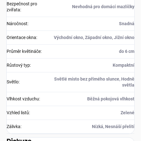
Bezpečnost pro
Nevhodná pro domácí mazlíčky
zvířata
:
Náročnost
:
Snadná
Orientace okna
:
Východní okno, Západní okno, Jižní okno
Průměr květináče
:
do 6 cm
Růstový typ
:
Kompaktní
Světlé místo bez přímého slunce, Hodně
Světlo
:
světla
Vlhkost vzduchu
:
Běžná pokojová vlhkost
Vzhled listů
:
Zelené
Zálivka
:
Nízká, Nesnáší přelití
Diskuze