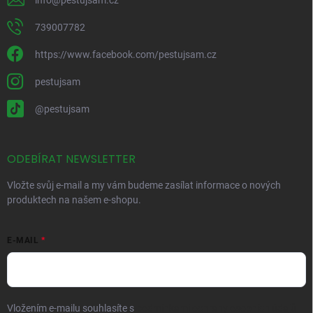
739007782
https://www.facebook.com/pestujsam.cz
pestujsam
@pestujsam
ODEBÍRAT NEWSLETTER
Vložte svůj e-mail a my vám budeme zasílat informace o nových
produktech na našem e-shopu.
E-MAIL
Vložením e-mailu souhlasíte s
podmínkami ochrany osobních údajů