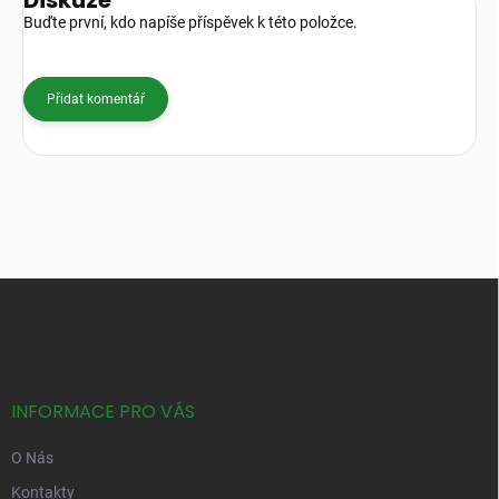
Buďte první, kdo napíše příspěvek k této položce.
Přidat komentář
Z
á
p
a
t
í
INFORMACE PRO VÁS
O Nás
Kontakty