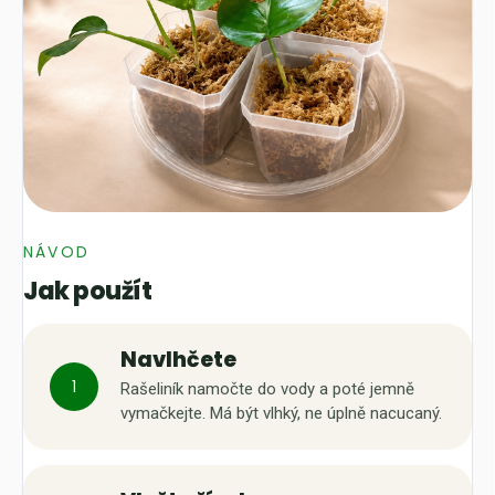
NÁVOD
Jak použít
Navlhčete
1
Rašeliník namočte do vody a poté jemně
vymačkejte. Má být vlhký, ne úplně nacucaný.