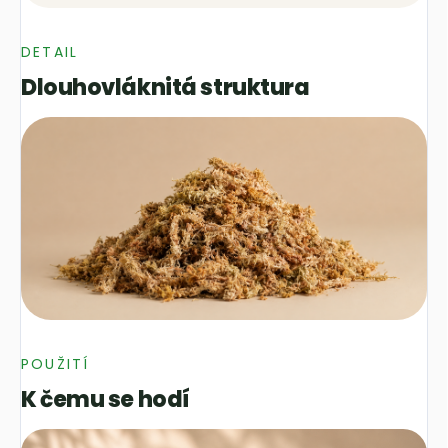
DETAIL
Dlouhovláknitá struktura
POUŽITÍ
K čemu se hodí