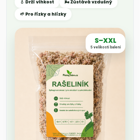
💧 Drží vlhkost
🌬️ Zůstává vzdušný
🌱 Pro řízky a hlízky
S–XXL
5 velikostí balení