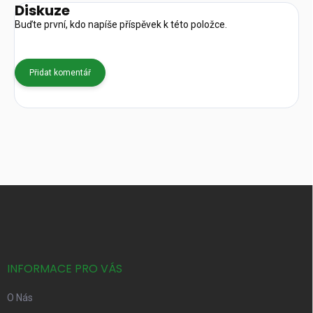
Diskuze
Buďte první, kdo napíše příspěvek k této položce.
Přidat komentář
Z
á
p
a
t
í
INFORMACE PRO VÁS
O Nás