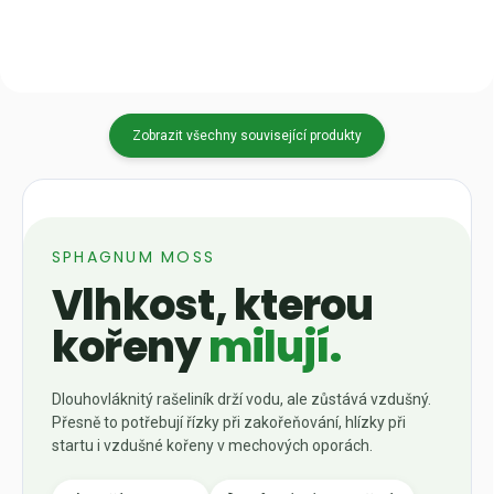
není součást balení....
Zobrazit všechny související produkty
SPHAGNUM MOSS
Vlhkost, kterou
kořeny
milují.
Dlouhovláknitý rašeliník drží vodu, ale zůstává vzdušný.
Přesně to potřebují řízky při zakořeňování, hlízky při
startu i vzdušné kořeny v mechových oporách.