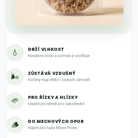
DRŽÍ VLHKOST
💧
Nasákne vodu a pomalu ji uvolňuje
ZŮSTÁVÁ VZDUŠNÝ
🌬️
Kořeny mají vlhko i vzduch zároveň
PRO ŘÍZKY A HLÍZKY
🌱
Ideální prostředí pro zakořenění
DO MECHOVÝCH OPOR
🪵
Náplň pro naše Moss Poles