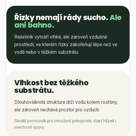
Řízky nemají rády sucho.
Ale
ani bahno.
Rašeliník vytváří vlhké, ale zároveň vzdušné
prostředí, ve kterém řízky zakořeňují lépe než ve
vodě nebo v těžkém substrátu.
Vlhkost bez těžkého
substrátu.
Dlouhovláknitá struktura drží vodu kolem rostliny,
ale zároveň nechává prostor pro vzduch.
Skvělý pomocník pro množení pokojovek, start hlízek i
mechové opory.