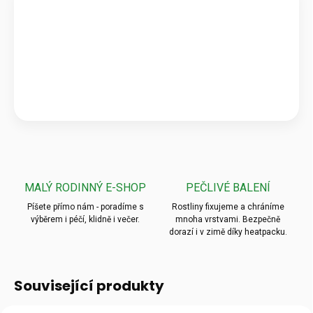
Ověřeno zákazníky
★★★★★
Pečlivé balení & zdravé rostliny
„Krásné a zdravé kytky, které předčily mé očekávání! Ale to
balení? To byla absolutní špička, nic bezpečnějšího jsem
ještě neviděla.“
💬
Jarka K.
MALÝ RODINNÝ E-SHOP
PEČLIVÉ BALENÍ
Píšete přímo nám - poradíme s
Rostliny fixujeme a chráníme
výběrem i péčí, klidně i večer.
mnoha vrstvami. Bezpečně
dorazí i v zimě díky heatpacku.
Související produkty