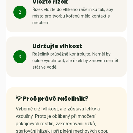
Vložte řízek
Řízek vložte do vlhkého rašeliníku tak, aby
2
místo pro tvorbu kořenů mělo kontakt s
mechem.
Udržujte vlhkost
Rašeliník průběžně kontrolujte. Neměl by
3
úplně vyschnout, ale řízek by zároveň neměl
stát ve vodě.
💡 Proč právě rašeliník?
Výborně drží vlhkost, ale zůstává lehký a
vzdušný. Proto je oblíbený při množení
pokojových rostlin, zakořeňování řízků,
startování hlízek i při plnění mechových opor.