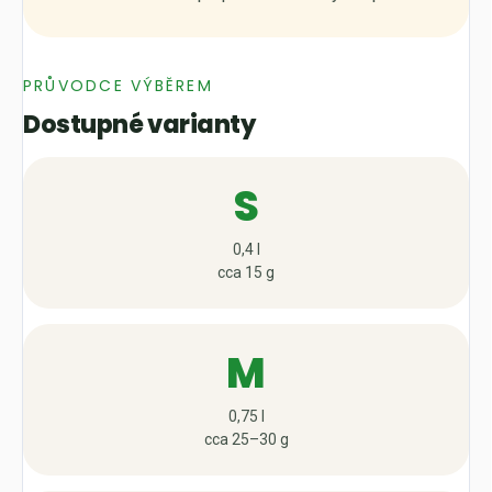
PRŮVODCE VÝBĚREM
Dostupné varianty
S
0,4 l
cca 15 g
M
0,75 l
cca 25–30 g