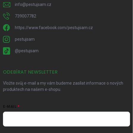
info
@
pestujsam.cz
739007782
https://www.facebook.com/pestujsam.cz
pestujsam
@pestujsam
ODEBÍRAT NEWSLETTER
Vložte svůj e-mail a my vám budeme zasílat informace o nových
produktech na našem e-shopu.
E-MAIL