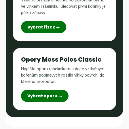
Vyberte si řízek a nechte ho zakořenit přímo
ve vlhkém rašeliníku. Sledovat první kořínky je
půlka zábavy.
Vybrat řízek →
Opory Moss Poles Classic
Naplňte oporu rašeliníkem a dejte vzdušným
kořenům popínavých rostlin vlhký povrch, do
kterého prorostou.
Vybrat oporu →