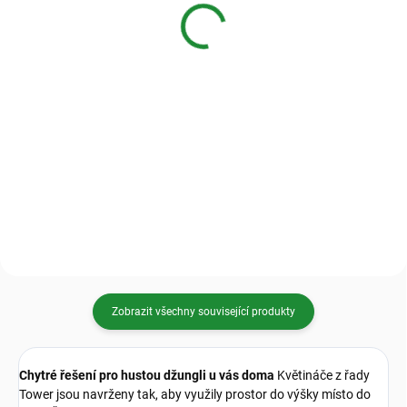
19 Kč
od
49 Kč
od
Detail
Detail
Dokonalá ochrana povrchů bez
Přírodní dlouhovláknitý rašeliník
narušení designu. Naše extra
(sphagnum moss) určený pro
průhledné podmisky jsou
zakořeňování řízků.Udržuje
vyrobeny z odolného plastu, který
stabilní vlhkost, zůstává vzdušný
splyne s jakýmkoliv interiérem.
a minimalizuje riziko hniloby
Díky inovativnímu vyvýšenému...
kořenů, ideální pro...
Zobrazit všechny související produkty
Chytré řešení pro hustou džungli u vás doma
Květináče z řady
Tower jsou navrženy tak, aby využily prostor do výšky místo do