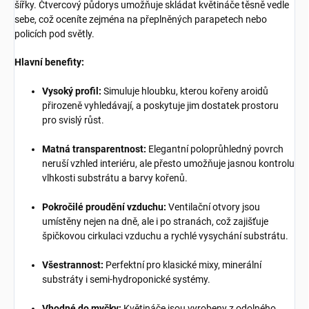
šířky. Čtvercový půdorys umožňuje skládat květináče těsně vedle
sebe, což oceníte zejména na přeplněných parapetech nebo
policích pod světly.
Hlavní benefity:
Vysoký profil:
Simuluje hloubku, kterou kořeny aroidů
přirozeně vyhledávají, a poskytuje jim dostatek prostoru
pro svislý růst.
Matná transparentnost:
Elegantní poloprůhledný povrch
neruší vzhled interiéru, ale přesto umožňuje jasnou kontrolu
vlhkosti substrátu a barvy kořenů.
Pokročilé proudění vzduchu:
Ventilační otvory jsou
umístěny nejen na dně, ale i po stranách, což zajišťuje
špičkovou cirkulaci vzduchu a rychlé vysychání substrátu.
Všestrannost:
Perfektní pro klasické mixy, minerální
substráty i semi-hydroponické systémy.
Vhodné do myčky:
Květináče jsou vyrobeny z odolného