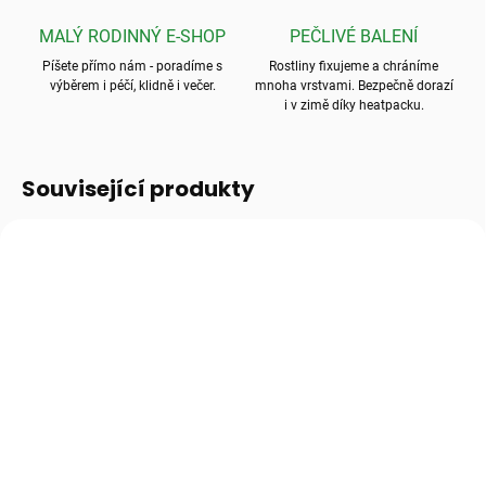
MALÝ RODINNÝ E-SHOP
PEČLIVÉ BALENÍ
Píšete přímo nám - poradíme s
Rostliny fixujeme a chráníme
výběrem i péčí, klidně i večer.
mnoha vrstvami. Bezpečně dorazí
i v zimě díky heatpacku.
Související produkty
SKLADEM
(>10 KS)
SKLADEM
Průhledná podmiska
Rašeliník pro
pod květináč
zakořeňování řízků