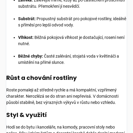
Zálivka:
Zalévejte mírně, vždy až po částečném proschnutí
substrátu. Přemokření jí nesvědčí.
Substrát:
Propustný substrát pro pokojové rostliny, ideálně
s příměsí pro lepší odvod vody.
Vlhkost:
Běžná pokojová vlhkost je dostačující, rosení není
nutné.
Běžné chyby:
Časté zalévání, stojatá voda v květináči a
umístění na přímé slunce.
Růst a chování rostliny
Roste pomaleji až středně rychle a má kompaktní, vzpřímený
charakter. Nerozlézá se do stran ani nepřevisá. V domácnosti
působí stabilně, bez výrazných výkyvů v růstu nebo vzhledu.
Styl & využití
Hodí se do bytu i kanceláře, na komody, pracovní stoly nebo