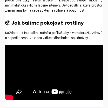
police. Díky úzkým listům a decentní kresbě dobře doplní moderní,
minimalistické i klidně laděné interiéry. Je to rostlina, která prostor
zjemní, aniž by na sebe zbytečně strhávala pozornost.
📦 Jak balíme pokojové rostliny
Každou rostlinu balíme ručně a pečlivě, aby k vám dorazila zdravá
a nepoškozená. Ve videu vidíte reálné balení objednávky.