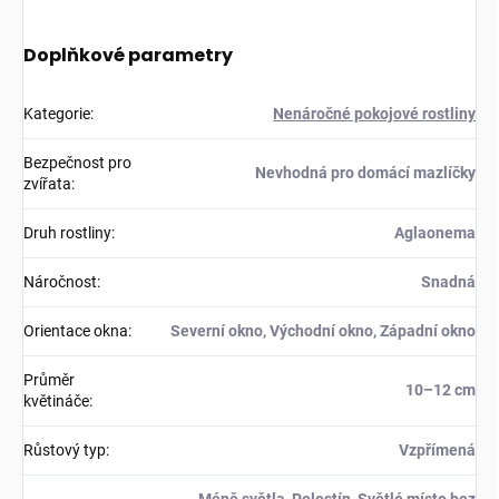
Doplňkové parametry
Kategorie
:
Nenáročné pokojové rostliny
Bezpečnost pro
Nevhodná pro domácí mazlíčky
zvířata
:
Druh rostliny
:
Aglaonema
Náročnost
:
Snadná
Orientace okna
:
Severní okno, Východní okno, Západní okno
Průměr
10–12 cm
květináče
:
Růstový typ
:
Vzpřímená