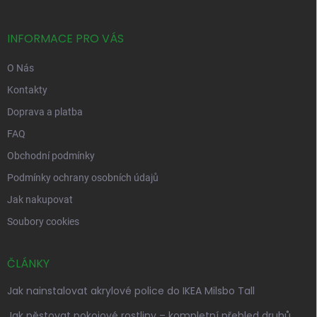
a
t
í
INFORMACE PRO VÁS
O Nás
Kontakty
Doprava a platba
FAQ
Obchodní podmínky
Podmínky ochrany osobních údajů
Jak nakupovat
Soubory cookies
ČLÁNKY
Jak nainstalovat akrylové police do IKEA Milsbo Tall
Jak pěstovat pokojové rostliny – kompletní přehled druhů