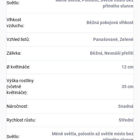
Méně světla, Polostín, Světlé místo bez
Světlo
:
přímého slunce
Vlhkost
Běžná pokojová vlhkost
vzduchu
:
Vzhled listů
:
Panašované, Zelené
Zálivka
:
Běžná, Nesnáší přelití
Ø květináče
:
12 cm
Výška rostliny
(včetně
35 cm
květináče)
:
Náročnost
:
Snadná
Rychlost růstu
:
Střední
Méně světla, polostín až světlé místo bez
Světlo
:
přímého slunce