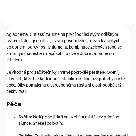
přemokřením. Vhodný do
květináčů,...
Aglaonema ‚Cutlass‘ zaujme na první pohled svým odlišným
tvarem listů – jsou delší, užší a působí lehčeji než u klasických
aglaonem. Barevnost je tlumená, kombinace zelených tónů se
stříbřitým nádechem nepůsobí rušivě a dobře zapadne do
interiéru.
Je vhodná pro začátečníky i mírně pokročilé pěstitele. Ocení ji
hlavně ti, kteří hledají klidnou, stabilní rostlinu bez potřeby časté
péče. Díky pomalému a vyrovnanému růstu si dlouhodobě drží
pěkný tvar.
Péče
Světlo:
Nejlépe se jí daří na světlém místě bez přímého
slunce. Snese i polostín.