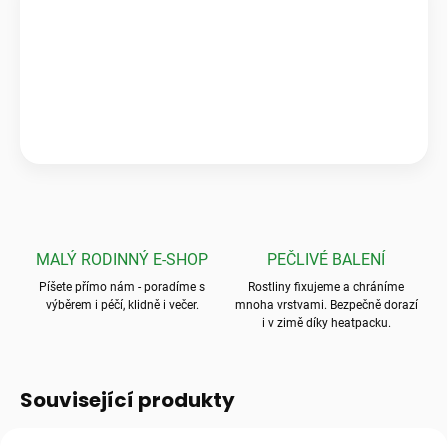
Pečlivé balení & zdravé rostliny
„Krásné a zdravé kytky, které předčily mé očekávání! Ale to
balení? To byla absolutní špička, nic bezpečnějšího jsem ještě
neviděla.“
💬
Jarka K.
MALÝ RODINNÝ E-SHOP
PEČLIVÉ BALENÍ
Píšete přímo nám - poradíme s
Rostliny fixujeme a chráníme
výběrem i péčí, klidně i večer.
mnoha vrstvami. Bezpečně dorazí
i v zimě díky heatpacku.
Související produkty