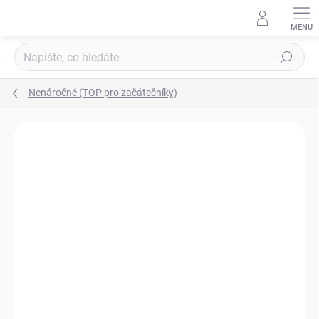
Přejít
na
obsah
Hledat
Nenáročné (TOP pro začátečníky)
Podrobnosti hodnocení