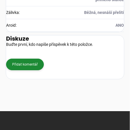
Zálivka
:
Běžná, nesnáší přelití
Aroid
:
ANO
Diskuze
Buďte první, kdo napíše příspěvek k této položce.
Přidat komentář
Z
á
p