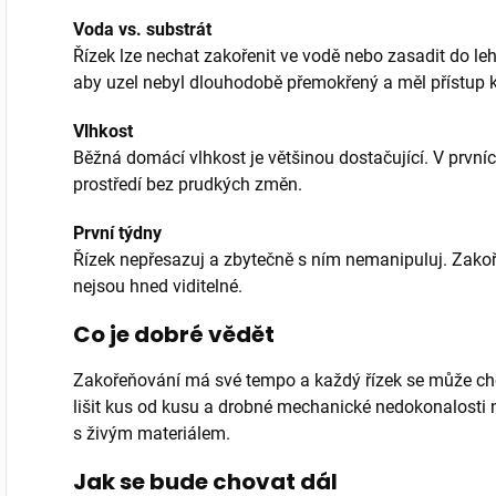
Voda vs. substrát
Řízek lze nechat zakořenit ve vodě nebo zasadit do leh
aby uzel nebyl dlouhodobě přemokřený a měl přístup 
Vlhkost
Běžná domácí vlhkost je většinou dostačující. V prvníc
prostředí bez prudkých změn.
První týdny
Řízek nepřesazuj a zbytečně s ním nemanipuluj. Zako
nejsou hned viditelné.
Co je dobré vědět
Zakořeňování má své tempo a každý řízek se může cho
lišit kus od kusu a drobné mechanické nedokonalosti 
s živým materiálem.
Jak se bude chovat dál