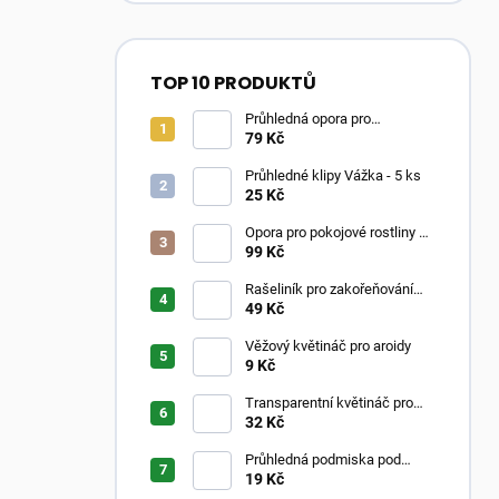
TOP 10 PRODUKTŮ
Průhledná opora pro
pokojovky ve tvaru oblouku
79 Kč
Průhledné klipy Vážka - 5 ks
25 Kč
Opora pro pokojové rostliny –
Moss Poles Classic
99 Kč
Rašeliník pro zakořeňování
řízků
49 Kč
Věžový květináč pro aroidy
9 Kč
Transparentní květináč pro
aroidy
32 Kč
Průhledná podmiska pod
květináč
19 Kč