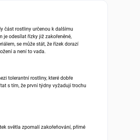
edy část rostliny určenou k dalšímu
 je odesílat řízky již zakořeněné,
álem, se může stát, že řízek dorazí
ožení a není to vada.
i tolerantní rostliny, které dobře
tat s tím, že první týdny vyžadují trochu
atek světla zpomalí zakořeňování, přímé