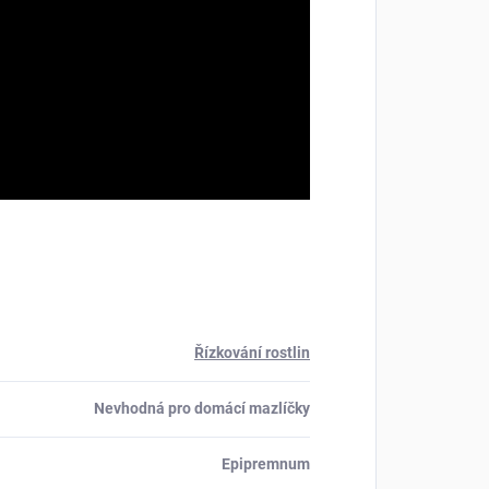
Řízkování rostlin
Nevhodná pro domácí mazlíčky
Epipremnum