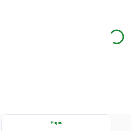
SKLADEM
SKLADEM
(>10 KS)
Rašeliník pro
Věžový
zakořeňování
květináč
řízků
pro aroidy
49 Kč
9 Kč
od
od
Detail
Detail
Přírodní
Maximální prostor
dlouhovláknitý
pro kořeny na
rašeliník
minimální ploše.
(sphagnum moss)
Hranatý květináč v
určený pro
„Tower“ designu je
zakořeňování
díky svému
řízků.Udržuje
štíhlému a
stabilní vlhkost,
vysokému tvaru
zůstává vzdušný a
ideální pro
Popis
minimalizuje riziko
pěstitele, kteří šetří