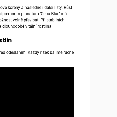
vé kořeny a následně i další listy. Růst
 Epipremnum pinnatum ‘Cebu Blue’ má
nost volně převisat. Při stabilních
dlouhodobě vitální rostlina.
stlin
 před odesláním. Každý řízek balíme ručně