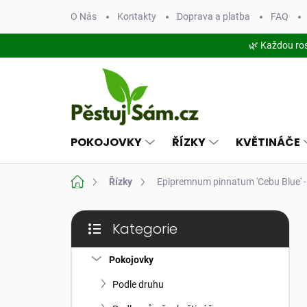
Přejít
O Nás
Kontakty
Doprava a platba
FAQ
na
obsah
🌿 Každou ro
POKOJOVKY
ŘÍZKY
KVĚTINÁČE
Domů
Řízky
Epipremnum pinnatum 'Cebu Blue' -
P
Kategorie
o
Přeskočit
s
kategorie
t
Pokojovky
r
Podle druhu
a