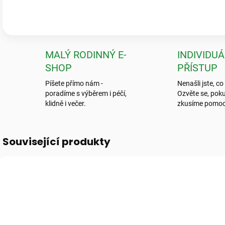
neviděla.“
💬
Jarka K.
MALÝ RODINNÝ E-
INDIVIDUÁ
SHOP
PŘÍSTUP
Píšete přímo nám -
Nenašli jste, co
poradíme s výběrem i péčí,
Ozvěte se, poku
klidně i večer.
zkusíme pomoc
Související produkty