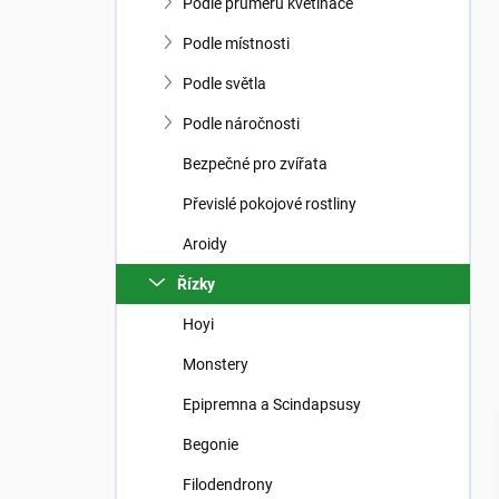
n
Podle průměru květináče
n
í
Podle místnosti
p
Podle světla
a
n
Podle náročnosti
e
Bezpečné pro zvířata
l
Převislé pokojové rostliny
Aroidy
Řízky
Hoyi
Monstery
Epipremna a Scindapsusy
Begonie
Filodendrony