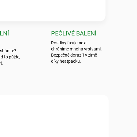
LNÍ
PEČLIVÉ BALENÍ
Rostliny fixujeme a
chráníme mnoha vrstvami.
 sháníte?
Bezpečně dorazí i v zimě
d to půjde,
díky heatpacku.
t.