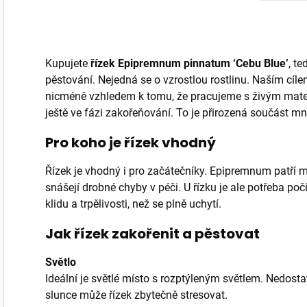
hniloby kořenů,
místem. Matné...
ideální pro...
Kupujete
řízek Epipremnum pinnatum ‘Cebu Blue’
, t
pěstování. Nejedná se o vzrostlou rostlinu. Naším cílem
nicméně vzhledem k tomu, že pracujeme s živým materi
ještě ve fázi zakořeňování. To je přirozená součást mn
Pro koho je řízek vhodný
Řízek je vhodný i pro začátečníky. Epipremnum patří mez
snášejí drobné chyby v péči. U řízku je ale potřeba počí
klidu a trpělivosti, než se plně uchytí.
Jak řízek zakořenit a pěstovat
Světlo
Ideální je světlé místo s rozptýleným světlem. Nedost
slunce může řízek zbytečně stresovat.