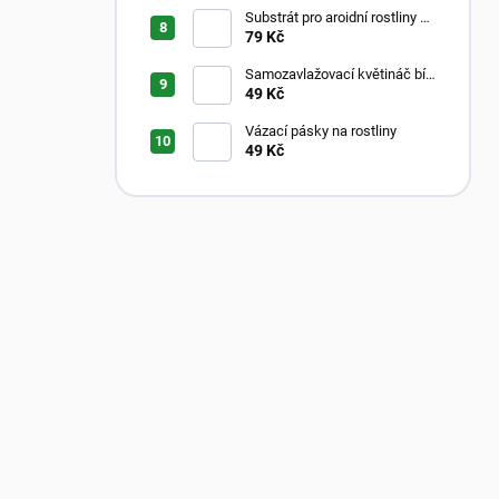
Substrát pro aroidní rostliny –
Aroid Mix
79 Kč
Samozavlažovací květináč bílý
s průhledným vnitřkem
49 Kč
Vázací pásky na rostliny
49 Kč