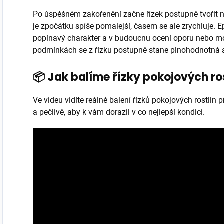
Po úspěšném zakořenění začne řízek postupně tvořit no
je zpočátku spíše pomalejší, časem se ale zrychluje.
popínavý charakter a v budoucnu ocení oporu nebo mož
podmínkách se z řízku postupně stane plnohodnotná a 
📦 Jak balíme řízky pokojových ro
Ve videu vidíte reálné balení řízků pokojových rostlin
a pečlivě, aby k vám dorazil v co nejlepší kondici.