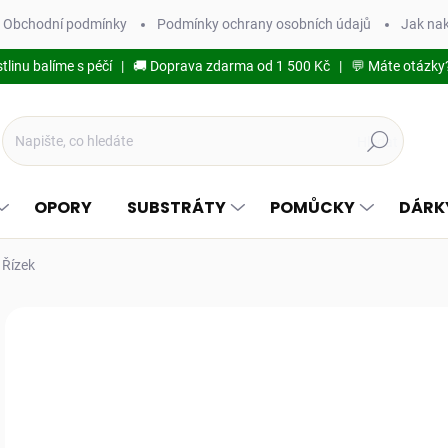
Obchodní podmínky
Podmínky ochrany osobních údajů
Jak na
stlinu balíme s péčí | 🚚 Doprava zdarma od 1 500 Kč | 💬 Máte otázky
Hledat
OPORY
SUBSTRÁTY
POMŮCKY
DÁRK
 Řízek
Podrobnosti hodnocení
79
70,
Měr