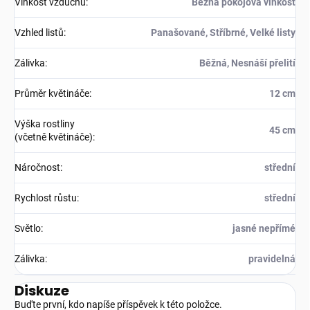
Vlhkost vzduchu
:
Běžná pokojová vlhkost
Vzhled listů
:
Panašované, Stříbrné, Velké listy
Zálivka
:
Běžná, Nesnáší přelití
Průměr květináče
:
12 cm
Výška rostliny
45 cm
(včetně květináče)
:
Náročnost
:
střední
Rychlost růstu
:
střední
Světlo
:
jasné nepřímé
Zálivka
:
pravidelná
Diskuze
Buďte první, kdo napíše příspěvek k této položce.