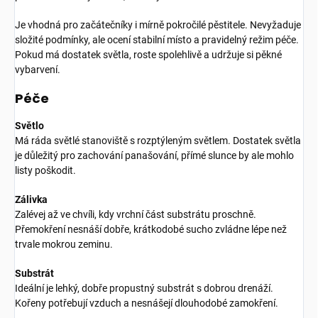
Je vhodná pro začátečníky i mírně pokročilé pěstitele. Nevyžaduje
složité podmínky, ale ocení stabilní místo a pravidelný režim péče.
Pokud má dostatek světla, roste spolehlivě a udržuje si pěkné
vybarvení.
Péče
Světlo
Má ráda světlé stanoviště s rozptýleným světlem. Dostatek světla
je důležitý pro zachování panašování, přímé slunce by ale mohlo
listy poškodit.
Zálivka
Zalévej až ve chvíli, kdy vrchní část substrátu proschně.
Přemokření nesnáší dobře, krátkodobé sucho zvládne lépe než
trvale mokrou zeminu.
Substrát
Ideální je lehký, dobře propustný substrát s dobrou drenáží.
Kořeny potřebují vzduch a nesnášejí dlouhodobé zamokření.