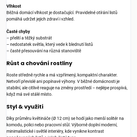
Vlhkost
Běžná domácí vlhkost je dostačující. Pravidelné otírání listů
pomáhá udržet jejich zdraví i vzhled.
Časté chyby
– přelití a těžký substrát
– nedostatek světla, který vede k blednutí listů
– časté přesouvání na různá stanoviště
Růst a chování rostliny
Roste středně rychle a má vzpřímený, kompaktní charakter.
Netvoří převislé ani popínavé výhony. V běžné domácnosti je
stabilní, ale citlivě reaguje na změny prostředí – nejlépe prospívá,
když má své stálé místo.
Styl & využití
Díky průměru květináče (Ø 12 cm) se hodí jako menší solitér na
komodu, polici nebo pracovní stůl. Výborně doplní moderní,
minimalistické i světlé interiéry, kde vynikne kontrast