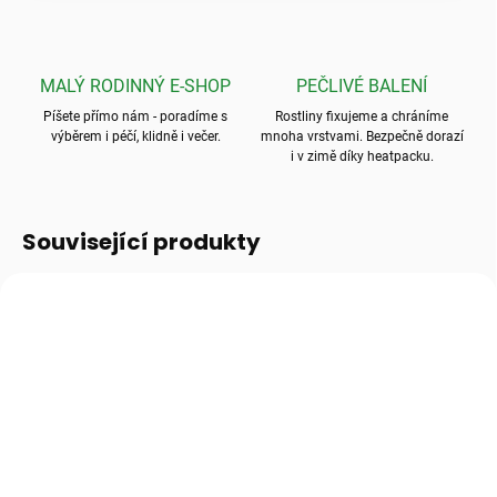
MALÝ RODINNÝ E-SHOP
PEČLIVÉ BALENÍ
Píšete přímo nám - poradíme s
Rostliny fixujeme a chráníme
výběrem i péčí, klidně i večer.
mnoha vrstvami. Bezpečně dorazí
i v zimě díky heatpacku.
Související produkty
SKLADEM
(>10 KS)
SKLADEM