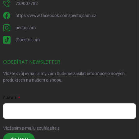
739007782
https://www.facebook.com/pestujsam.cz
pestujsam
@pestujsam
ODEBÍRAT NEWSLETTER
Vložte svůj e-mail a my vám budeme zasílat informace o nových
produktech na našem e-shopu.
E-MAIL
Vložením e-mailu souhlasíte s
podmínkami ochrany osobních údajů