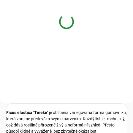
Transparentní
Keramzit 8–16 mm,
květináč pro aroidy
drenáž pro pokojové
rostliny
32 Kč
od
49 Kč
od
Detail
Detail
Zdravé kořeny, silná rostlina.
Transparentní květináč navržený
Keramzit 8–16 mm je lehký
pro maximální vzdušnost a
drenážní granulát pro pokojové
kontrolu. Díky 8 řadám
rostliny. Zlepšuje odtok vody,
ventilačních otvorů a systému
provzdušňuje substrát a pomáhá
proti spirálovatění kořenů...
chránit kořeny před
přemokřením. Vhodný do
květináčů,...
Ficus elastica ‘Tineke’
je oblíbená variegovaná forma gumovníku,
která zaujme především svým zbarvením. Každý list je trochu jiný,
což dává rostlině přirozeně živý a neformální vzhled. Přesto
působí klidně a vyváženě, bez zbytečné okázalosti.