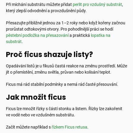
Při míchání substrátu můžete přidat
perlit pro vzdušný substrát
,
který zlepší odvodnění a provzdušnění půdy.
Přesazujte přibližně jednou za 1–2 roky nebo když kořeny začnou
prorůstat odtokovými otvory. Pro pohodlnější práci se hodí
pěstební podložka na přesazování
a praktická
lopatka na
substrát
.
Proč ficus shazuje listy?
Opadávání listů je u fíkusů častá reakce na změnu prostředí. Může
jít o přemístění, změnu světla, průvan nebo kolísání teplot.
Ficus má rád stabilní podmínky a nemá rád časté přesouvání.
Jak množit ficus
Ficus lze množit řízky s částí stonku a listem. Řízky lze zakořenit
ve vodě nebo ve vzdušném substrátu.
Začít můžete například s
řízkem Ficus retusa
.