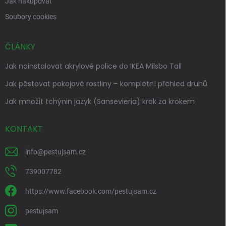
Jak nakupovat
Soubory cookies
ČLÁNKY
Jak nainstalovat akrylové police do IKEA Milsbo Tall
Jak pěstovat pokojové rostliny – kompletní přehled druhů
Jak množit tchýnin jazyk (Sansevieria) krok za krokem
KONTAKT
info
@
pestujsam.cz
739007782
https://www.facebook.com/pestujsam.cz
pestujsam