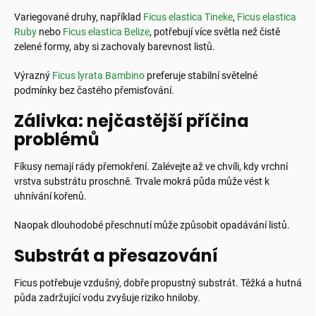
Variegované druhy, například
Ficus elastica Tineke
,
Ficus elastica
Ruby
nebo
Ficus elastica Belize
, potřebují více světla než čistě
zelené formy, aby si zachovaly barevnost listů.
Výrazný
Ficus lyrata Bambino
preferuje stabilní světelné
podmínky bez častého přemisťování.
Zálivka: nejčastější příčina
problémů
Fíkusy nemají rády přemokření. Zalévejte až ve chvíli, kdy vrchní
vrstva substrátu proschně. Trvale mokrá půda může vést k
uhnívání kořenů.
Naopak dlouhodobé přeschnutí může způsobit opadávání listů.
Substrát a přesazování
Ficus potřebuje vzdušný, dobře propustný substrát. Těžká a hutná
půda zadržující vodu zvyšuje riziko hniloby.