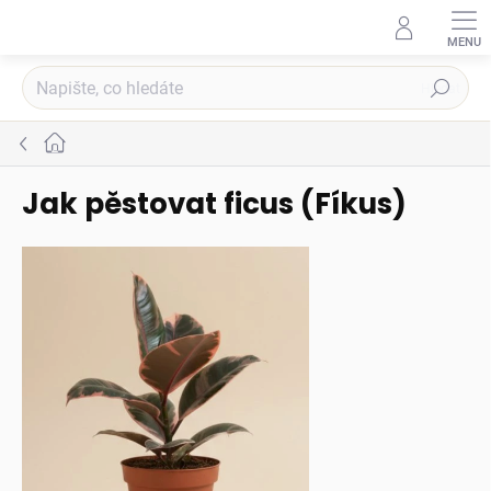
Přejít
na
obsah
Hledat
Domů
Jak pěstovat ficus (Fíkus)