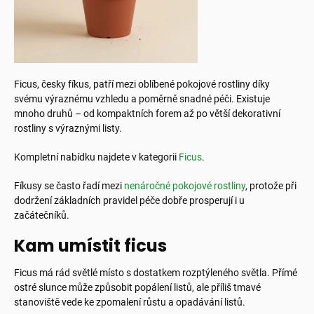
Ficus, česky fíkus, patří mezi oblíbené pokojové rostliny díky
svému výraznému vzhledu a poměrně snadné péči. Existuje
mnoho druhů – od kompaktních forem až po větší dekorativní
rostliny s výraznými listy.
Kompletní nabídku najdete v kategorii
Ficus
.
Fíkusy se často řadí mezi
nenáročné pokojové rostliny
, protože při
dodržení základních pravidel péče dobře prosperují i u
začátečníků.
Kam umístit ficus
Ficus má rád světlé místo s dostatkem rozptýleného světla. Přímé
ostré slunce může způsobit popálení listů, ale příliš tmavé
stanoviště vede ke zpomalení růstu a opadávání listů.