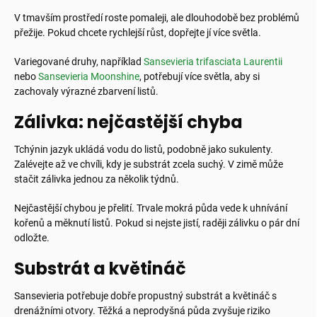
V tmavším prostředí roste pomaleji, ale dlouhodobě bez problémů
přežije. Pokud chcete rychlejší růst, dopřejte jí více světla.
Variegované druhy, například
Sansevieria trifasciata Laurentii
nebo
Sansevieria Moonshine
, potřebují více světla, aby si
zachovaly výrazné zbarvení listů.
Zálivka: nejčastější chyba
Tchýnin jazyk ukládá vodu do listů, podobně jako sukulenty.
Zalévejte až ve chvíli, kdy je substrát zcela suchý. V zimě může
stačit zálivka jednou za několik týdnů.
Nejčastější chybou je přelití. Trvale mokrá půda vede k uhnívání
kořenů a měknutí listů. Pokud si nejste jistí, raději zálivku o pár dní
odložte.
Substrát a květináč
Sansevieria potřebuje dobře propustný substrát a květináč s
drenážními otvory. Těžká a neprodyšná půda zvyšuje riziko