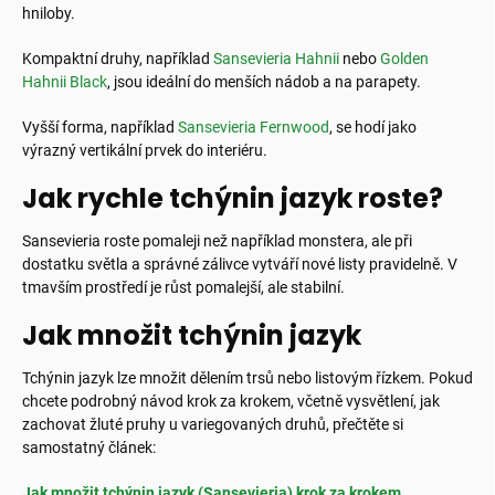
hniloby.
Kompaktní druhy, například
Sansevieria Hahnii
nebo
Golden
Hahnii Black
, jsou ideální do menších nádob a na parapety.
Vyšší forma, například
Sansevieria Fernwood
, se hodí jako
výrazný vertikální prvek do interiéru.
Jak rychle tchýnin jazyk roste?
Sansevieria roste pomaleji než například monstera, ale při
dostatku světla a správné zálivce vytváří nové listy pravidelně. V
tmavším prostředí je růst pomalejší, ale stabilní.
Jak množit tchýnin jazyk
Tchýnin jazyk lze množit dělením trsů nebo listovým řízkem. Pokud
chcete podrobný návod krok za krokem, včetně vysvětlení, jak
zachovat žluté pruhy u variegovaných druhů, přečtěte si
samostatný článek:
Jak množit tchýnin jazyk (Sansevieria) krok za krokem