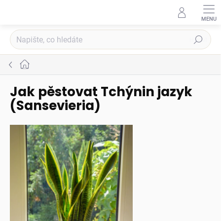
Přejít
na
obsah
Hledat
Domů
Jak pěstovat Tchýnin jazyk
(Sansevieria)