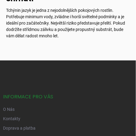
Tchýnin jazyk je jedna z nejodolnějších pokojových rostlin.
Potřebuje minimum vody, zvládne i horší světelné podmínky a je
ideální pro začátečníky. Největší riziko představuje přelití. Pokud
dodržíte střídmou zálivku a použijete propustný substrát, bude
vám dělat radost mnoho let.
Z
á
p
a
t
í
INFORMACE PRO VÁS
O Nás
Kontakty
Doprava a platba