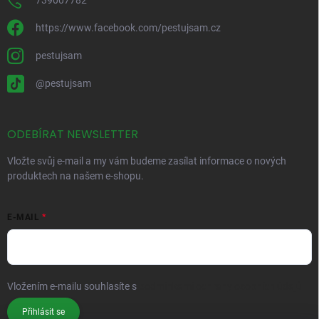
739007782
https://www.facebook.com/pestujsam.cz
pestujsam
@pestujsam
ODEBÍRAT NEWSLETTER
Vložte svůj e-mail a my vám budeme zasílat informace o nových
produktech na našem e-shopu.
E-MAIL
Vložením e-mailu souhlasíte s
podmínkami ochrany osobních údajů
Přihlásit se