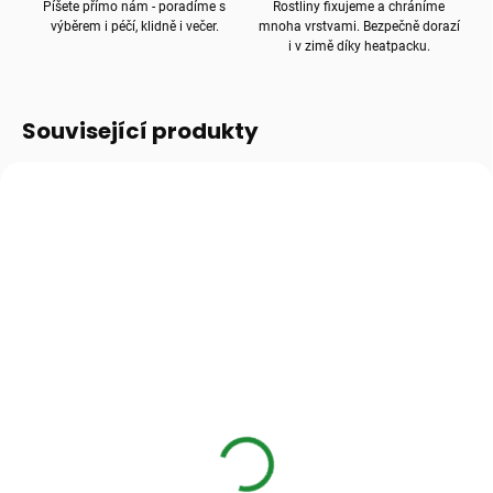
Píšete přímo nám - poradíme s
Rostliny fixujeme a chráníme
výběrem i péčí, klidně i večer.
mnoha vrstvami. Bezpečně dorazí
i v zimě díky heatpacku.
Související produkty
SKLADEM
(>10 KS)
SKLADEM
Transparentní
Keramzit 8–16 mm,
květináč pro aroidy
drenáž pro pokojové
rostliny
32 Kč
od
49 Kč
od