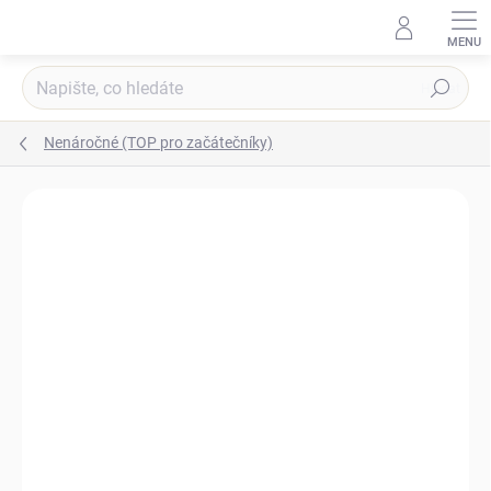
Přejít
na
obsah
Hledat
Nenáročné (TOP pro začátečníky)
Podrobnosti hodnocení