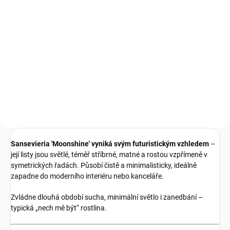
Detail
Detail
Zdravé kořeny, silná rostlina.
Transparentní květináč navržený
Keramzit 8–16 mm je lehký
pro maximální vzdušnost a
drenážní granulát pro pokojové
kontrolu. Díky 8 řadám
rostliny. Zlepšuje odtok vody,
ventilačních otvorů a systému
provzdušňuje substrát a pomáhá
proti spirálovatění kořenů...
chránit kořeny před
přemokřením. Vhodný do
květináčů,...
Sansevieria 'Moonshine' vyniká svým futuristickým vzhledem
–
její listy jsou světlé, téměř stříbrné, matné a rostou vzpřímeně v
symetrických řadách. Působí čistě a minimalisticky, ideálně
zapadne do moderního interiéru nebo kanceláře.
Zvládne dlouhá období sucha, minimální světlo i zanedbání –
typická „nech mě být“ rostlina.