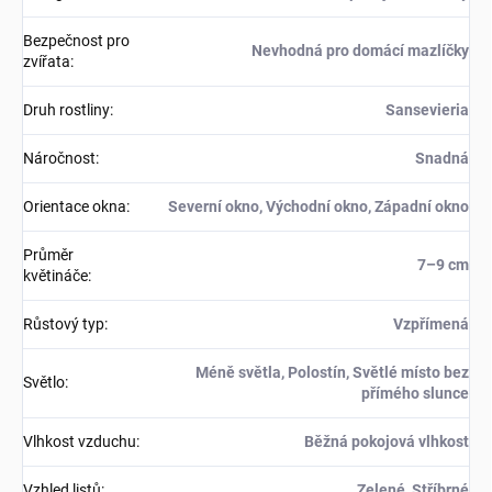
Bezpečnost pro
Nevhodná pro domácí mazlíčky
zvířata
:
Druh rostliny
:
Sansevieria
Náročnost
:
Snadná
Orientace okna
:
Severní okno, Východní okno, Západní okno
Průměr
7–9 cm
květináče
:
Růstový typ
:
Vzpřímená
Méně světla, Polostín, Světlé místo bez
Světlo
:
přímého slunce
Vlhkost vzduchu
:
Běžná pokojová vlhkost
Vzhled listů
:
Zelené, Stříbrné