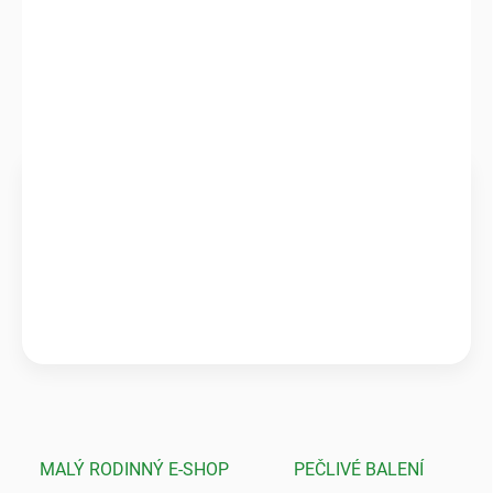
DETAILNÍ INFORMACE
ZEPTAT SE
HLÍDAT
Ověřeno zákazníky
★★★★★
Pečlivé balení & zdravé rostliny
„Krásné a zdravé kytky, které předčily mé očekávání! Ale to
balení? To byla absolutní špička, nic bezpečnějšího jsem ještě
neviděla.“
💬
Jarka K.
MALÝ RODINNÝ E-SHOP
PEČLIVÉ BALENÍ