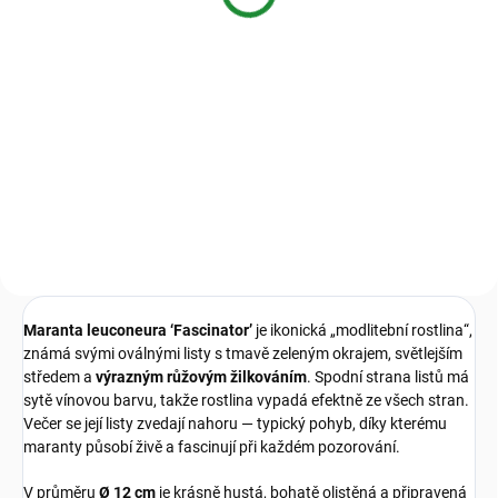
49 Kč
od
Detail
Detail
Zdravé kořeny, silná rostlina.
Transparentní květináč navržený
Keramzit 8–16 mm je lehký
pro maximální vzdušnost a
drenážní granulát pro pokojové
kontrolu. Díky 8 řadám
rostliny. Zlepšuje odtok vody,
ventilačních otvorů a systému
provzdušňuje substrát a pomáhá
proti spirálovatění kořenů...
chránit kořeny před
přemokřením. Vhodný do
květináčů,...
Maranta leuconeura ‘Fascinator’
je ikonická „modlitební rostlina“,
známá svými oválnými listy s tmavě zeleným okrajem, světlejším
středem a
výrazným růžovým žilkováním
. Spodní strana listů má
sytě vínovou barvu, takže rostlina vypadá efektně ze všech stran.
Večer se její listy zvedají nahoru — typický pohyb, díky kterému
maranty působí živě a fascinují při každém pozorování.
V průměru
Ø 12 cm
je krásně hustá, bohatě olistěná a připravená