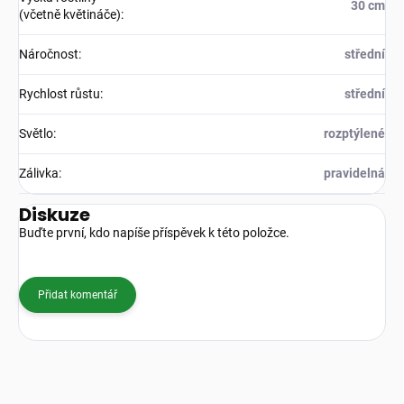
30 cm
(včetně květináče)
:
Náročnost
:
střední
Rychlost růstu
:
střední
Světlo
:
rozptýlené
Zálivka
:
pravidelná
Diskuze
Buďte první, kdo napíše příspěvek k této položce.
Přidat komentář