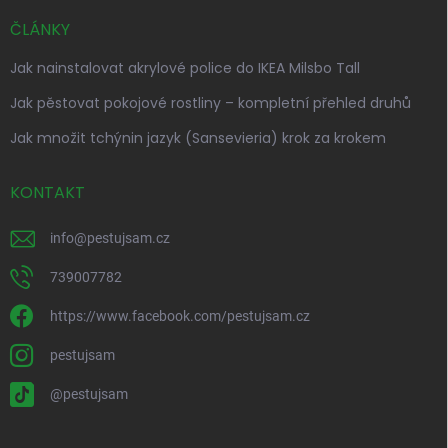
ČLÁNKY
Jak nainstalovat akrylové police do IKEA Milsbo Tall
Jak pěstovat pokojové rostliny – kompletní přehled druhů
Jak množit tchýnin jazyk (Sansevieria) krok za krokem
KONTAKT
info
@
pestujsam.cz
739007782
https://www.facebook.com/pestujsam.cz
pestujsam
@pestujsam