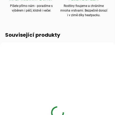
Píšete přímo nám - poradíme s
Rostliny fixujeme a chráníme
výběrem i péčí, klidně i večer.
mnoha vrstvami. Bezpečně dorazí
i v zimě díky heatpacku.
Související produkty
SKLADEM
(>10 KS)
SKLADEM
Transparentní
Keramzit 8–16 mm,
květináč pro aroidy
drenáž pro pokojové
rostliny
32 Kč
od