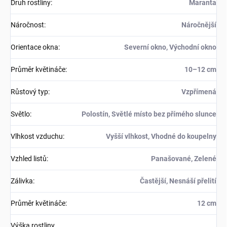
Druh rostliny
:
Maranta
Náročnost
:
Náročnější
Orientace okna
:
Severní okno, Východní okno
Průměr květináče
:
10–12 cm
Růstový typ
:
Vzpřímená
Světlo
:
Polostín, Světlé místo bez přímého slunce
Vlhkost vzduchu
:
Vyšší vlhkost, Vhodné do koupelny
Vzhled listů
:
Panašované, Zelené
Zálivka
:
Častější, Nesnáší přelití
Průměr květináče
:
12 cm
Výška rostliny