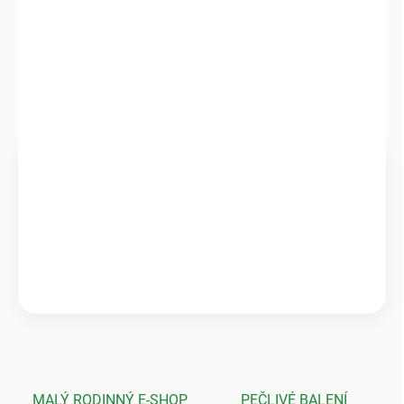
DETAILNÍ INFORMACE
ZEPTAT SE
HLÍDAT
Ověřeno zákazníky
★★★★★
Pečlivé balení & zdravé rostliny
„Krásné a zdravé kytky, které předčily mé očekávání! Ale to
balení? To byla absolutní špička, nic bezpečnějšího jsem ještě
neviděla.“
💬
Jarka K.
MALÝ RODINNÝ E-SHOP
PEČLIVÉ BALENÍ