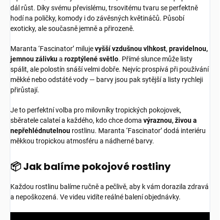
dál růst. Díky svému převislému, trsovitému tvaru se perfektně
hodí na poličky, komody i do závěsných květináčů. Působí
exoticky, ale současně jemně a přirozeně.
Maranta ‘Fascinator’ miluje
vyšší vzdušnou vlhkost
,
pravidelnou,
jemnou zálivku
a
rozptýlené světlo
. Přímé slunce může listy
spálit, ale polostín snáší velmi dobře. Nejvíc prospívá při používání
měkké nebo odstáté vody — barvy jsou pak sytější a listy rychleji
přirůstají.
Je to perfektní volba pro milovníky tropických pokojovek,
sběratele calateí a každého, kdo chce doma
výraznou, živou a
nepřehlédnutelnou
rostlinu. Maranta ‘Fascinator’ dodá interiéru
měkkou tropickou atmosféru a nádherné barvy.
📦 Jak balíme pokojové rostliny
Každou rostlinu balíme ručně a pečlivě, aby k vám dorazila zdravá
a nepoškozená. Ve videu vidíte reálné balení objednávky.