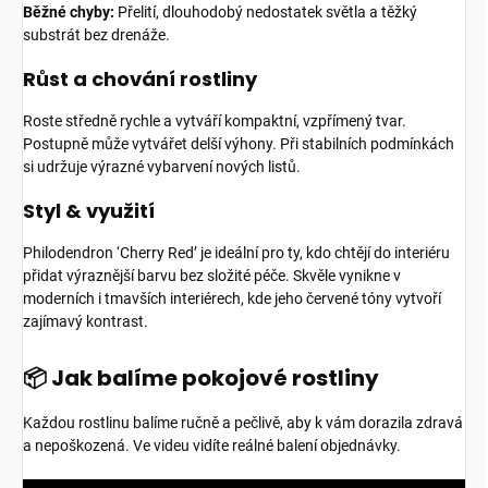
Běžné chyby:
Přelití, dlouhodobý nedostatek světla a těžký
substrát bez drenáže.
Růst a chování rostliny
Roste středně rychle a vytváří kompaktní, vzpřímený tvar.
Postupně může vytvářet delší výhony. Při stabilních podmínkách
si udržuje výrazné vybarvení nových listů.
Styl & využití
Philodendron ‘Cherry Red’ je ideální pro ty, kdo chtějí do interiéru
přidat výraznější barvu bez složité péče. Skvěle vynikne v
moderních i tmavších interiérech, kde jeho červené tóny vytvoří
zajímavý kontrast.
📦 Jak balíme pokojové rostliny
Každou rostlinu balíme ručně a pečlivě, aby k vám dorazila zdravá
a nepoškozená. Ve videu vidíte reálné balení objednávky.