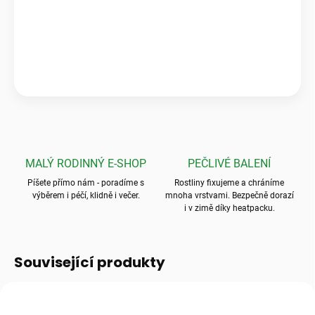
„Krásné a zdravé kytky, které předčily mé očekávání! Ale to
balení? To byla absolutní špička, nic bezpečnějšího jsem ještě
neviděla.“
💬
Jarka K.
MALÝ RODINNÝ E-SHOP
PEČLIVÉ BALENÍ
Píšete přímo nám - poradíme s
Rostliny fixujeme a chráníme
výběrem i péčí, klidně i večer.
mnoha vrstvami. Bezpečně dorazí
i v zimě díky heatpacku.
Související produkty