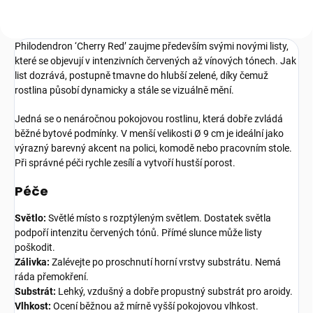
Philodendron ‘Cherry Red’ zaujme především svými novými listy,
které se objevují v intenzivních červených až vínových tónech. Jak
list dozrává, postupně tmavne do hlubší zelené, díky čemuž
rostlina působí dynamicky a stále se vizuálně mění.
Jedná se o nenáročnou pokojovou rostlinu, která dobře zvládá
běžné bytové podmínky. V menší velikosti Ø 9 cm je ideální jako
výrazný barevný akcent na polici, komodě nebo pracovním stole.
Při správné péči rychle zesílí a vytvoří hustší porost.
Péče
Světlo:
Světlé místo s rozptýleným světlem. Dostatek světla
podpoří intenzitu červených tónů. Přímé slunce může listy
poškodit.
Zálivka:
Zalévejte po proschnutí horní vrstvy substrátu. Nemá
ráda přemokření.
Substrát:
Lehký, vzdušný a dobře propustný substrát pro aroidy.
Vlhkost:
Ocení běžnou až mírně vyšší pokojovou vlhkost.