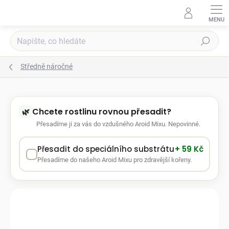
Přejít
na
obsah
Hledat
Středně náročné
Chcete rostlinu rovnou přesadit?
Přesadíme ji za vás do vzdušného Aroid Mixu. Nepovinné.
Přesadit do speciálního substrátu
+ 59 Kč
Přesadíme do našeho Aroid Mixu pro zdravější kořeny.