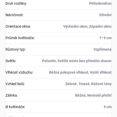
Druh rostliny
:
Philodendron
Náročnost
:
Střední
Orientace okna
:
Východní okno, Západní okno
Průměr květináče
:
7–9 cm
Růstový typ
:
Vzpřímená
Světlo
:
Polostín, Světlé místo bez přímého slunce
Vlhkost vzduchu
:
Běžná pokojová vlhkost, Vyšší vlhkost
Vzhled listů
:
Zelené, Tmavé, Růžové tóny
Zálivka
:
Běžná, Nesnáší přelití
Ø květináče
:
9 cm