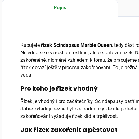
zůstává vzdušný a
ideální pro
Popis
minimalizuje riziko
pěstitele, kteří šetří
hniloby kořenů,
místem. Matné...
ideální pro...
Kupujete
řízek Scindapsus Marble Queen
, tedy část 
Nejedná se o vzrostlou rostlinu, ale o startovní řízek. N
zakořeněné, nicméně vzhledem k tomu, že pracujeme s
řízek dorazí ještě v procesu zakořeňování. To je běžná
vada.
Pro koho je řízek vhodný
Řízek je vhodný i pro začátečníky. Scindapsusy patří me
dobře zvládají běžné bytové podmínky. Je ale potřeba p
zakořeňování vyžaduje řízek klid a trpělivost.
Jak řízek zakořenit a pěstovat