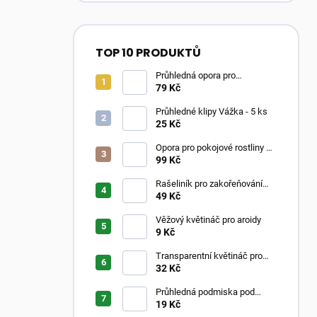
TOP 10 PRODUKTŮ
Průhledná opora pro
pokojovky ve tvaru oblouku
79 Kč
Průhledné klipy Vážka - 5 ks
25 Kč
Opora pro pokojové rostliny –
Moss Poles Classic
99 Kč
Rašeliník pro zakořeňování
řízků
49 Kč
Věžový květináč pro aroidy
9 Kč
Transparentní květináč pro
aroidy
32 Kč
Průhledná podmiska pod
květináč
19 Kč