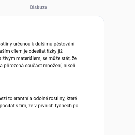
Diskuze
rostliny určenou k dalšímu pěstování.
aším cílem je odesílat řízky již
 živým materiálem, se může stát, že
 a přirozená součást množení, nikoli
zi tolerantní a odolné rostliny, které
očítat s tím, že v prvních týdnech po