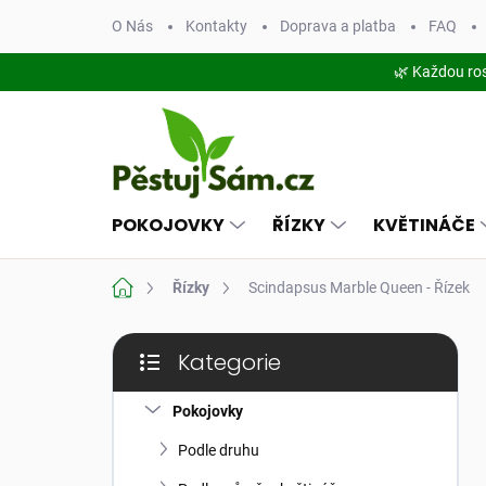
Přejít
O Nás
Kontakty
Doprava a platba
FAQ
na
obsah
🌿 Každou ro
POKOJOVKY
ŘÍZKY
KVĚTINÁČE
Domů
Řízky
Scindapsus Marble Queen - Řízek
P
Kategorie
o
Přeskočit
s
kategorie
t
Pokojovky
r
Podle druhu
a