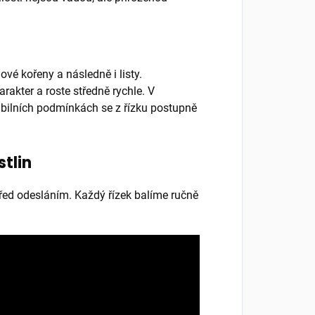
vé kořeny a následně i listy.
akter a roste středně rychle. V
abilních podmínkách se z řízku postupně
stlin
 před odesláním. Každý řízek balíme ručně