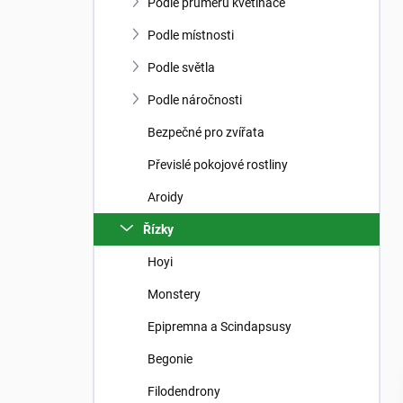
n
Podle průměru květináče
n
í
Podle místnosti
p
Podle světla
a
n
Podle náročnosti
e
Bezpečné pro zvířata
l
Převislé pokojové rostliny
Aroidy
Řízky
Hoyi
Monstery
Epipremna a Scindapsusy
Begonie
Filodendrony