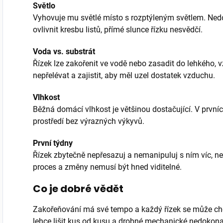
Světlo
Vyhovuje mu světlé místo s rozptýleným světlem. Ned
ovlivnit kresbu listů, přímé slunce řízku nesvědčí.
Voda vs. substrát
Řízek lze zakořenit ve vodě nebo zasadit do lehkého, v
nepřelévat a zajistit, aby měl uzel dostatek vzduchu.
Vlhkost
Běžná domácí vlhkost je většinou dostačující. V prvníc
prostředí bez výrazných výkyvů.
První týdny
Řízek zbytečně nepřesazuj a nemanipuluj s ním víc, ne
proces a změny nemusí být hned viditelné.
Co je dobré vědět
Zakořeňování má své tempo a každý řízek se může cho
lehce lišit kus od kusu a drobné mechanické nedokona