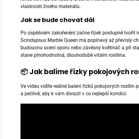
vlastností živého materiálu.
Jak se bude chovat dál
Po úspěšném zakořenění začne řízek postupně tvořit no
Scindapsus Marble Queen má popínavý až převislý char
budoucnu ocení oporu nebo závěsný květináč a při st
stane plnohodnotná, dlouhodobě vitální rostlina.
📦 Jak balíme řízky pokojových ro
Ve videu vidíte reálné balení řízků pokojových rostlin
a pečlivě, aby k vám dorazil v co nejlepší kondici.