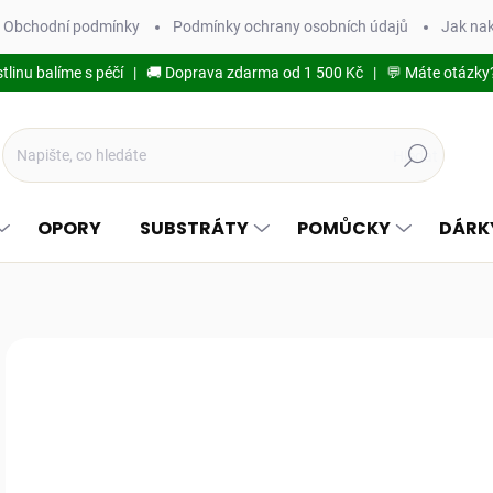
Obchodní podmínky
Podmínky ochrany osobních údajů
Jak na
stlinu balíme s péčí | 🚚 Doprava zdarma od 1 500 Kč | 💬 Máte otázky
Hledat
OPORY
SUBSTRÁTY
POMŮCKY
DÁRK
1 hodnocení
Podrobnosti hodnocení
79
70,
Měr