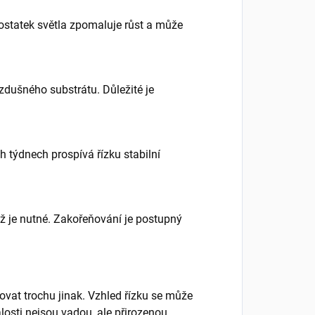
ostatek světla zpomaluje růst a může
zdušného substrátu. Důležité je
h týdnech prospívá řízku stabilní
ž je nutné. Zakořeňování je postupný
vat trochu jinak. Vzhled řízku se může
losti nejsou vadou, ale přirozenou