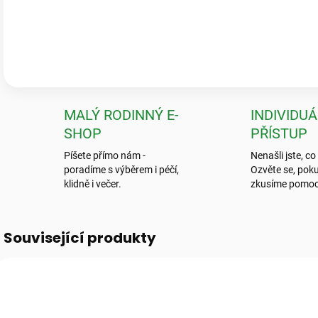
Pečlivé balení & zdravé rostliny
„Krásné a zdravé kytky, které předčily mé očekávání! Ale to balení? To
neviděla.“
💬
Jarka K.
MALÝ RODINNÝ E-
INDIVIDUÁ
SHOP
PŘÍSTUP
Píšete přímo nám -
Nenašli jste, co
poradíme s výběrem i péčí,
Ozvěte se, poku
klidně i večer.
zkusíme pomoc
Související produkty