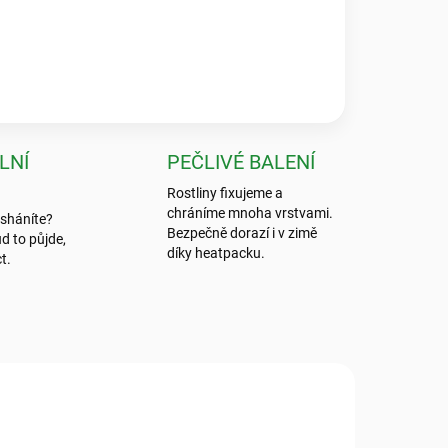
 byla absolutní špička, nic bezpečnějšího jsem ještě
LNÍ
PEČLIVÉ BALENÍ
Rostliny fixujeme a
chráníme mnoha vrstvami.
 sháníte?
Bezpečně dorazí i v zimě
d to půjde,
díky heatpacku.
t.