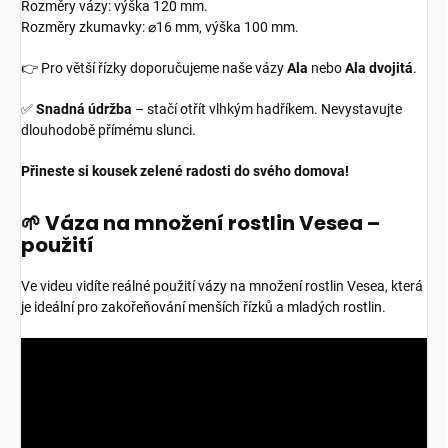
Rozměry vázy: výška 120 mm.
Rozměry zkumavky: ⌀16 mm, výška 100 mm.
👉 Pro větší řízky doporučujeme naše vázy
Ala
nebo
Ala dvojitá
.
✅
Snadná údržba
– stačí otřít vlhkým hadříkem. Nevystavujte
dlouhodobě přímému slunci.
Přineste si kousek zelené radosti do svého domova!
🌱 Váza na množení rostlin Vesea –
použití
Ve videu vidíte reálné použití vázy na množení rostlin Vesea, která
je ideální pro zakořeňování menších řízků a mladých rostlin.