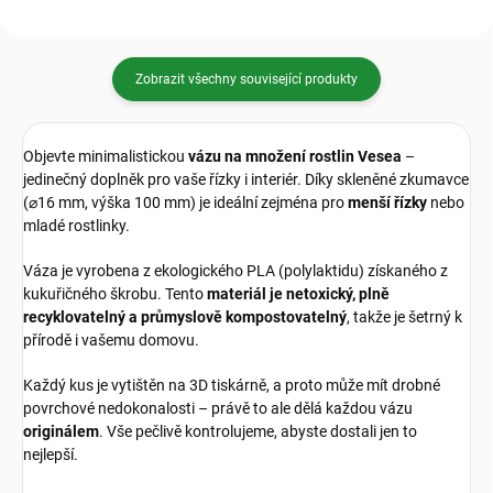
Zobrazit všechny související produkty
Objevte minimalistickou
vázu na množení rostlin Vesea
–
jedinečný doplněk pro vaše řízky i interiér. Díky skleněné zkumavce
(⌀16 mm, výška 100 mm) je ideální zejména pro
menší řízky
nebo
mladé rostlinky.
Váza je vyrobena z ekologického PLA (polylaktidu) získaného z
kukuřičného škrobu. Tento
materiál je netoxický, plně
recyklovatelný a průmyslově kompostovatelný
, takže je šetrný k
přírodě i vašemu domovu.
Každý kus je vytištěn na 3D tiskárně, a proto může mít drobné
povrchové nedokonalosti – právě to ale dělá každou vázu
originálem
. Vše pečlivě kontrolujeme, abyste dostali jen to
nejlepší.