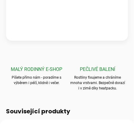
„Krásné a zdravé kytky, které předčily mé očekávání! Ale to
balení? To byla absolutní špička, nic bezpečnějšího jsem ještě
neviděla.“
💬
Jarka K.
MALÝ RODINNÝ E-SHOP
PEČLIVÉ BALENÍ
Píšete přímo nám - poradíme s
Rostliny fixujeme a chráníme
výběrem i péčí, klidně i večer.
mnoha vrstvami. Bezpečně dorazí
i v zimě díky heatpacku.
Související produkty