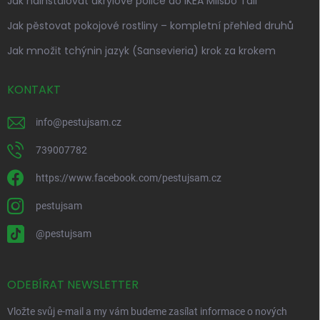
Jak nainstalovat akrylové police do IKEA Milsbo Tall
Jak pěstovat pokojové rostliny – kompletní přehled druhů
Jak množit tchýnin jazyk (Sansevieria) krok za krokem
KONTAKT
info
@
pestujsam.cz
739007782
https://www.facebook.com/pestujsam.cz
pestujsam
@pestujsam
ODEBÍRAT NEWSLETTER
Vložte svůj e-mail a my vám budeme zasílat informace o nových