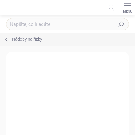
Přejít
na
obsah
Hledat
Nádoby na řízky
Podrobnosti hodnocení