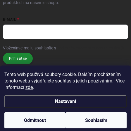
produktech na našem e-shopu.
E-MAIL
Vložením e-mailu souhlasíte s
podmínkami ochrany osobních údajů
Přihlásit se
Tento web používá soubory cookie. Dalším procházením
tohoto webu vyjadřujete souhlas s jejich používáním.. Více
informací
zde
.
Nastavení
Copyright 2026
PěstujSám.cz
. Všechna práva vyhrazena.
Odmítnout
Souhlasím
Vytvořil Shoptet