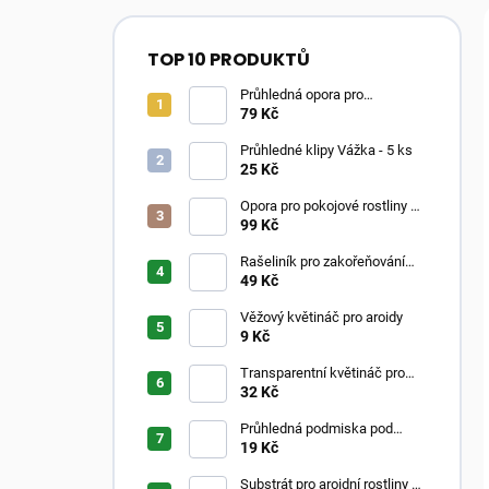
TOP 10 PRODUKTŮ
Průhledná opora pro
pokojovky ve tvaru oblouku
79 Kč
Průhledné klipy Vážka - 5 ks
25 Kč
Opora pro pokojové rostliny –
Moss Poles Classic
99 Kč
Rašeliník pro zakořeňování
řízků
49 Kč
Věžový květináč pro aroidy
9 Kč
Transparentní květináč pro
aroidy
32 Kč
Průhledná podmiska pod
květináč
19 Kč
Substrát pro aroidní rostliny –