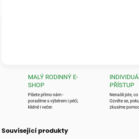
Ověřeno zákazníky
Pečlivé balení & zdravé rostliny
„Krásné a zdravé kytky, které předčily mé očekávání! Ale to balení? To
neviděla.“
💬
Jarka K.
MALÝ RODINNÝ E-
INDIVIDUÁ
SHOP
PŘÍSTUP
Píšete přímo nám -
Nenašli jste, co
poradíme s výběrem i péčí,
Ozvěte se, poku
klidně i večer.
zkusíme pomoc
Související produkty