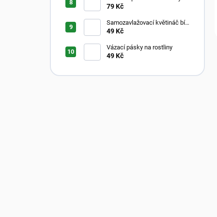
Aroid Mix
79 Kč
Samozavlažovací květináč bílý
s průhledným vnitřkem
49 Kč
Vázací pásky na rostliny
49 Kč