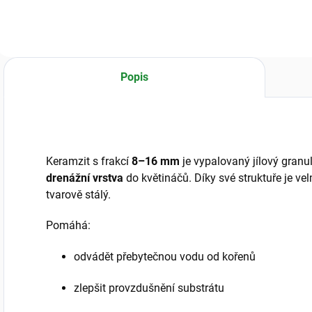
svému tvaru skvěle
pro maximální
s
padne do ruky a
vzdušnost a
k
minimalizuje
kontrolu. Díky 8
č
nepořádek při
řadám ventilačních
c
přesazování i do
otvorů a systému
p
Popis
malých květináčů.
proti spirálovatění
v
kořenů...
i
Keramzit s frakcí
8–16 mm
je vypalovaný jílový granu
drenážní vrstva
do květináčů. Díky své struktuře je v
tvarově stálý.
Pomáhá:
odvádět přebytečnou vodu od kořenů
zlepšit provzdušnění substrátu