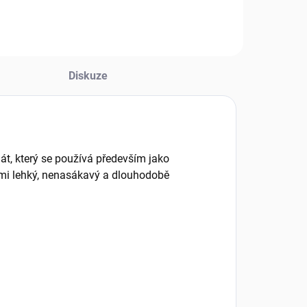
amozavlažovací
průhledné
větináč kombinuje
podmisky jsou
istou estetiku s
vyrobeny z
hytrou péčí. Díky
odolného plastu,
růhledné vnitřní
který splyne s
Diskuze
ložce máte kořeny
jakýmkoliv
 hladinu vody...
interiérem. Díky
inovativnímu
vyvýšenému...
lát, který se používá především jako
elmi lehký, nenasákavý a dlouhodobě