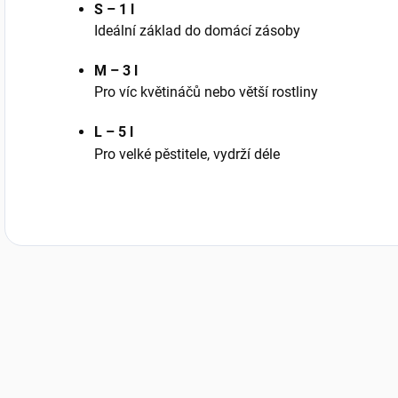
S – 1 l
Ideální základ do domácí zásoby
M – 3 l
Pro víc květináčů nebo větší rostliny
L – 5 l
Pro velké pěstitele, vydrží déle