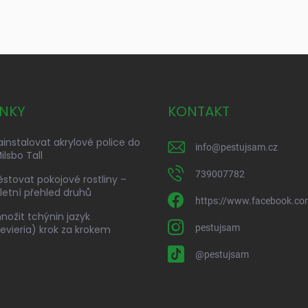
NKY
KONTAKT
ainstalovat akrylové police do
info
@
pestujsam.cz
ilsbo Tall
739007782
ěstovat pokojové rostliny –
etní přehled druhů
https://www.facebook.co
nožit tchýnin jazyk
pestujsam
evieria) krok za krokem
@pestujsam