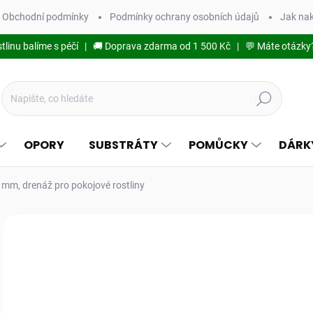
Obchodní podmínky
Podmínky ochrany osobních údajů
Jak na
stlinu balíme s péčí | 🚚 Doprava zdarma od 1 500 Kč | 💬 Máte otázky
Hledat
OPORY
SUBSTRÁTY
POMŮCKY
DÁRK
mm, drenáž pro pokojové rostliny
1 hodnocení
Podrobnosti hodnocení
o
od
Měr