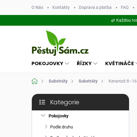
Přejít
O Nás
Kontakty
Doprava a platba
FAQ
na
obsah
🌿 Každou ro
POKOJOVKY
ŘÍZKY
KVĚTINÁČE
Domů
Substráty
Substráty
Keramzit 8–16 
P
Kategorie
o
Přeskočit
s
kategorie
t
Pokojovky
r
Podle druhu
a