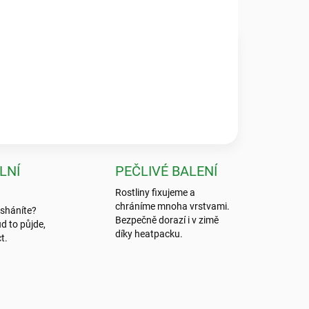
★★★★★
 byla absolutní špička, nic bezpečnějšího jsem ještě
LNÍ
PEČLIVÉ BALENÍ
Rostliny fixujeme a
chráníme mnoha vrstvami.
 sháníte?
Bezpečně dorazí i v zimě
d to půjde,
díky heatpacku.
t.