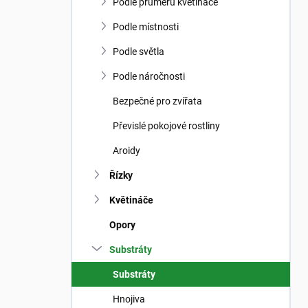
n
Podle průměru květináče
n
í
Podle místnosti
p
Podle světla
a
n
Podle náročnosti
e
Bezpečné pro zvířata
l
Převislé pokojové rostliny
Aroidy
Řízky
Květináče
Opory
Substráty
Substráty
Hnojiva