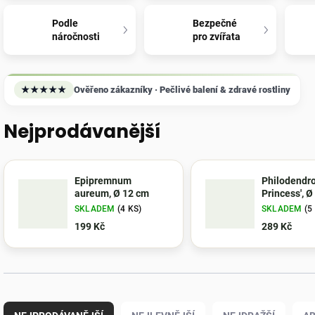
Podle
Bezpečné
náročnosti
pro zvířata
★★★★★
Ověřeno zákazníky · Pečlivé balení & zdravé rostliny
Nejprodávanější
Epipremnum
Philodendro
aureum, Ø 12 cm
Princess', Ø
SKLADEM
(4 KS)
SKLADEM
(5
199 Kč
289 Kč
Ř
a