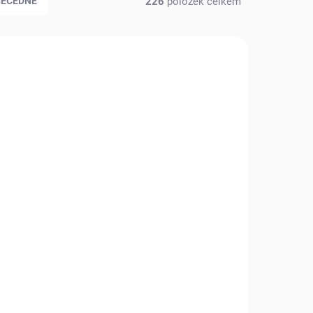
226
položek celkem
BECEDNĚ
KLADEM
BRZY DOSTUPNÉ, NASTAVTE SI
(7 KS)
“HLÍDAT”
Epipremnum
pinnatum 'Marble
12
Queen', Ø 8 cm
129 Kč