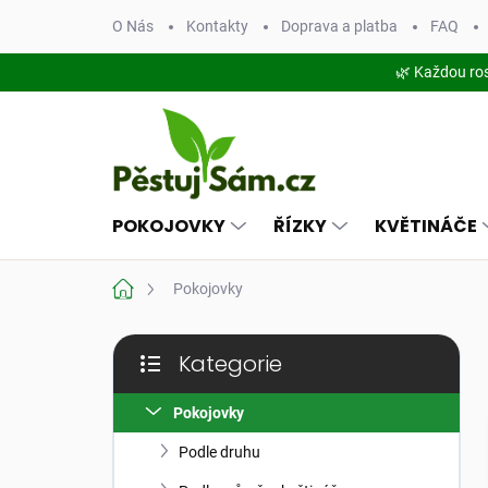
Přejít
O Nás
Kontakty
Doprava a platba
FAQ
na
obsah
🌿 Každou ro
POKOJOVKY
ŘÍZKY
KVĚTINÁČE
Domů
Pokojovky
P
Kategorie
o
Přeskočit
s
kategorie
t
Pokojovky
r
Podle druhu
a