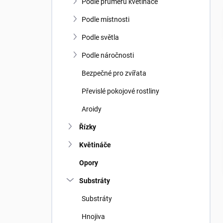
n
Podle průměru květináče
n
í
Podle místnosti
p
Podle světla
a
n
Podle náročnosti
e
Bezpečné pro zvířata
l
Převislé pokojové rostliny
Aroidy
Řízky
Květináče
Opory
Substráty
Substráty
Hnojiva