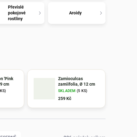
Převislé
pokojové
Aroidy
rostliny
n 'Pink
Zamioculcas
 9 cm
zamiifolia, Ø 12 cm
 KS)
SKLADEM
(5 KS)
259 Kč