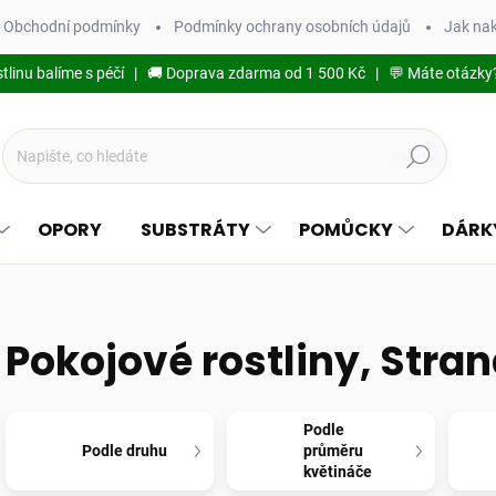
Obchodní podmínky
Podmínky ochrany osobních údajů
Jak na
stlinu balíme s péčí | 🚚 Doprava zdarma od 1 500 Kč | 💬 Máte otázky
Hledat
OPORY
SUBSTRÁTY
POMŮCKY
DÁRK
Pokojové rostliny
, Stran
Podle
Podle druhu
průměru
květináče