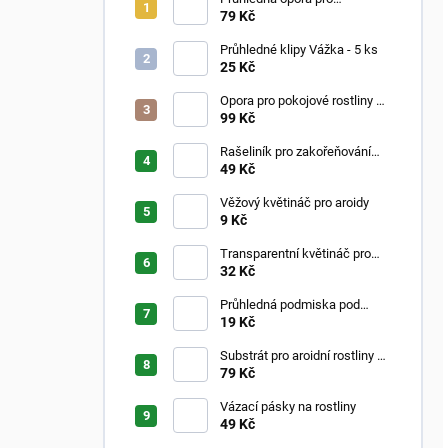
pokojovky ve tvaru oblouku
79 Kč
Průhledné klipy Vážka - 5 ks
25 Kč
Opora pro pokojové rostliny –
Moss Poles Classic
99 Kč
Rašeliník pro zakořeňování
řízků
49 Kč
Věžový květináč pro aroidy
9 Kč
Transparentní květináč pro
aroidy
32 Kč
Průhledná podmiska pod
květináč
19 Kč
Substrát pro aroidní rostliny –
Aroid Mix
79 Kč
Vázací pásky na rostliny
49 Kč