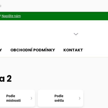
kupovat
Soubory cookies
?
Napište nám
PRÁZDNÝ KOŠÍK
NÁKUPNÍ
KOŠÍK
Y
OBCHODNÍ PODMÍNKY
KONTAKTY
ČLÁNK
a 2
Podle
Podle
místnosti
světla